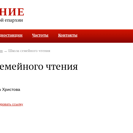
НИЕ
ой епархии
диостанции
Частоты
Контакты
ив
→ Школа семейного чтения
емейного чтения
а Христова
ировать ссылку