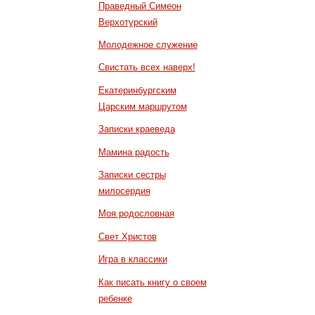
Праведный Симеон
Верхотурский
Молодежное служение
Свистать всех наверх!
Екатеринбургским
Царским маршрутом
Записки краеведа
Мамина радость
Записки сестры
милосердия
Моя родословная
Свет Христов
Игра в классики
Как писать книгу о своем
ребенке