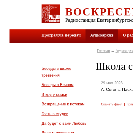
ВОСКРЕСЕ
Радиостанция Екатеринбургск
Программа передач
Аудиоархив
О ра
Главная
→
Аудиоарх
Школа с
Беседы в школе
трезвения
29 мая 2023
Беседы о Вечном
А. Сегень. Пасх
В кругу семьи
Возвращение к истокам
Скачать файл
|
Коп
Гость в студии
Да будет с вами Любовь
Дела милосердия