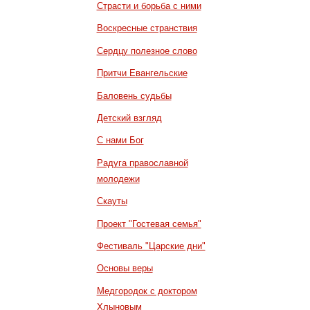
Страсти и борьба с ними
Воскресные странствия
Сердцу полезное слово
Притчи Евангельские
Баловень судьбы
Детский взгляд
С нами Бог
Радуга православной
молодежи
Скауты
Проект "Гостевая семья"
Фестиваль "Царские дни"
Основы веры
Медгородок с доктором
Хлыновым