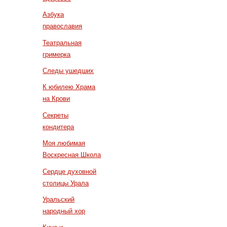
Азбука
православия
Театральная
гримерка
Следы ушедших
К юбилею Храма
на Крови
Секреты
кондитера
Моя любимая
Воскресная Школа
Сердце духовной
столицы Урала
Уральский
народный хор