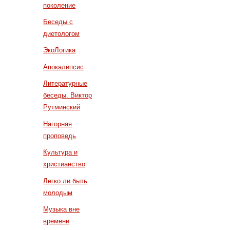
поколение
Беседы с
диетологом
ЭкоЛогика
Апокалипсис
Литературные
беседы. Виктор
Рутминский
Нагорная
проповедь
Культура и
христианство
Легко ли быть
молодым
Музыка вне
времени