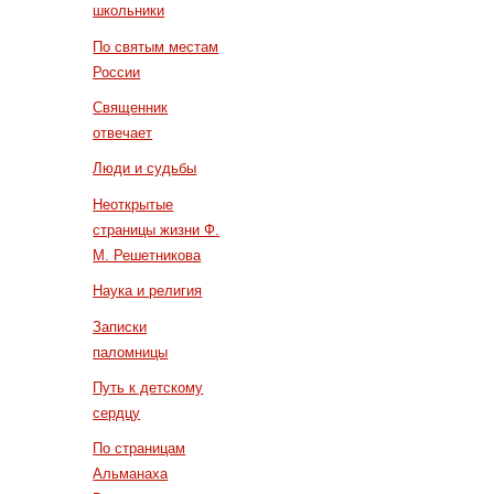
школьники
По святым местам
России
Священник
отвечает
Люди и судьбы
Неоткрытые
страницы жизни Ф.
М. Решетникова
Наука и религия
Записки
паломницы
Путь к детскому
сердцу
По страницам
Альманаха