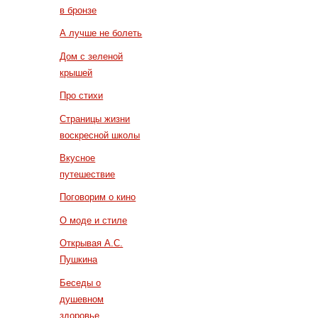
в бронзе
А лучше не болеть
Дом с зеленой
крышей
Про стихи
Страницы жизни
воскресной школы
Вкусное
путешествие
Поговорим о кино
О моде и стиле
Открывая А.С.
Пушкина
Беседы о
душевном
здоровье