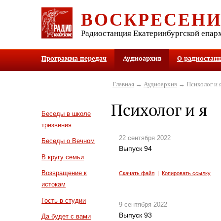
ВОСКРЕСЕН
Радиостанция Екатеринбургской епар
Программа передач
Аудиоархив
О радиостан
Главная
→
Аудиоархив
→ Психолог и 
Психолог и я
Беседы в школе
трезвения
22 сентября 2022
Беседы о Вечном
Выпуск 94
В кругу семьи
Возвращение к
Скачать файл
|
Копировать ссылку
истокам
Гость в студии
9 сентября 2022
Выпуск 93
Да будет с вами