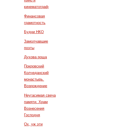
Кино и
кинематограф
Финансовая
грамотность
Будни НКО
Замолчавшие
поэты
Духова роща
Покровский
Колчеданский
монастырь.
Возрождение
Неугасимая свеча
памяти. Храм
Вознесения
Господня
Ох, уж эти