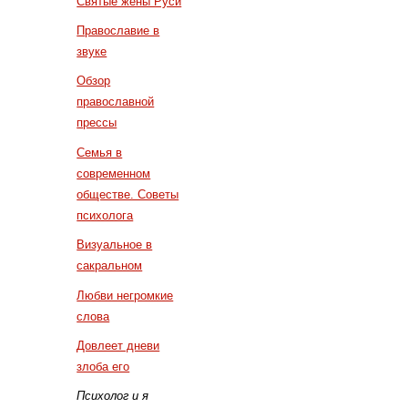
Святые жены Руси
Православие в
звуке
Обзор
православной
прессы
Семья в
современном
обществе. Советы
психолога
Визуальное в
сакральном
Любви негромкие
слова
Довлеет дневи
злоба его
Психолог и я