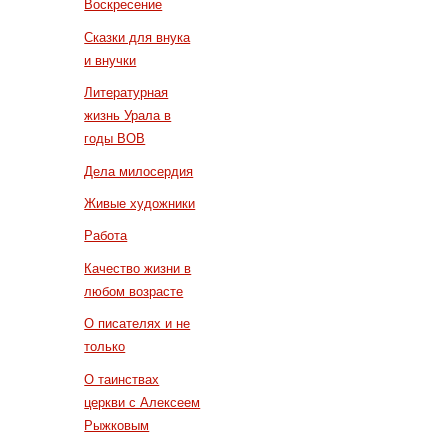
Воскресение
Сказки для внука
и внучки
Литературная
жизнь Урала в
годы ВОВ
Дела милосердия
Живые художники
Работа
Качество жизни в
любом возрасте
О писателях и не
только
О таинствах
церкви с Алексеем
Рыжковым