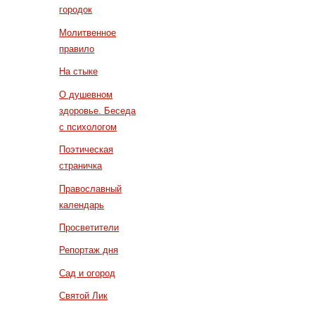
городок
Молитвенное
правило
На стыке
О душевном
здоровье. Беседа
с психологом
Поэтическая
страничка
Православный
календарь
Просветители
Репортаж дня
Сад и огород
Святой Лик