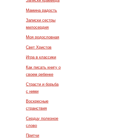
Записки краеведа
Мамина радость
Записки сестры
милосердия
Моя родословная
Свет Христов
Игра в классики
Как писать книгу о
своем ребенке
Страсти и борьба
с ними
Воскресные
странствия
Сердцу полезное
слово
Притчи