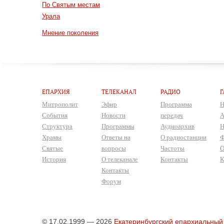
По Святым местам
Урала
Мнение поколения
ЕПАРХИЯ
ТЕЛЕКАНАЛ
РАДИО
Г
Митрополит
Эфир
Программа
Н
События
Новости
передач
А
Структура
Программы
Аудиоархив
Н
Храмы
Ответы на
О радиостанции
Ф
Святые
вопросы
Частоты
О
История
О телеканале
Контакты
К
Контакты
Форум
© 17.02.1999 — 2026
Екатеринбургский епархиальный