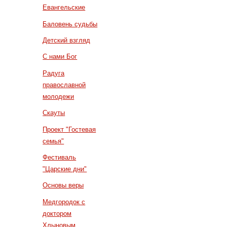
Евангельские
Баловень судьбы
Детский взгляд
С нами Бог
Радуга
православной
молодежи
Скауты
Проект "Гостевая
семья"
Фестиваль
"Царские дни"
Основы веры
Медгородок с
доктором
Хлыновым