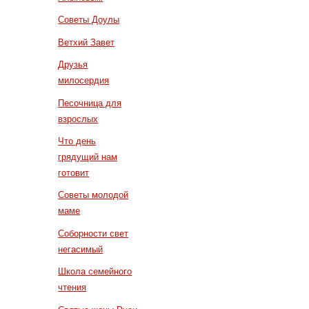
Советы Доулы
Ветхий Завет
Друзья
милосердия
Песочница для
взрослых
Что день
грядущий нам
готовит
Советы молодой
маме
Соборности свет
негасимый
Школа семейного
чтения