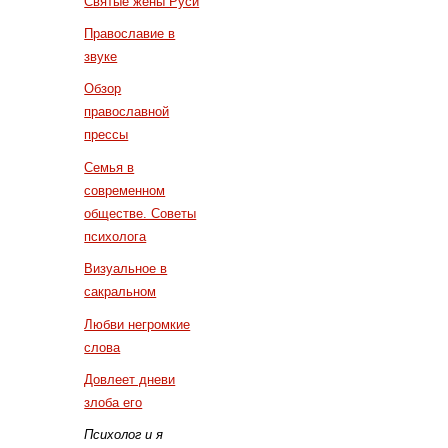
Святые жены Руси
Православие в
звуке
Обзор
православной
прессы
Семья в
современном
обществе. Советы
психолога
Визуальное в
сакральном
Любви негромкие
слова
Довлеет дневи
злоба его
Психолог и я