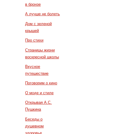
в бронзе
А лучше не болеть
Дом с зеленой
крышей
Про стихи
Страницы жизни
воскресной школы
Вкусное
путешествие
Поговорим о кино
О моде и стиле
Открывая А.С.
Пушкина
Беседы о
душевном
здоровье