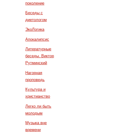
поколение
Беседы с
диетологом
ЭкоЛогика
Апокалипсис
Литературные
беседы. Виктор
Рутминский
Нагорная
проповедь
Культура и
христианство
Легко ли быть
молодым
Музыка вне
времени