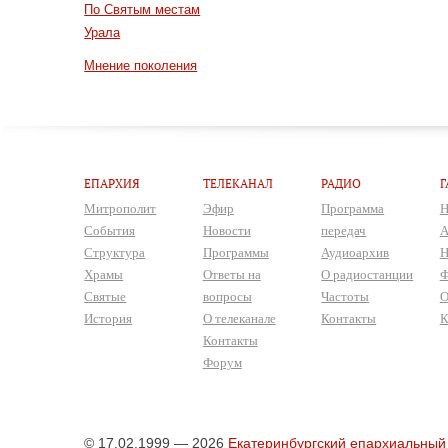
По Святым местам
Урала
Мнение поколения
ЕПАРХИЯ
ТЕЛЕКАНАЛ
РАДИО
Г
Митрополит
Эфир
Программа
Н
События
Новости
передач
А
Структура
Программы
Аудиоархив
Н
Храмы
Ответы на
О радиостанции
Ф
Святые
вопросы
Частоты
О
История
О телеканале
Контакты
К
Контакты
Форум
© 17.02.1999 — 2026
Екатеринбургский епархиальный