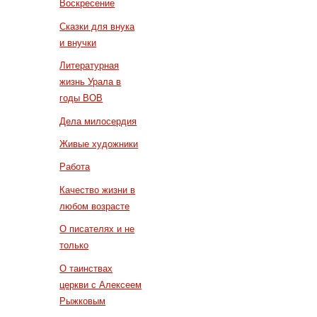
Воскресение
Сказки для внука
и внучки
Литературная
жизнь Урала в
годы ВОВ
Дела милосердия
Живые художники
Работа
Качество жизни в
любом возрасте
О писателях и не
только
О таинствах
церкви с Алексеем
Рыжковым