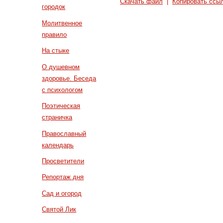
Скачать файл
|
Копировать ссы
городок
Молитвенное
правило
На стыке
О душевном
здоровье. Беседа
с психологом
Поэтическая
страничка
Православный
календарь
Просветители
Репортаж дня
Сад и огород
Святой Лик