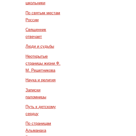
школьники
По святым местам
России
Священник
отвечает
Люди и судьбы
Неоткрытые
страницы жизни Ф.
М. Решетникова
Наука и религия
Записки
паломницы
Путь к детскому
сердцу
По страницам
Альманаха