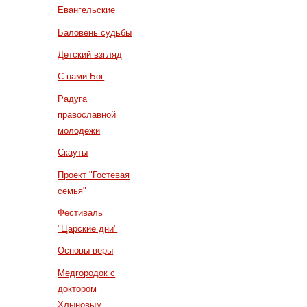
Евангельские
Баловень судьбы
Детский взгляд
С нами Бог
Радуга
православной
молодежи
Скауты
Проект "Гостевая
семья"
Фестиваль
"Царские дни"
Основы веры
Медгородок с
доктором
Хлыновым