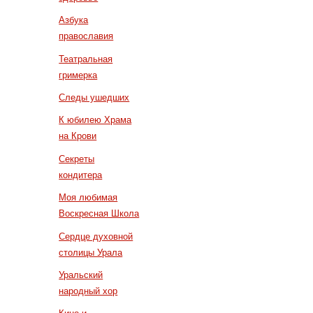
Азбука
православия
Театральная
гримерка
Следы ушедших
К юбилею Храма
на Крови
Секреты
кондитера
Моя любимая
Воскресная Школа
Сердце духовной
столицы Урала
Уральский
народный хор