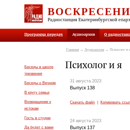
ВОСКРЕСЕН
Радиостанция Екатеринбургской епар
Программа передач
Аудиоархив
О радиостан
Главная
→
Аудиоархив
→ Психолог и 
Психолог и я
Беседы в школе
трезвения
31 августа 2023
Беседы о Вечном
Выпуск 138
В кругу семьи
Возвращение к
Скачать файл
|
Копировать ссы
истокам
Гость в студии
24 августа 2023
Выпуск 137
Да будет с вами