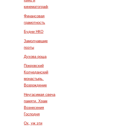
Кино и
кинематограф
Финансовая
грамотность
Будни НКО
Замолчавшие
поэты
Духова роща
Покровский
Колчеданский
монастырь.
Возрождение
Неугасимая свеча
памяти. Храм
Вознесения
Господня
Ох, уж эти