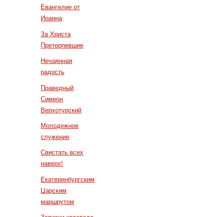
Евангелие от
Иоанна
За Христа
Претерпевшие
Нечаянная
радость
Праведный
Симеон
Верхотурский
Молодежное
служение
Свистать всех
наверх!
Екатеринбургским
Царским
маршрутом