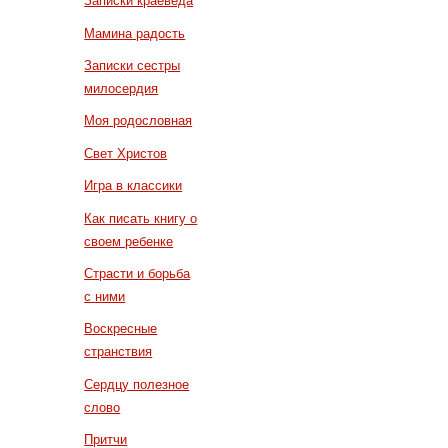
Записки краеведа
Мамина радость
Записки сестры
милосердия
Моя родословная
Свет Христов
Игра в классики
Как писать книгу о
своем ребенке
Страсти и борьба
с ними
Воскресные
странствия
Сердцу полезное
слово
Притчи