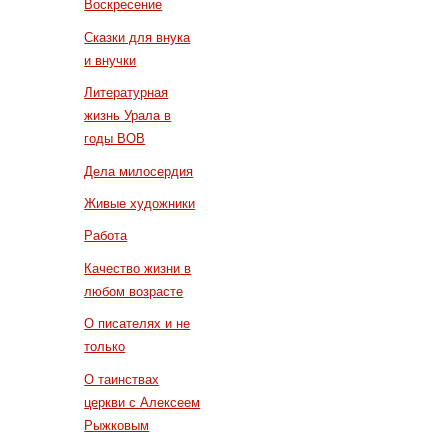
Воскресение
Сказки для внука
и внучки
Литературная
жизнь Урала в
годы ВОВ
Дела милосердия
Живые художники
Работа
Качество жизни в
любом возрасте
О писателях и не
только
О таинствах
церкви с Алексеем
Рыжковым