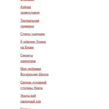
Азбука
православия
Театральная
гримерка
Следы ушедших
К юбилею Храма
на Крови
Секреты
кондитера
Моя любимая
Воскресная Школа
Сердце духовной
столицы Урала
Уральский
народный хор