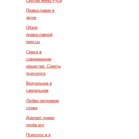
Святые жены Руси
Православие в
звуке
Обзор
православной
прессы
Семья в
современном
обществе. Советы
психолога
Визуальное в
сакральном
Любви негромкие
слова
Довлеет дневи
злоба его
Психолог и я