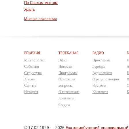
По Святым местам
Урала
Мнение поколения
ЕПАРХИЯ
ТЕЛЕКАНАЛ
РАДИО
Г
Митрополит
Эфир
Программа
Н
События
Новости
передач
А
Структура
Программы
Аудиоархив
Н
Храмы
Ответы на
О радиостанции
Ф
Святые
вопросы
Частоты
О
История
О телеканале
Контакты
К
Контакты
Форум
© 17.02.1999 — 2026
Екатеринбургский епархиальный