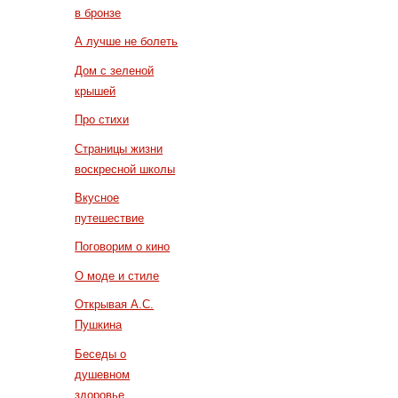
в бронзе
А лучше не болеть
Дом с зеленой
крышей
Про стихи
Страницы жизни
воскресной школы
Вкусное
путешествие
Поговорим о кино
О моде и стиле
Открывая А.С.
Пушкина
Беседы о
душевном
здоровье