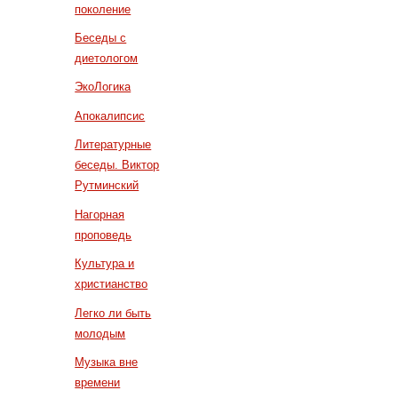
поколение
Беседы с
диетологом
ЭкоЛогика
Апокалипсис
Литературные
беседы. Виктор
Рутминский
Нагорная
проповедь
Культура и
христианство
Легко ли быть
молодым
Музыка вне
времени