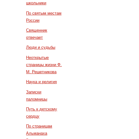
школьники
По святым местам
России
Священник
отвечает
Люди и судьбы
Неоткрытые
страницы жизни Ф.
М. Решетникова
Наука и религия
Записки
паломницы
Путь к детскому
сердцу
По страницам
Альманаха