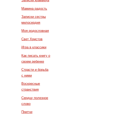
Записки краеведа
Мамина радость
Записки сестры
милосердия
Моя родословная
Свет Христов
Игра в классики
Как писать книгу о
своем ребенке
Страсти и борьба
с ними
Воскресные
странствия
Сердцу полезное
слово
Притчи