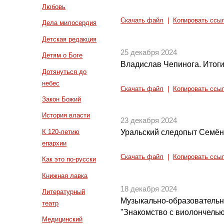
Любовь
Скачать файл
|
Копировать ссы
Дела милосердия
Детская редакция
25 декабря 2024
Детям о Боге
Владислав Чепинога. Итоги
Дотянуться до
небес
Скачать файл
|
Копировать ссы
Закон Божий
История власти
23 декабря 2024
К 120-летию
Уральский следопыт Семё
епархии
Скачать файл
|
Копировать ссы
Как это по-русски
Книжная лавка
18 декабря 2024
Литературный
Музыкально-образователь
театр
"Знакомство с виолончелью
Медицинский