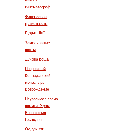
Кино и
кинематограф
Финансовая
грамотность
Будни НКО
Замолчавшие
поэты
Духова роща
Покровский
Колчеданский
монастырь.
Возрождение
Неугасимая свеча
памяти. Храм
Вознесения
Господня
Ох, уж эти