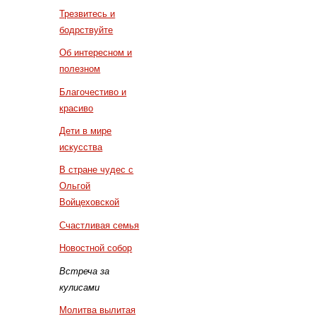
Трезвитесь и
бодрствуйте
Об интересном и
полезном
Благочестиво и
красиво
Дети в мире
искусства
В стране чудес с
Ольгой
Войцеховской
Счастливая семья
Новостной собор
Встреча за
кулисами
Молитва вылитая