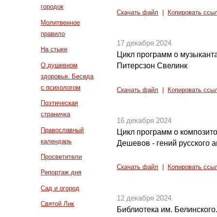
городок
Скачать файл
|
Копировать ссы
Молитвенное
правило
17 декабря 2024
На стыке
Цикл программ о музыканта
О душевном
Питерсзон Свелинк
здоровье. Беседа
с психологом
Скачать файл
|
Копировать ссы
Поэтическая
страничка
16 декабря 2024
Православный
Цикл программ о композито
календарь
Дешевов - гений русского 
Просветители
Скачать файл
|
Копировать ссы
Репортаж дня
Сад и огород
12 декабря 2024
Святой Лик
Библиотека им. Белинского