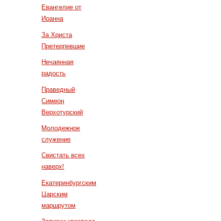
Евангелие от
Иоанна
За Христа
Претерпевшие
Нечаянная
радость
Праведный
Симеон
Верхотурский
Молодежное
служение
Свистать всех
наверх!
Екатеринбургским
Царским
маршрутом