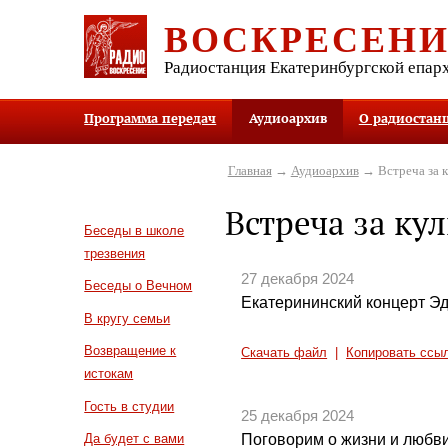
ВОСКРЕСЕН
Радиостанция Екатеринбургской епар
Программа передач
Аудиоархив
О радиостан
Главная
→
Аудиоархив
→ Встреча за 
Встреча за ку
Беседы в школе
трезвения
27 декабря 2024
Беседы о Вечном
Екатерининский концерт Э
В кругу семьи
Возвращение к
Скачать файл
|
Копировать ссы
истокам
Гость в студии
25 декабря 2024
Поговорим о жизни и любви.
Да будет с вами