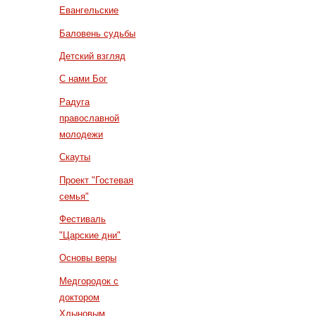
Евангельские
Баловень судьбы
Детский взгляд
С нами Бог
Радуга
православной
молодежи
Скауты
Проект "Гостевая
семья"
Фестиваль
"Царские дни"
Основы веры
Медгородок с
доктором
Хлыновым