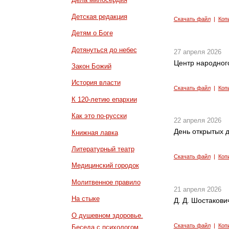
Детская редакция
Скачать файл
|
Коп
Детям о Боге
Дотянуться до небес
27 апреля 2026
Центр народного
Закон Божий
История власти
Скачать файл
|
Коп
К 120-летию епархии
Как это по-русски
22 апреля 2026
День открытых 
Книжная лавка
Литературный театр
Скачать файл
|
Коп
Медицинский городок
Молитвенное правило
21 апреля 2026
На стыке
Д. Д. Шостакович
О душевном здоровье.
Скачать файл
|
Коп
Беседа с психологом