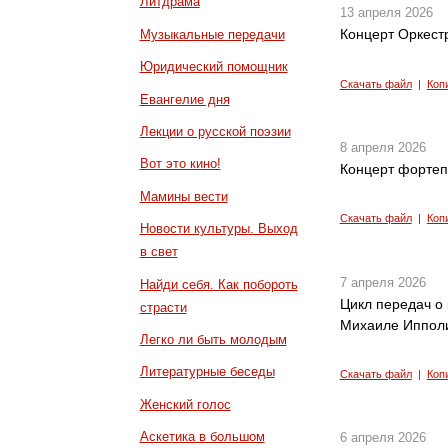
Литдрама
13 апреля 2026
Концерт Оркест
Музыкальные передачи
Юридический помощник
Скачать файл
|
Коп
Евангелие дня
Лекции о русской поэзии
8 апреля 2026
Вот это кино!
Концерт фортеп
Мамины вести
Скачать файл
|
Коп
Новости культуры. Выход
в свет
7 апреля 2026
Найди себя. Как побороть
Цикл передач о 
страсти
Михаиле Иппол
Легко ли быть молодым
Литературные беседы
Скачать файл
|
Коп
Женский голос
Аскетика в большом
6 апреля 2026