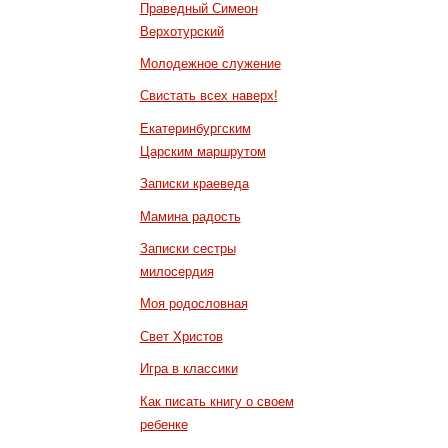
Праведный Симеон
Верхотурский
Молодежное служение
Свистать всех наверх!
Екатеринбургским
Царским маршрутом
Записки краеведа
Мамина радость
Записки сестры
милосердия
Моя родословная
Свет Христов
Игра в классики
Как писать книгу о своем
ребенке