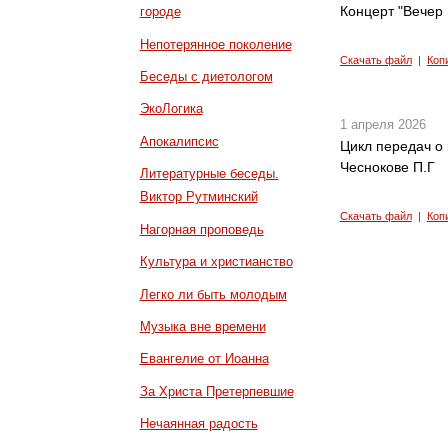
Концерт "Вечер 
городе
Непотерянное поколение
Скачать файл
|
Коп
Беседы с диетологом
ЭкоЛогика
1 апреля 2026
Апокалипсис
Цикл передач о 
Чеснокове П.Г
Литературные беседы.
Виктор Рутминский
Скачать файл
|
Коп
Нагорная проповедь
Культура и христианство
Легко ли быть молодым
Музыка вне времени
Евангелие от Иоанна
За Христа Претерпевшие
Нечаянная радость