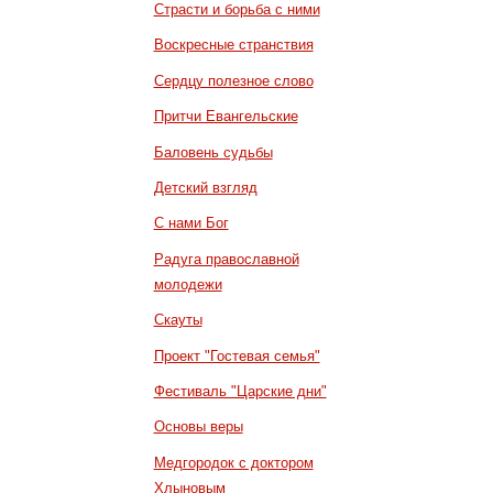
Страсти и борьба с ними
Воскресные странствия
Сердцу полезное слово
Притчи Евангельские
Баловень судьбы
Детский взгляд
С нами Бог
Радуга православной
молодежи
Скауты
Проект "Гостевая семья"
Фестиваль "Царские дни"
Основы веры
Медгородок с доктором
Хлыновым