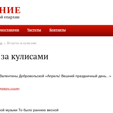
НИЕ
ой епархии
диостанции
Частоты
Контакты
ив
→ Встреча за кулисами
 за кулисами
 Валентины Добровольской «Апрель! Вешний праздничный день...»
ировать ссылку
ной музыки То было раннею весной