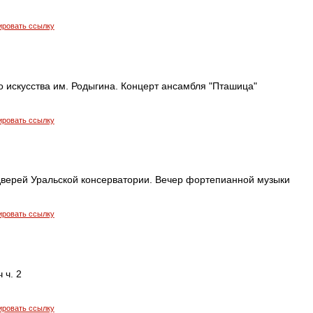
ировать ссылку
 искусства им. Родыгина. Концерт ансамбля "Пташица"
ировать ссылку
дверей Уральской консерватории. Вечер фортепианной музыки
ировать ссылку
 ч. 2
ировать ссылку