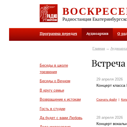
ВОСКРЕСЕ
Радиостанция Екатеринбургск
Программа передач
Аудиоархив
О ра
Главная
→
Аудиоарх
Встреча
Беседы в школе
трезвения
29 апреля 2026
Беседы о Вечном
Концерт класса
В кругу семьи
Возвращение к истокам
Скачать файл
|
Коп
Гость в студии
28 апреля 2026
Да будет с вами Любовь
Концерт вокаль
Дела милосердия