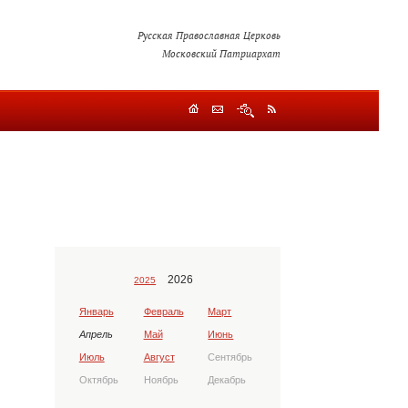
Русская Православная Церковь
Московский Патриархат
2026
2025
Январь
Февраль
Март
Апрель
Май
Июнь
Июль
Август
Сентябрь
Октябрь
Ноябрь
Декабрь