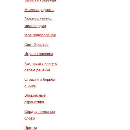
Записки краеведа
Мамина радость
Записки сестры
милосердия
Моя родословная
Свет Христов
Игра в классики
Как писать книгу о
своем ребенке
Страсти и борьба
с ними
Воскресные
странствия
Сердцу полезное
слово
Притчи