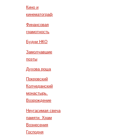
Кино и
кинематограф
Финансовая
грамотность
Будни НКО
Замолчавшие
поэты
Духова роща
Покровский
Колчеданский
монастырь.
Возрождение
Неугасимая свеча
памяти. Храм
Вознесения
Господня