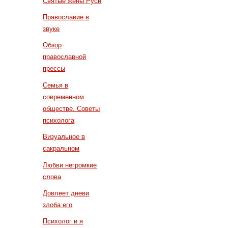
Святые жены Руси
Православие в
звуке
Обзор
православной
прессы
Семья в
современном
обществе. Советы
психолога
Визуальное в
сакральном
Любви негромкие
слова
Довлеет дневи
злоба его
Психолог и я