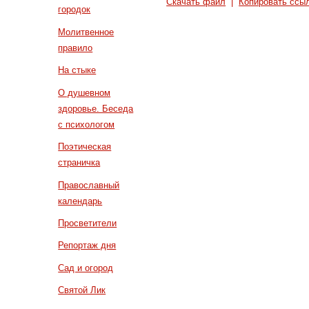
Скачать файл
|
Копировать ссы
городок
Молитвенное
правило
На стыке
О душевном
здоровье. Беседа
с психологом
Поэтическая
страничка
Православный
календарь
Просветители
Репортаж дня
Сад и огород
Святой Лик