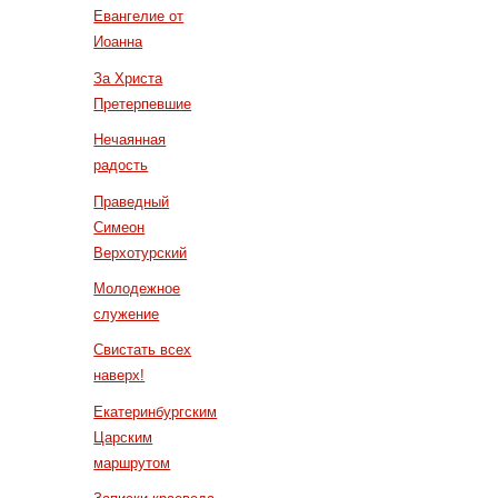
Евангелие от
Иоанна
За Христа
Претерпевшие
Нечаянная
радость
Праведный
Симеон
Верхотурский
Молодежное
служение
Свистать всех
наверх!
Екатеринбургским
Царским
маршрутом