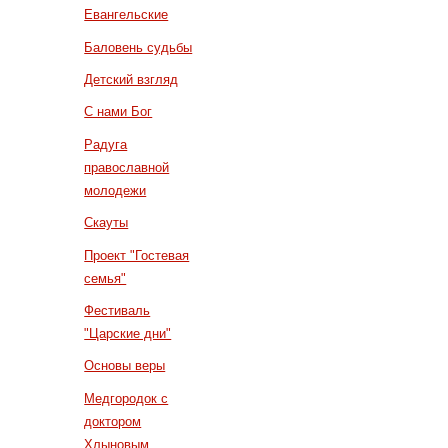
Евангельские
Баловень судьбы
Детский взгляд
С нами Бог
Радуга
православной
молодежи
Скауты
Проект "Гостевая
семья"
Фестиваль
"Царские дни"
Основы веры
Медгородок с
доктором
Хлыновым