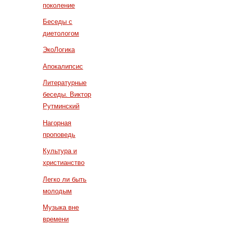
поколение
Беседы с
диетологом
ЭкоЛогика
Апокалипсис
Литературные
беседы. Виктор
Рутминский
Нагорная
проповедь
Культура и
христианство
Легко ли быть
молодым
Музыка вне
времени