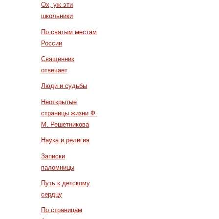
Ох, уж эти
школьники
По святым местам
России
Священник
отвечает
Люди и судьбы
Неоткрытые
страницы жизни Ф.
М. Решетникова
Наука и религия
Записки
паломницы
Путь к детскому
сердцу
По страницам