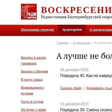
ВОСКРЕСЕН
Радиостанция Екатеринбургской епар
Программа передач
Аудиоархив
О радиостан
Главная
→
Аудиоархив
→ А лучше не 
А лучше не бо
Беседы в школе
трезвения
30 декабря 2022
Беседы о Вечном
Передача 40. Как не навре
В кругу семьи
Возвращение к
Скачать файл
|
Копировать ссы
истокам
Гость в студии
23 декабря 2022
Передача 39. Смена сезон
Да будет с вами