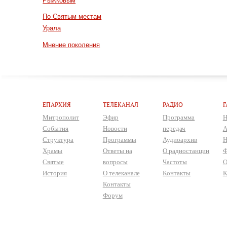
Рыжковым
По Святым местам
Урала
Мнение поколения
ЕПАРХИЯ
ТЕЛЕКАНАЛ
РАДИО
Г
Митрополит
Эфир
Программа
Н
События
Новости
передач
А
Структура
Программы
Аудиоархив
Н
Храмы
Ответы на
О радиостанции
Ф
Святые
вопросы
Частоты
О
История
О телеканале
Контакты
К
Контакты
Форум