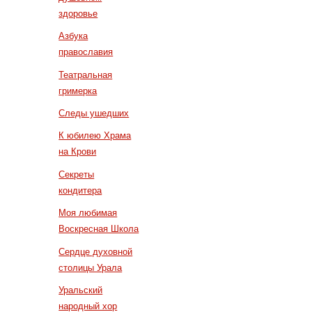
здоровье
Азбука
православия
Театральная
гримерка
Следы ушедших
К юбилею Храма
на Крови
Секреты
кондитера
Моя любимая
Воскресная Школа
Сердце духовной
столицы Урала
Уральский
народный хор