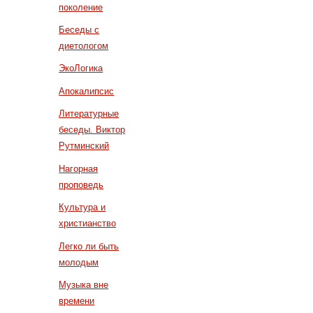
поколение
Беседы с
диетологом
ЭкоЛогика
Апокалипсис
Литературные
беседы. Виктор
Рутминский
Нагорная
проповедь
Культура и
христианство
Легко ли быть
молодым
Музыка вне
времени