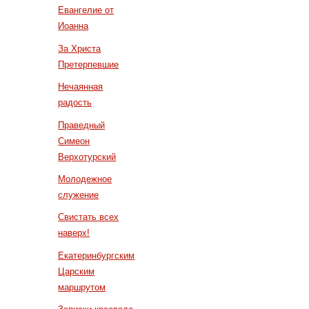
Евангелие от
Иоанна
За Христа
Претерпевшие
Нечаянная
радость
Праведный
Симеон
Верхотурский
Молодежное
служение
Свистать всех
наверх!
Екатеринбургским
Царским
маршрутом