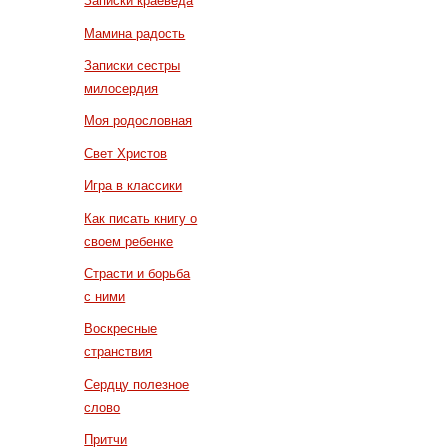
Записки краеведа
Мамина радость
Записки сестры
милосердия
Моя родословная
Свет Христов
Игра в классики
Как писать книгу о
своем ребенке
Страсти и борьба
с ними
Воскресные
странствия
Сердцу полезное
слово
Притчи