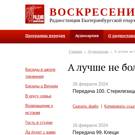
ВОСКРЕСЕН
Радиостанция Екатеринбургской епар
Программа передач
Аудиоархив
О радиостан
Главная
→
Аудиоархив
→ А лучше не 
А лучше не бо
Беседы в школе
трезвения
26 февраля 2024
Беседы о Вечном
Передача 100. Стерилизац
В кругу семьи
Возвращение к
Скачать файл
|
Копировать ссы
истокам
Гость в студии
16 февраля 2024
Передача 99. Клещи
Да будет с вами