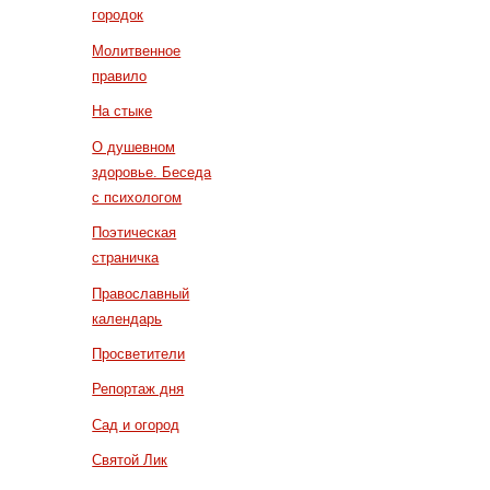
городок
Молитвенное
правило
На стыке
О душевном
здоровье. Беседа
с психологом
Поэтическая
страничка
Православный
календарь
Просветители
Репортаж дня
Сад и огород
Святой Лик