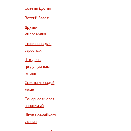
Советы Доулы
Ветхий Завет
Друзья
милосердия
Песочница для
взрослых
Что день
грядущий нам
готовит
Советы молодой
маме
Соборности свет
негасимый
Школа семейного
чтения