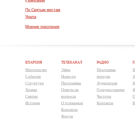
Рыжковым
По Святым местам
Урала
Мнение поколения
ЕПАРХИЯ
ТЕЛЕКАНАЛ
РАДИО
Г
Митрополит
Эфир
Программа
Н
События
Новости
передач
А
Структура
Программы
Аудиоархив
Н
Храмы
Ответы на
О радиостанции
Ф
Святые
вопросы
Частоты
О
История
О телеканале
Контакты
К
Контакты
Форум