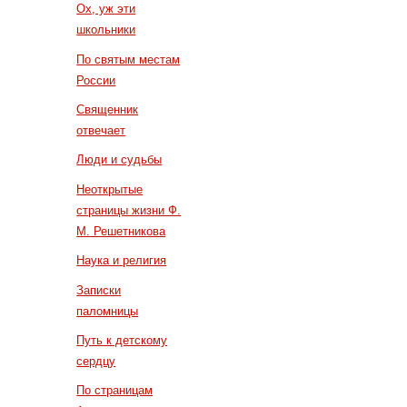
Ох, уж эти
школьники
По святым местам
России
Священник
отвечает
Люди и судьбы
Неоткрытые
страницы жизни Ф.
М. Решетникова
Наука и религия
Записки
паломницы
Путь к детскому
сердцу
По страницам