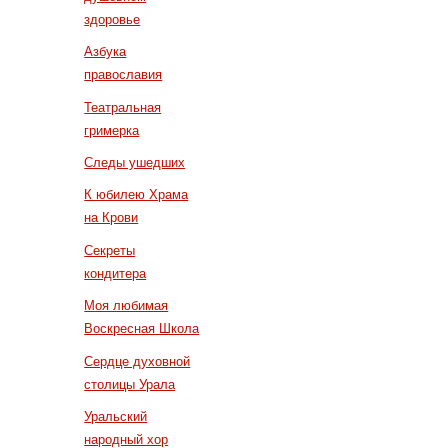
здоровье
Азбука
православия
Театральная
гримерка
Следы ушедших
К юбилею Храма
на Крови
Секреты
кондитера
Моя любимая
Воскресная Школа
Сердце духовной
столицы Урала
Уральский
народный хор