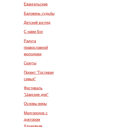
Евангельские
Баловень судьбы
Детский взгляд
С нами Бог
Радуга
православной
молодежи
Скауты
Проект "Гостевая
семья"
Фестиваль
"Царские дни"
Основы веры
Медгородок с
доктором
Хлыновым