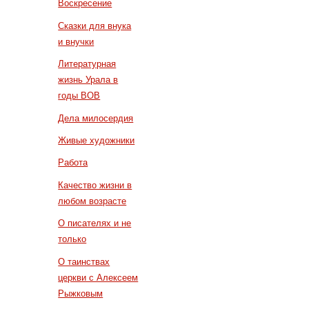
Воскресение
Сказки для внука
и внучки
Литературная
жизнь Урала в
годы ВОВ
Дела милосердия
Живые художники
Работа
Качество жизни в
любом возрасте
О писателях и не
только
О таинствах
церкви с Алексеем
Рыжковым