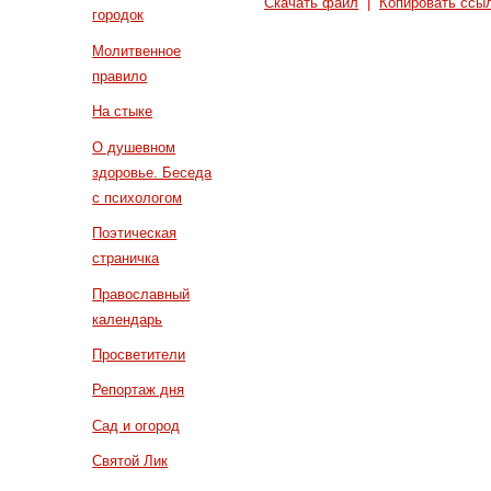
Скачать файл
|
Копировать ссы
городок
Молитвенное
правило
На стыке
О душевном
здоровье. Беседа
с психологом
Поэтическая
страничка
Православный
календарь
Просветители
Репортаж дня
Сад и огород
Святой Лик