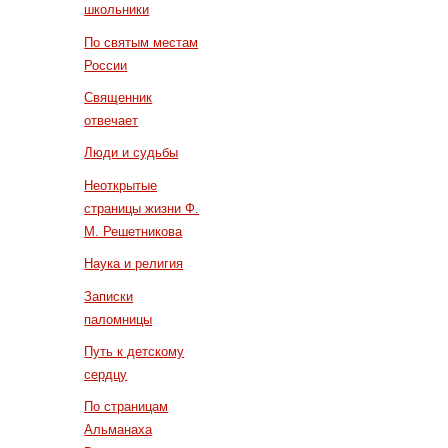
школьники
По святым местам
России
Священник
отвечает
Люди и судьбы
Неоткрытые
страницы жизни Ф.
М. Решетникова
Наука и религия
Записки
паломницы
Путь к детскому
сердцу
По страницам
Альманаха