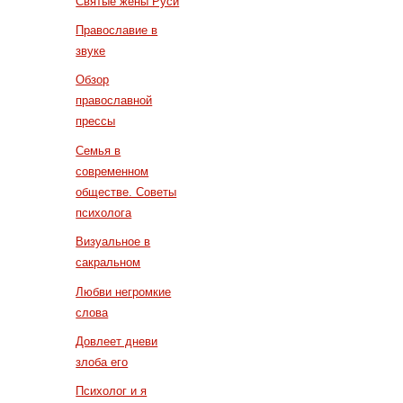
Святые жены Руси
Православие в
звуке
Обзор
православной
прессы
Семья в
современном
обществе. Советы
психолога
Визуальное в
сакральном
Любви негромкие
слова
Довлеет дневи
злоба его
Психолог и я