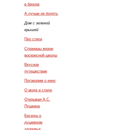
в бронзе
А лучше не болеть
Дом с зеленой
крышей
Про стихи
Страницы жизни
воскресной школы
Вкусное
путешествие
Поговорим о кино
О моде и стиле
Открывая А.С.
Пушкина
Беседы о
душевном
здоровье