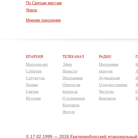
По Святым местам
Урала
Мнение поколения
ЕПАРХИЯ
ТЕЛЕКАНАЛ
РАДИО
Г
Митрополит
Эфир
Программа
Н
События
Новости
передач
А
Структура
Программы
Аудиоархив
Н
Храмы
Ответы на
О радиостанции
Ф
Святые
вопросы
Частоты
О
История
О телеканале
Контакты
К
Контакты
Форум
© 17.02.1999 — 2026
Екатеринбургский епархиальный