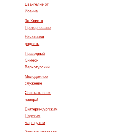
Евангелие от
Иоанна
За Христа
Претерпевшие
Нечаянная
радость
Праведный
Симеон
Верхотурский
Молодежное
служение
Свистать всех
наверх!
Екатеринбургским
Царским
маршрутом