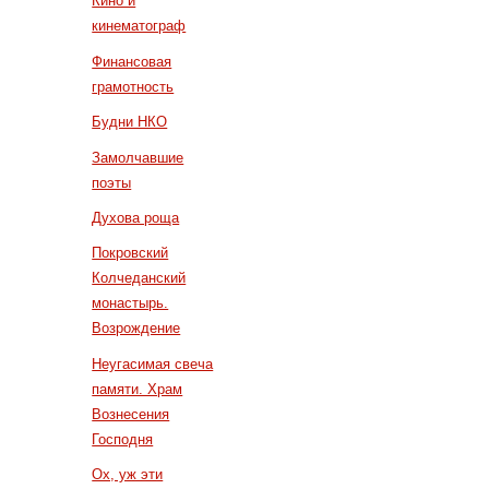
Кино и
кинематограф
Финансовая
грамотность
Будни НКО
Замолчавшие
поэты
Духова роща
Покровский
Колчеданский
монастырь.
Возрождение
Неугасимая свеча
памяти. Храм
Вознесения
Господня
Ох, уж эти