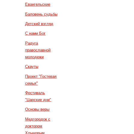
Евангельские
Баловень судьбы
Детский взгляд
С нами Бог
Радуга
православной
молодежи
Скауты
Проект "Гостевая
семья"
Фестиваль
"Царские дни"
Основы веры
Медгородок с
доктором
Хлыновым