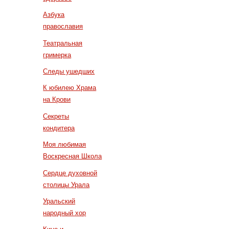
Азбука
православия
Театральная
гримерка
Следы ушедших
К юбилею Храма
на Крови
Секреты
кондитера
Моя любимая
Воскресная Школа
Сердце духовной
столицы Урала
Уральский
народный хор