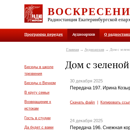
ВОСКРЕСЕН
Радиостанция Екатеринбургской епар
Программа передач
Аудиоархив
О радиостан
Главная
→
Аудиоархив
→ Дом с зелен
Дом с зелено
Беседы в школе
трезвения
30 декабря 2025
Беседы о Вечном
Передача 197. Ирина Козы
В кругу семьи
Возвращение к
Скачать файл
|
Копировать ссы
истокам
Гость в студии
24 декабря 2025
Передача 196. Снежная ко
Да будет с вами