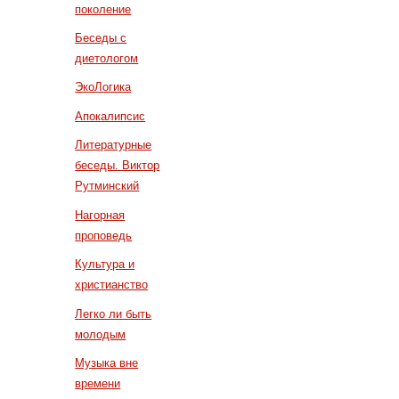
поколение
Беседы с
диетологом
ЭкоЛогика
Апокалипсис
Литературные
беседы. Виктор
Рутминский
Нагорная
проповедь
Культура и
христианство
Легко ли быть
молодым
Музыка вне
времени