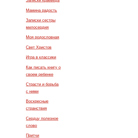
Записки краеведа
Мамина радость
Записки сестры
милосердия
Моя родословная
Свет Христов
Игра в классики
Как писать книгу о
своем ребенке
Страсти и борьба
с ними
Воскресные
странствия
Сердцу полезное
слово
Притчи