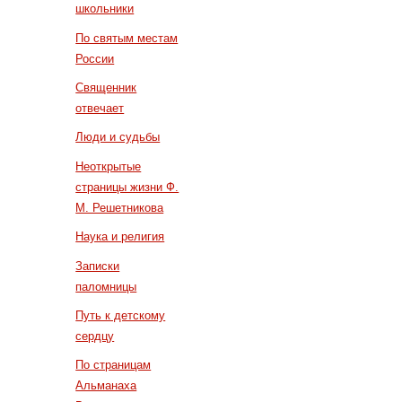
школьники
По святым местам
России
Священник
отвечает
Люди и судьбы
Неоткрытые
страницы жизни Ф.
М. Решетникова
Наука и религия
Записки
паломницы
Путь к детскому
сердцу
По страницам
Альманаха