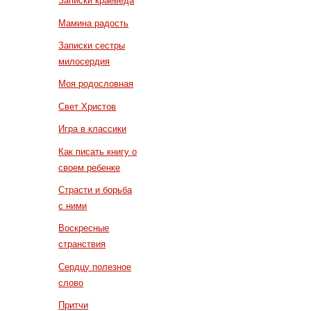
Записки краеведа
Мамина радость
Записки сестры
милосердия
Моя родословная
Свет Христов
Игра в классики
Как писать книгу о
своем ребенке
Страсти и борьба
с ними
Воскресные
странствия
Сердцу полезное
слово
Притчи