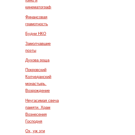
Кино и
кинематограф
Финансовая
грамотность
Будни НКО
Замолчавшие
поэты
Духова роща
Покровский
Колчеданский
монастырь.
Возрождение
Неугасимая свеча
памяти. Храм
Вознесения
Господня
Ох, уж эти