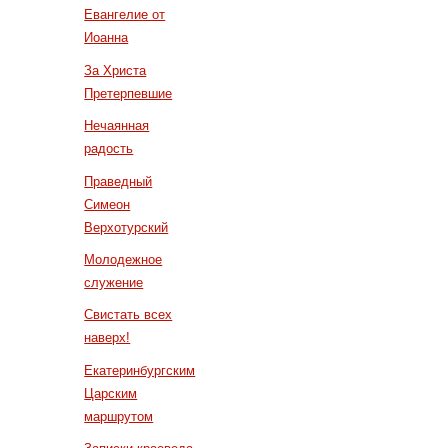
Евангелие от
Иоанна
За Христа
Претерпевшие
Нечаянная
радость
Праведный
Симеон
Верхотурский
Молодежное
служение
Свистать всех
наверх!
Екатеринбургским
Царским
маршрутом