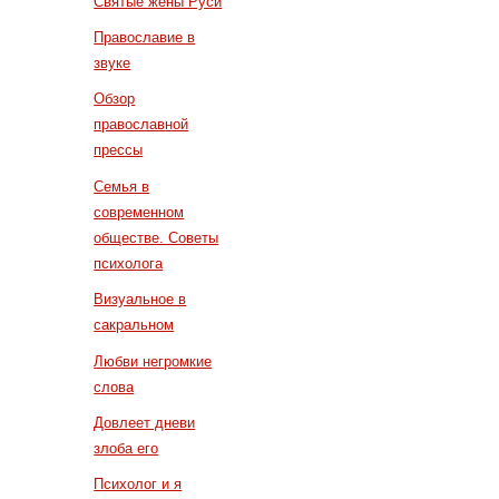
Святые жены Руси
Православие в
звуке
Обзор
православной
прессы
Семья в
современном
обществе. Советы
психолога
Визуальное в
сакральном
Любви негромкие
слова
Довлеет дневи
злоба его
Психолог и я