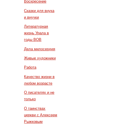
Воскресение
Сказки для внука
и внучки
Литературная
жизнь Урала в
годы ВОВ
Дела милосердия
Живые художники
Работа
Качество жизни в
любом возрасте
О писателях и не
только
О таинствах
церкви с Алексеем
Рыжковым