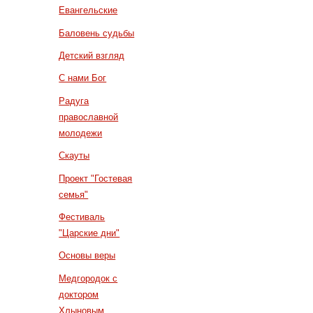
Евангельские
Баловень судьбы
Детский взгляд
С нами Бог
Радуга
православной
молодежи
Скауты
Проект "Гостевая
семья"
Фестиваль
"Царские дни"
Основы веры
Медгородок с
доктором
Хлыновым