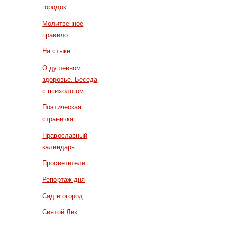
городок
Молитвенное
правило
На стыке
О душевном
здоровье. Беседа
с психологом
Поэтическая
страничка
Православный
календарь
Просветители
Репортаж дня
Сад и огород
Святой Лик