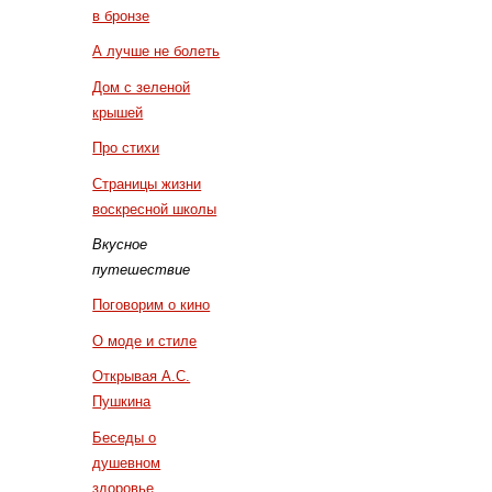
в бронзе
А лучше не болеть
Дом с зеленой
крышей
Про стихи
Страницы жизни
воскресной школы
Вкусное
путешествие
Поговорим о кино
О моде и стиле
Открывая А.С.
Пушкина
Беседы о
душевном
здоровье