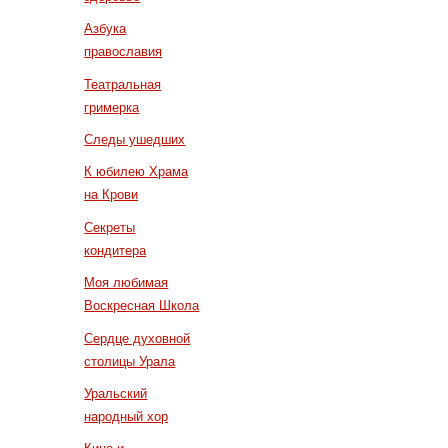
Азбука
православия
Театральная
гримерка
Следы ушедших
К юбилею Храма
на Крови
Секреты
кондитера
Моя любимая
Воскресная Школа
Сердце духовной
столицы Урала
Уральский
народный хор