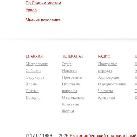
По Святым местам
Урала
Мнение поколения
ЕПАРХИЯ
ТЕЛЕКАНАЛ
РАДИО
Г
Митрополит
Эфир
Программа
Н
События
Новости
передач
А
Структура
Программы
Аудиоархив
Н
Храмы
Ответы на
О радиостанции
Ф
Святые
вопросы
Частоты
О
История
О телеканале
Контакты
К
Контакты
Форум
© 17.02.1999 — 2026
Екатеринбургский епархиальный