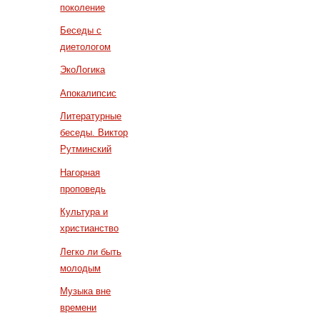
поколение
Беседы с
диетологом
ЭкоЛогика
Апокалипсис
Литературные
беседы. Виктор
Рутминский
Нагорная
проповедь
Культура и
христианство
Легко ли быть
молодым
Музыка вне
времени