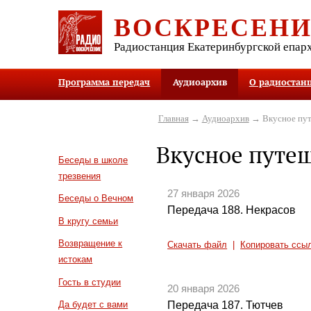
ВОСКРЕСЕН
Радиостанция Екатеринбургской епар
Программа передач
Аудиоархив
О радиостан
Главная
→
Аудиоархив
→ Вкусное пут
Вкусное путе
Беседы в школе
трезвения
27 января 2026
Беседы о Вечном
Передача 188. Некрасов
В кругу семьи
Возвращение к
Скачать файл
|
Копировать ссы
истокам
Гость в студии
20 января 2026
Передача 187. Тютчев
Да будет с вами