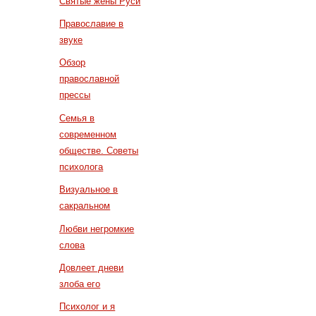
Святые жены Руси
Православие в
звуке
Обзор
православной
прессы
Семья в
современном
обществе. Советы
психолога
Визуальное в
сакральном
Любви негромкие
слова
Довлеет дневи
злоба его
Психолог и я