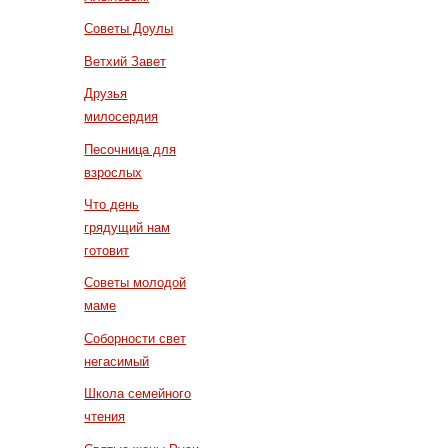
Советы Доулы
Ветхий Завет
Друзья
милосердия
Песочница для
взрослых
Что день
грядущий нам
готовит
Советы молодой
маме
Соборности свет
негасимый
Школа семейного
чтения