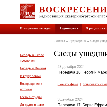
ВОСКРЕСЕН
Радиостанция Екатеринбургской епар
Программа передач
Аудиоархив
О радиостан
Главная
→
Аудиоархив
→ Следы уше
Следы ушедш
Беседы в школе
трезвения
23 декабря 2024
Беседы о Вечном
Передача 18. Георгий Марк
В кругу семьи
Возвращение к
Скачать файл
|
Копировать ссы
истокам
Гость в студии
9 декабря 2024
Передача 17. Борис Ефре
Да будет с вами