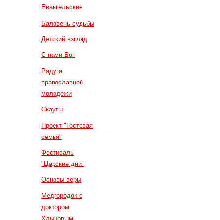
Евангельские
Баловень судьбы
Детский взгляд
С нами Бог
Радуга
православной
молодежи
Скауты
Проект "Гостевая
семья"
Фестиваль
"Царские дни"
Основы веры
Медгородок с
доктором
Хлыновым