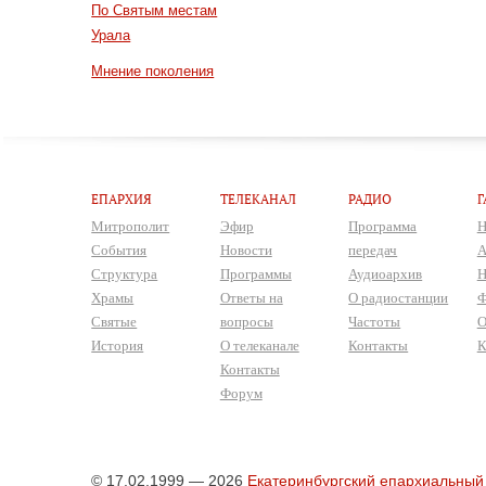
По Святым местам
Урала
Мнение поколения
ЕПАРХИЯ
ТЕЛЕКАНАЛ
РАДИО
Г
Митрополит
Эфир
Программа
Н
События
Новости
передач
А
Структура
Программы
Аудиоархив
Н
Храмы
Ответы на
О радиостанции
Ф
Святые
вопросы
Частоты
О
История
О телеканале
Контакты
К
Контакты
Форум
© 17.02.1999 — 2026
Екатеринбургский епархиальный