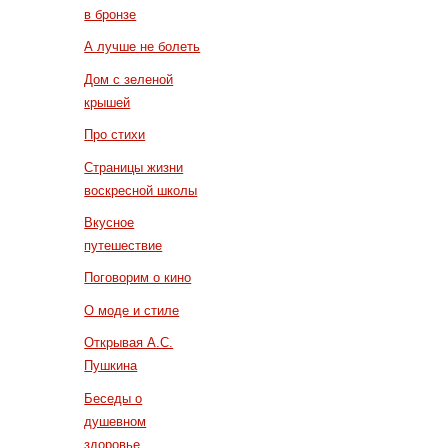
в бронзе
А лучше не болеть
Дом с зеленой
крышей
Про стихи
Страницы жизни
воскресной школы
Вкусное
путешествие
Поговорим о кино
О моде и стиле
Открывая А.С.
Пушкина
Беседы о
душевном
здоровье