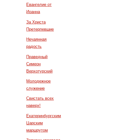
Евангелие от
Иоанна
За Христа
Претерпевшие
Нечаянная
радость
Праведный
Симеон
Верхотурский
Молодежное
служение
Свистать всех
наверх!
Екатеринбургским
Царским
маршрутом