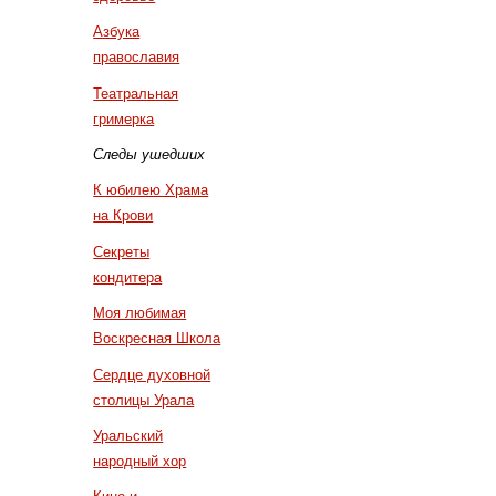
Азбука
православия
Театральная
гримерка
Следы ушедших
К юбилею Храма
на Крови
Секреты
кондитера
Моя любимая
Воскресная Школа
Сердце духовной
столицы Урала
Уральский
народный хор