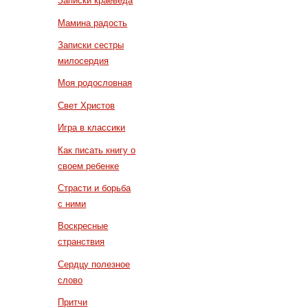
Записки краеведа
Мамина радость
Записки сестры
милосердия
Моя родословная
Свет Христов
Игра в классики
Как писать книгу о
своем ребенке
Страсти и борьба
с ними
Воскресные
странствия
Сердцу полезное
слово
Притчи