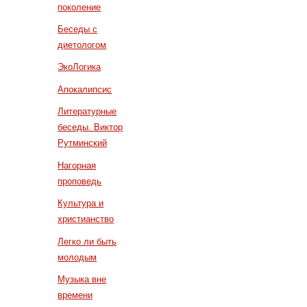
поколение
Беседы с
диетологом
ЭкоЛогика
Апокалипсис
Литературные
беседы. Виктор
Рутминский
Нагорная
проповедь
Культура и
христианство
Легко ли быть
молодым
Музыка вне
времени