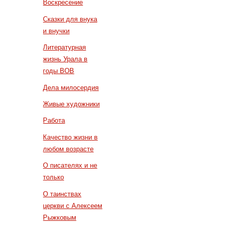
Воскресение
Сказки для внука
и внучки
Литературная
жизнь Урала в
годы ВОВ
Дела милосердия
Живые художники
Работа
Качество жизни в
любом возрасте
О писателях и не
только
О таинствах
церкви с Алексеем
Рыжковым