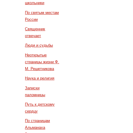
школьники
По святым местам
России
Священник
отвечает
Люди и судьбы
Неоткрытые
страницы жизни Ф.
М. Решетникова
Наука и религия
Записки
паломницы
Путь к детскому
сердцу
По страницам
Альманаха