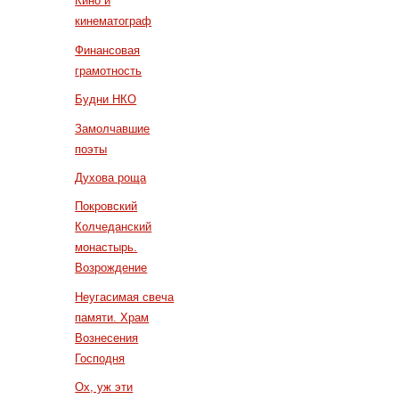
Кино и
кинематограф
Финансовая
грамотность
Будни НКО
Замолчавшие
поэты
Духова роща
Покровский
Колчеданский
монастырь.
Возрождение
Неугасимая свеча
памяти. Храм
Вознесения
Господня
Ох, уж эти