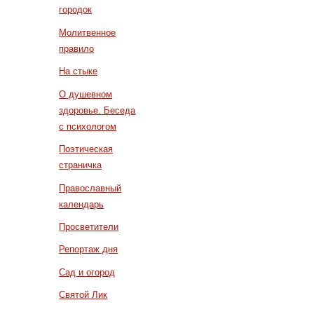
городок
Молитвенное
правило
На стыке
О душевном
здоровье. Беседа
с психологом
Поэтическая
страничка
Православный
календарь
Просветители
Репортаж дня
Сад и огород
Святой Лик