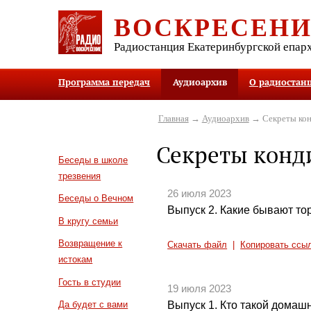
ВОСКРЕСЕН
Радиостанция Екатеринбургской епар
Программа передач
Аудиоархив
О радиостан
Главная
→
Аудиоархив
→ Секреты кон
Секреты конд
Беседы в школе
трезвения
26 июля 2023
Беседы о Вечном
Выпуск 2. Какие бывают то
В кругу семьи
Возвращение к
Скачать файл
|
Копировать ссы
истокам
Гость в студии
19 июля 2023
Выпуск 1. Кто такой домаш
Да будет с вами