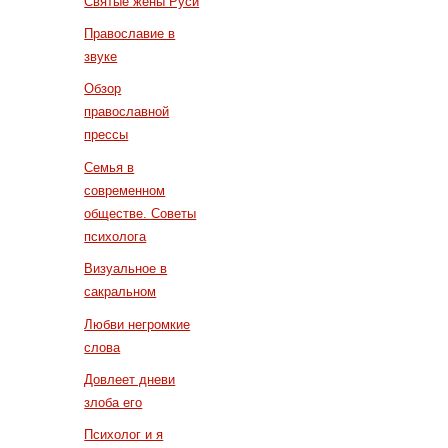
Святые жены Руси
Православие в
звуке
Обзор
православной
прессы
Семья в
современном
обществе. Советы
психолога
Визуальное в
сакральном
Любви негромкие
слова
Довлеет дневи
злоба его
Психолог и я