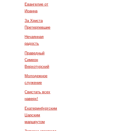
Евангелие от
Иоанна
За Христа
Претерпевшие
Нечаянная
радость
Праведный
Симеон
Верхотурский
Молодежное
служение
Свистать всех
наверх!
Екатеринбургским
Царским
маршрутом