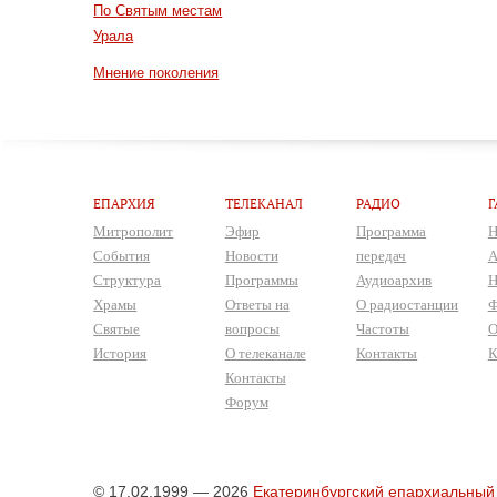
По Святым местам
Урала
Мнение поколения
ЕПАРХИЯ
ТЕЛЕКАНАЛ
РАДИО
Г
Митрополит
Эфир
Программа
Н
События
Новости
передач
А
Структура
Программы
Аудиоархив
Н
Храмы
Ответы на
О радиостанции
Ф
Святые
вопросы
Частоты
О
История
О телеканале
Контакты
К
Контакты
Форум
© 17.02.1999 — 2026
Екатеринбургский епархиальный