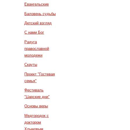
Евангельские
Баловень судьбы
Детский взгляд
С нами Бог
Радуга
православной
молодежи
Скауты
Проект "Гостевая
семья"
Фестиваль
"Царские дни"
Основы веры
Медгородок с
доктором
Хлыновым