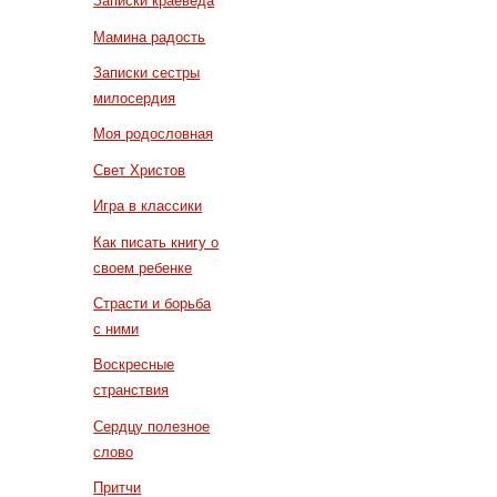
Записки краеведа
Мамина радость
Записки сестры
милосердия
Моя родословная
Свет Христов
Игра в классики
Как писать книгу о
своем ребенке
Страсти и борьба
с ними
Воскресные
странствия
Сердцу полезное
слово
Притчи