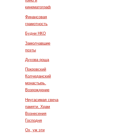
Кино и
кинематограф
Финансовая
грамотность
Будни НКО
Замолчавшие
поэты
Духова роща
Покровский
Колчеданский
монастырь.
Возрождение
Неугасимая свеча
памяти. Храм
Вознесения
Господня
Ох, уж эти