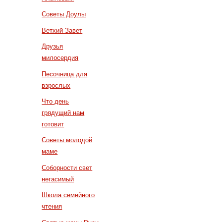
Советы Доулы
Ветхий Завет
Друзья
милосердия
Песочница для
взрослых
Что день
грядущий нам
готовит
Советы молодой
маме
Соборности свет
негасимый
Школа семейного
чтения