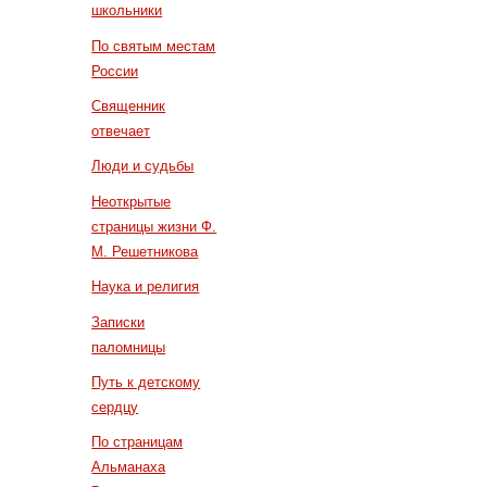
школьники
По святым местам
России
Священник
отвечает
Люди и судьбы
Неоткрытые
страницы жизни Ф.
М. Решетникова
Наука и религия
Записки
паломницы
Путь к детскому
сердцу
По страницам
Альманаха