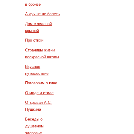
в бронзе
А лучше не болеть
Дом с зеленой
крышей
Про стихи
Страницы жизни
воскресной школы
Вкусное
путешествие
Поговорим о кино
О моде и стиле
Открывая А.С.
Пушкина
Беседы о
душевном
здоровье