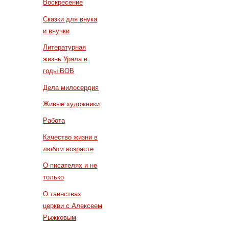
Воскресение
Сказки для внука
и внучки
Литературная
жизнь Урала в
годы ВОВ
Дела милосердия
Живые художники
Работа
Качество жизни в
любом возрасте
О писателях и не
только
О таинствах
церкви с Алексеем
Рыжковым