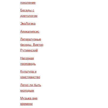
поколение
Беседы с
диетологом
ЭкоЛогика
Апокалипсис
Литературные
беседы. Виктор
Рутминский
Нагорная
проповедь
Культура и
христианство
Легко ли быть
молодым
Музыка вне
времени