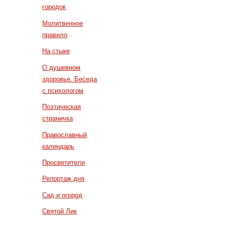
городок
Молитвенное
правило
На стыке
О душевном
здоровье. Беседа
с психологом
Поэтическая
страничка
Православный
календарь
Просветители
Репортаж дня
Сад и огород
Святой Лик