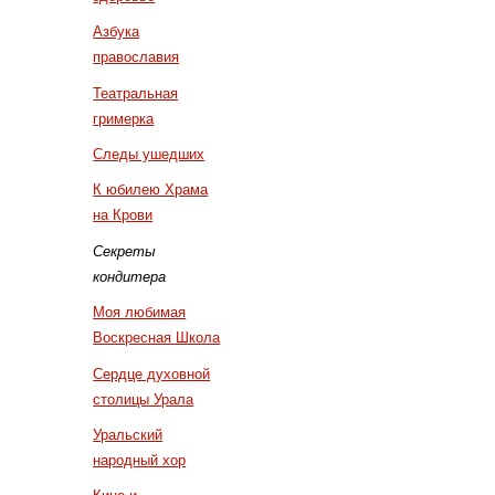
Азбука
православия
Театральная
гримерка
Следы ушедших
К юбилею Храма
на Крови
Секреты
кондитера
Моя любимая
Воскресная Школа
Сердце духовной
столицы Урала
Уральский
народный хор