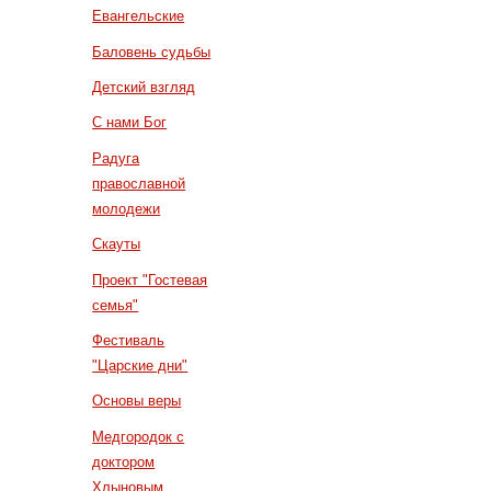
Евангельские
Баловень судьбы
Детский взгляд
С нами Бог
Радуга
православной
молодежи
Скауты
Проект "Гостевая
семья"
Фестиваль
"Царские дни"
Основы веры
Медгородок с
доктором
Хлыновым