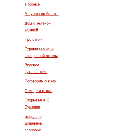
в бронзе
А лучше не болеть
Дом с зеленой
крышей
Про стихи
Страницы жизни
воскресной школы
Вкусное
путешествие
Поговорим о кино
О моде и стиле
Открывая А.С.
Пушкина
Беседы о
душевном
здоровье