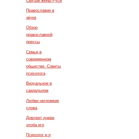
Святые жены Руси
Православие в
звуке
Обзор
православной
прессы
Семья в
современном
обществе. Советы
психолога
Визуальное в
сакральном
Любви негромкие
слова
Довлеет дневи
злоба его
Психолог и я