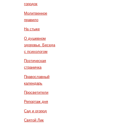
городок
Молитвенное
правило
На стыке
О душевном
здоровье. Беседа
с психологом
Поэтическая
страничка
Православный
календарь
Просветители
Репортаж дня
Сад и огород
Святой Лик