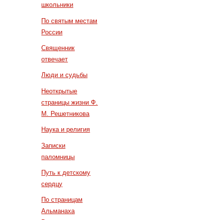
школьники
По святым местам
России
Священник
отвечает
Люди и судьбы
Неоткрытые
страницы жизни Ф.
М. Решетникова
Наука и религия
Записки
паломницы
Путь к детскому
сердцу
По страницам
Альманаха