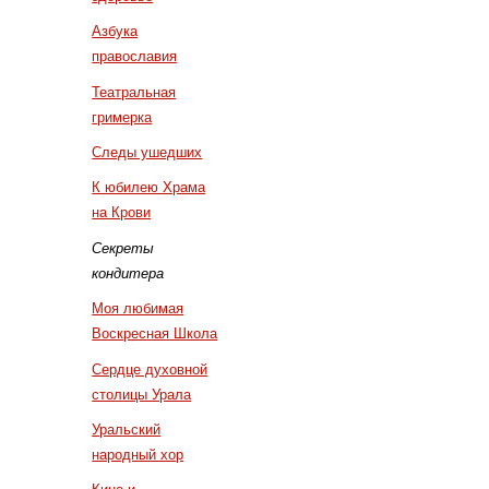
Азбука
православия
Театральная
гримерка
Следы ушедших
К юбилею Храма
на Крови
Секреты
кондитера
Моя любимая
Воскресная Школа
Сердце духовной
столицы Урала
Уральский
народный хор