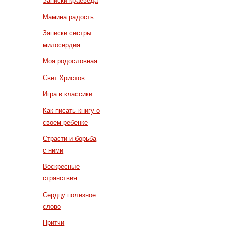
Записки краеведа
Мамина радость
Записки сестры
милосердия
Моя родословная
Свет Христов
Игра в классики
Как писать книгу о
своем ребенке
Страсти и борьба
с ними
Воскресные
странствия
Сердцу полезное
слово
Притчи