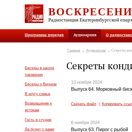
ВОСКРЕСЕН
Радиостанция Екатеринбургской епар
Программа передач
Аудиоархив
О радиостан
Главная
→
Аудиоархив
→ Секреты кон
Секреты конд
Беседы в школе
трезвения
13 ноября 2024
Беседы о Вечном
Выпуск 64. Морковный бис
В кругу семьи
Возвращение к
Скачать файл
|
Копировать ссы
истокам
Гость в студии
6 ноября 2024
Выпуск 63. Пирог с рыбой
Да будет с вами