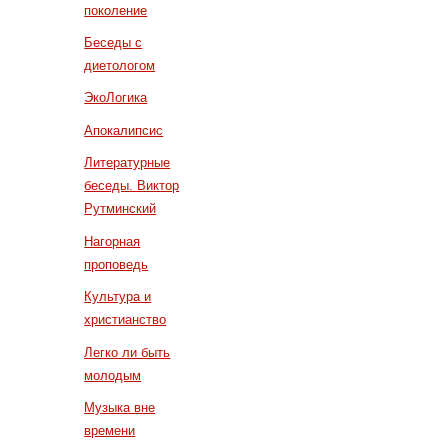
поколение
Беседы с
диетологом
ЭкоЛогика
Апокалипсис
Литературные
беседы. Виктор
Рутминский
Нагорная
проповедь
Культура и
христианство
Легко ли быть
молодым
Музыка вне
времени