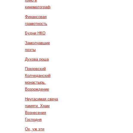
Кино и
кинематограф
Финансовая
грамотность
Будни НКО
Замолчавшие
поэты
Духова роща
Покровский
Колчеданский
монастырь.
Возрождение
Неугасимая свеча
памяти. Храм
Вознесения
Господня
Ох, уж эти