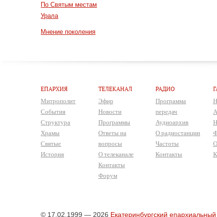
По Святым местам
Урала
Мнение поколения
ЕПАРХИЯ
ТЕЛЕКАНАЛ
РАДИО
Г
Митрополит
Эфир
Программа
Н
События
Новости
передач
А
Структура
Программы
Аудиоархив
Н
Храмы
Ответы на
О радиостанции
Ф
Святые
вопросы
Частоты
О
История
О телеканале
Контакты
К
Контакты
Форум
© 17.02.1999 — 2026
Екатеринбургский епархиальный