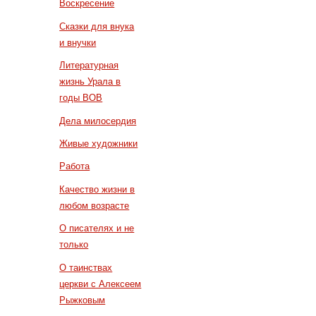
Воскресение
Сказки для внука
и внучки
Литературная
жизнь Урала в
годы ВОВ
Дела милосердия
Живые художники
Работа
Качество жизни в
любом возрасте
О писателях и не
только
О таинствах
церкви с Алексеем
Рыжковым