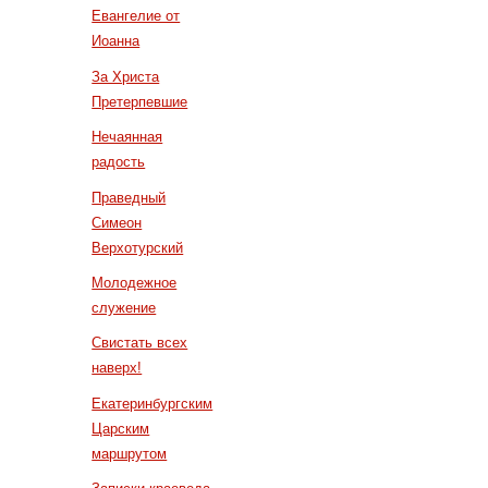
Евангелие от
Иоанна
За Христа
Претерпевшие
Нечаянная
радость
Праведный
Симеон
Верхотурский
Молодежное
служение
Свистать всех
наверх!
Екатеринбургским
Царским
маршрутом