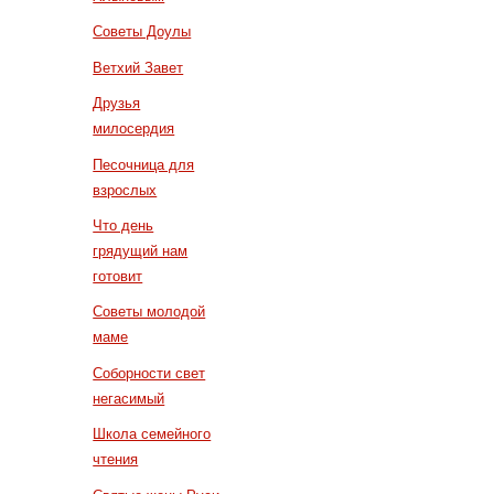
Советы Доулы
Ветхий Завет
Друзья
милосердия
Песочница для
взрослых
Что день
грядущий нам
готовит
Советы молодой
маме
Соборности свет
негасимый
Школа семейного
чтения