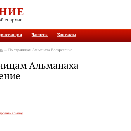
НИЕ
ой епархии
диостанции
Частоты
Контакты
ив
→ По страницам Альманаха Воскресение
аницам Альманаха
ение
ировать ссылку