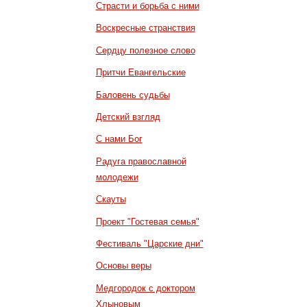
Страсти и борьба с ними
Воскресные странствия
Сердцу полезное слово
Притчи Евангельские
Баловень судьбы
Детский взгляд
С нами Бог
Радуга православной
молодежи
Скауты
Проект "Гостевая семья"
Фестиваль "Царские дни"
Основы веры
Медгородок с доктором
Хлыновым