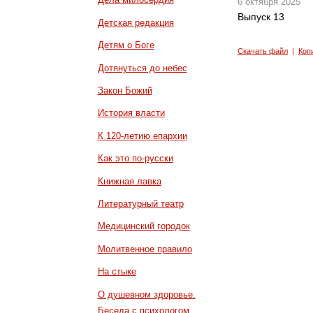
6 октября 2025
Выпуск 13
Детская редакция
Детям о Боге
Скачать файл
|
Коп
Дотянуться до небес
Закон Божий
История власти
К 120-летию епархии
Как это по-русски
Книжная лавка
Литературный театр
Медицинский городок
Молитвенное правило
На стыке
О душевном здоровье.
Беседа с психологом