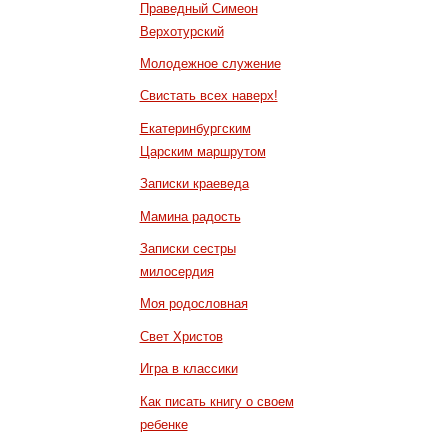
Праведный Симеон
Верхотурский
Молодежное служение
Свистать всех наверх!
Екатеринбургским
Царским маршрутом
Записки краеведа
Мамина радость
Записки сестры
милосердия
Моя родословная
Свет Христов
Игра в классики
Как писать книгу о своем
ребенке