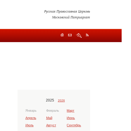
Русская Православная Церковь
Московский Патриархат
2025
2026
Январь
Февраль
Март
Апрель
Май
Июнь
Июль
Август
Сентябрь