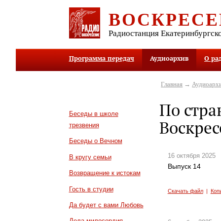
ВОСКРЕСЕ
Радиостанция Екатеринбургск
Программа передач
Аудиоархив
О ра
Главная
→
Аудиоарх
По стр
Беседы в школе
Воскрес
трезвения
Беседы о Вечном
16 октября 2025
В кругу семьи
Выпуск 14
Возвращение к истокам
Гость в студии
Скачать файл
|
Коп
Да будет с вами Любовь
Дела милосердия