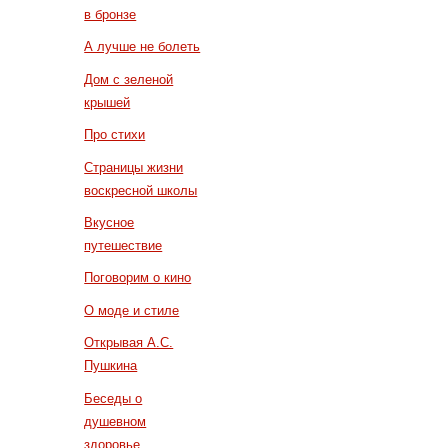
в бронзе
А лучше не болеть
Дом с зеленой
крышей
Про стихи
Страницы жизни
воскресной школы
Вкусное
путешествие
Поговорим о кино
О моде и стиле
Открывая А.С.
Пушкина
Беседы о
душевном
здоровье