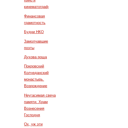
Кино и
кинематограф
Финансовая
грамотность
Будни НКО
Замолчавшие
поэты
Духова роща
Покровский
Колчеданский
монастырь.
Возрождение
Неугасимая свеча
памяти. Храм
Вознесения
Господня
Ох, уж эти