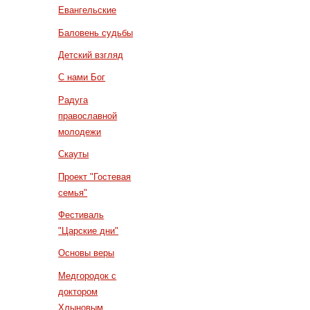
Евангельские
Баловень судьбы
Детский взгляд
С нами Бог
Радуга
православной
молодежи
Скауты
Проект "Гостевая
семья"
Фестиваль
"Царские дни"
Основы веры
Медгородок с
доктором
Хлыновым