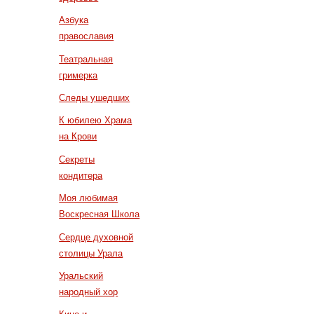
Азбука
православия
Театральная
гримерка
Следы ушедших
К юбилею Храма
на Крови
Секреты
кондитера
Моя любимая
Воскресная Школа
Сердце духовной
столицы Урала
Уральский
народный хор