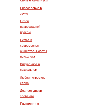
Святые жены Руси
Православие в
звуке
Обзор
православной
прессы
Семья в
современном
обществе. Советы
психолога
Визуальное в
сакральном
Любви негромкие
слова
Довлеет дневи
злоба его
Психолог и я