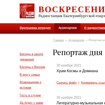
ВОСКРЕСЕН
Радиостанция Екатеринбургской епар
Программа передач
Аудиоархив
О радиостан
Главная
→
Аудиоархив
→ Репортаж д
Репортаж дня
Беседы в школе
трезвения
30 ноября 2021
Беседы о Вечном
Храм Космы и Домиана
В кругу семьи
Возвращение к
Скачать файл
|
Копировать ссы
истокам
Гость в студии
26 ноября 2021
Литературно-музыкальная 
Да будет с вами