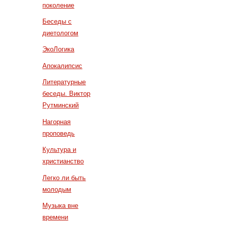
поколение
Беседы с
диетологом
ЭкоЛогика
Апокалипсис
Литературные
беседы. Виктор
Рутминский
Нагорная
проповедь
Культура и
христианство
Легко ли быть
молодым
Музыка вне
времени