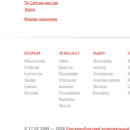
По Святым местам
Урала
Мнение поколения
ЕПАРХИЯ
ТЕЛЕКАНАЛ
РАДИО
Г
Митрополит
Эфир
Программа
Н
События
Новости
передач
А
Структура
Программы
Аудиоархив
Н
Храмы
Ответы на
О радиостанции
Ф
Святые
вопросы
Частоты
О
История
О телеканале
Контакты
К
Контакты
Форум
© 17.02.1999 — 2026
Екатеринбургский епархиальный