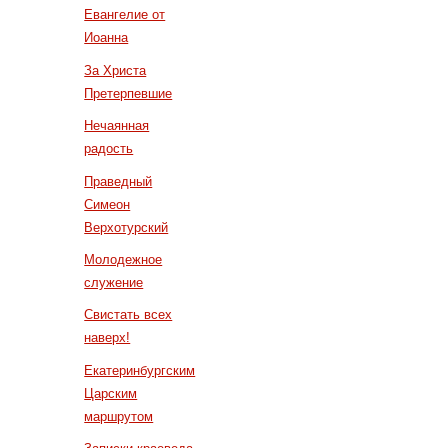
Евангелие от
Иоанна
За Христа
Претерпевшие
Нечаянная
радость
Праведный
Симеон
Верхотурский
Молодежное
служение
Свистать всех
наверх!
Екатеринбургским
Царским
маршрутом