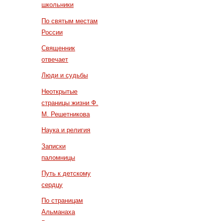
школьники
По святым местам
России
Священник
отвечает
Люди и судьбы
Неоткрытые
страницы жизни Ф.
М. Решетникова
Наука и религия
Записки
паломницы
Путь к детскому
сердцу
По страницам
Альманаха