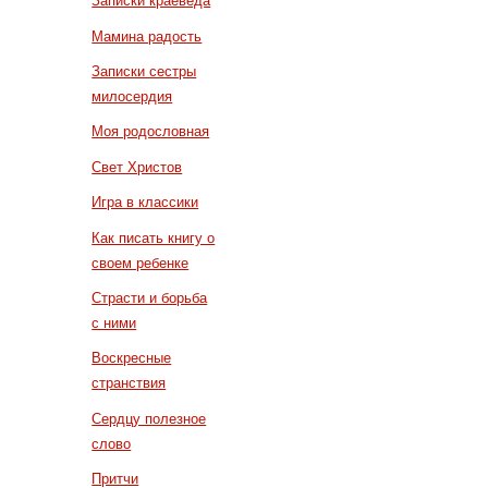
Записки краеведа
Мамина радость
Записки сестры
милосердия
Моя родословная
Свет Христов
Игра в классики
Как писать книгу о
своем ребенке
Страсти и борьба
с ними
Воскресные
странствия
Сердцу полезное
слово
Притчи