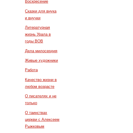
Воскресение
Сказки для внука
и внучки
Литературная
жизнь Урала в
годы ВОВ
Дела милосердия
Живые художники
Работа
Качество жизни в
любом возрасте
О писателях и не
только
О таинствах
церкви с Алексеем
Рыжковым