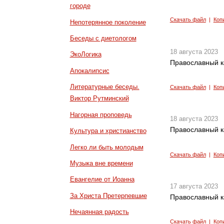
городе
Скачать файл
|
Коп
Непотерянное поколение
Беседы с диетологом
18 августа 2023
ЭкоЛогика
Православный к
Апокалипсис
Литературные беседы.
Скачать файл
|
Коп
Виктор Рутминский
Нагорная проповедь
18 августа 2023
Православный к
Культура и христианство
Легко ли быть молодым
Скачать файл
|
Коп
Музыка вне времени
Евангелие от Иоанна
17 августа 2023
За Христа Претерпевшие
Православный к
Нечаянная радость
Скачать файл
|
Коп