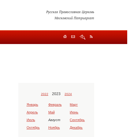
Русская Православная Церковь
Московский Патриархат
2023
2022
2024
Январь
Февраль
Март
Апрель
Май
Июнь
Июль
Август
Сентябрь
Октябрь
Ноябрь
Декабрь