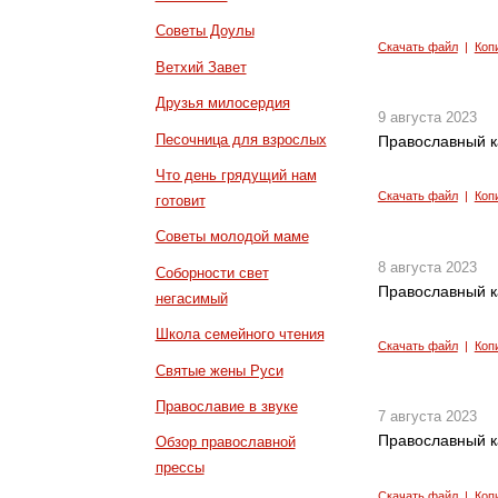
Советы Доулы
Скачать файл
|
Коп
Ветхий Завет
Друзья милосердия
9 августа 2023
Песочница для взрослых
Православный к
Что день грядущий нам
Скачать файл
|
Коп
готовит
Советы молодой маме
8 августа 2023
Соборности свет
Православный к
негасимый
Школа семейного чтения
Скачать файл
|
Коп
Святые жены Руси
Православие в звуке
7 августа 2023
Православный к
Обзор православной
прессы
Скачать файл
|
Коп