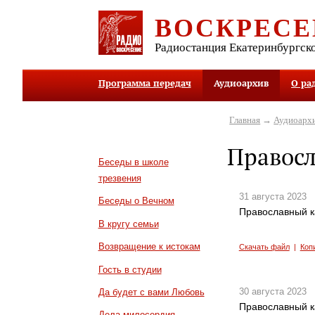
ВОСКРЕСЕ
Радиостанция Екатеринбургск
Программа передач
Аудиоархив
О ра
Главная
→
Аудиоарх
Правос
Беседы в школе
трезвения
31 августа 2023
Беседы о Вечном
Православный к
В кругу семьи
Возвращение к истокам
Скачать файл
|
Коп
Гость в студии
30 августа 2023
Да будет с вами Любовь
Православный к
Дела милосердия