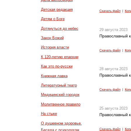
Детская редакция
Скачать файл
|
Коп
Детям о Боге
Дотянуться до небес
29 августа 2023
Православный к
Закон Божий
История власти
Скачать файл
|
Коп
К 120-летию епархии
Как это по-русски
28 августа 2023
Православный к
Книжная лавка
Литературный театр
Скачать файл
|
Коп
Медицинский городок
Молитвенное правило
25 августа 2023
На стыке
Православный к
О душевном здоровье.
Скачать файл
|
Коп
Беседа с психологом