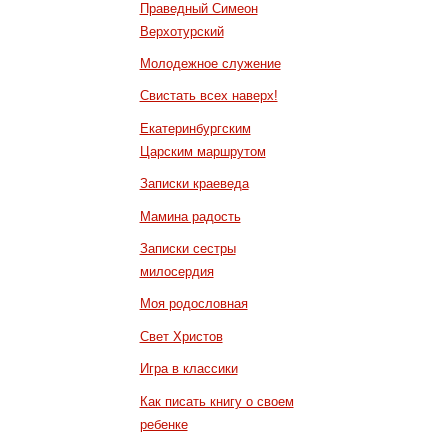
Праведный Симеон
Верхотурский
Молодежное служение
Свистать всех наверх!
Екатеринбургским
Царским маршрутом
Записки краеведа
Мамина радость
Записки сестры
милосердия
Моя родословная
Свет Христов
Игра в классики
Как писать книгу о своем
ребенке