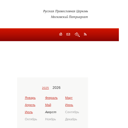
Русская Православная Церковь
Московский Патриархат
2026
2025
Январь
Февраль
Март
Апрель
Май
Июнь
Июль
Август
Сентябрь
Октябрь
Ноябрь
Декабрь