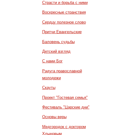
Страсти и борьба с ними
Воскресные странствия
Сердцу полезное слово
Притчи Евангельские
Баловень судьбы
Детский взгляд
С нами Бог
Радуга православной
молодежи
Скауты
Проект "Гостевая семья"
Фестиваль "Царские дни"
Основы веры
Медгородок с доктором
Хлыновым