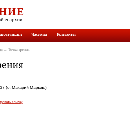
НИЕ
ой епархии
диостанции
Частоты
Контакты
ив
→ Точка зрения
рения
537 (о. Макарий Маркиш)
ировать ссылку