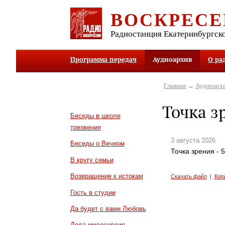
ВОСКРЕСЕ
Радиостанция Екатеринбургск
Программа передач
Аудиоархив
О ра
Главная
→
Аудиоарх
Точка з
Беседы в школе
трезвения
3 августа 2026
Беседы о Вечном
Точка зрения - 
В кругу семьи
Возвращение к истокам
Скачать файл
|
Коп
Гость в студии
Да будет с вами Любовь
Дела милосердия