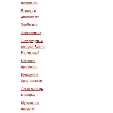
поколение
Беседы с
диетологом
ЭкоЛогика
Апокалипсис
Литературные
беседы. Виктор
Рутминский
Нагорная
проповедь
Культура и
христианство
Легко ли быть
молодым
Музыка вне
времени