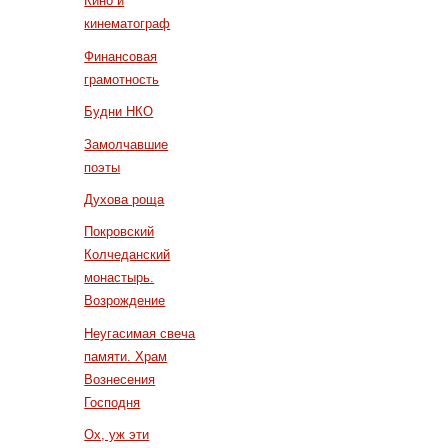
Кино и
кинематограф
Финансовая
грамотность
Будни НКО
Замолчавшие
поэты
Духова роща
Покровский
Колчеданский
монастырь.
Возрождение
Неугасимая свеча
памяти. Храм
Вознесения
Господня
Ох, уж эти