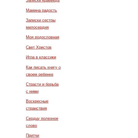
Записки краеведа
Мамина радость
Записки сестры
милосердия
Моя родословная
Свет Христов
Игра в классики
Как писать книгу о
своем ребенке
Страсти и борьба
с ними
Воскресные
странствия
Сердцу полезное
слово
Притчи