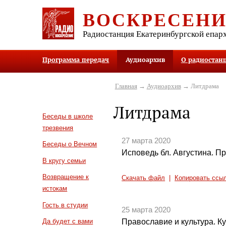
ВОСКРЕСЕН
Радиостанция Екатеринбургской епар
Программа передач
Аудиоархив
О радиостан
Главная
→
Аудиоархив
→ Литдрама
Литдрама
Беседы в школе
трезвения
27 марта 2020
Беседы о Вечном
Исповедь бл. Августина. П
В кругу семьи
Возвращение к
Скачать файл
|
Копировать ссы
истокам
Гость в студии
25 марта 2020
Православие и культура. Ку
Да будет с вами