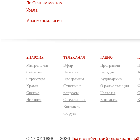
По Святым местам
Урала
Мнение поколения
ЕПАРХИЯ
ТЕЛЕКАНАЛ
РАДИО
Г
Митрополит
Эфир
Программа
Н
События
Новости
передач
А
Структура
Программы
Аудиоархив
Н
Храмы
Ответы на
О радиостанции
Ф
Святые
вопросы
Частоты
О
История
О телеканале
Контакты
К
Контакты
Форум
© 17.02.1999 — 2026
Екатеринбургский епархиальный