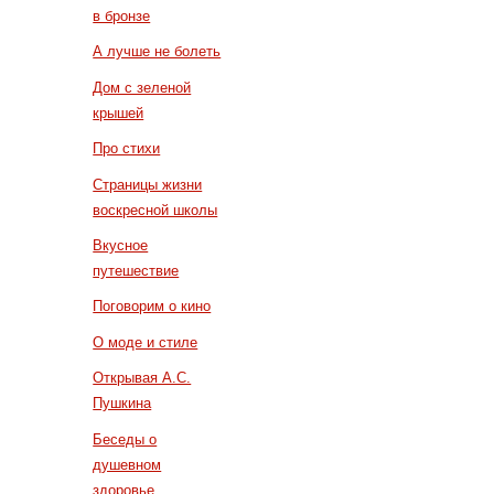
в бронзе
А лучше не болеть
Дом с зеленой
крышей
Про стихи
Страницы жизни
воскресной школы
Вкусное
путешествие
Поговорим о кино
О моде и стиле
Открывая А.С.
Пушкина
Беседы о
душевном
здоровье