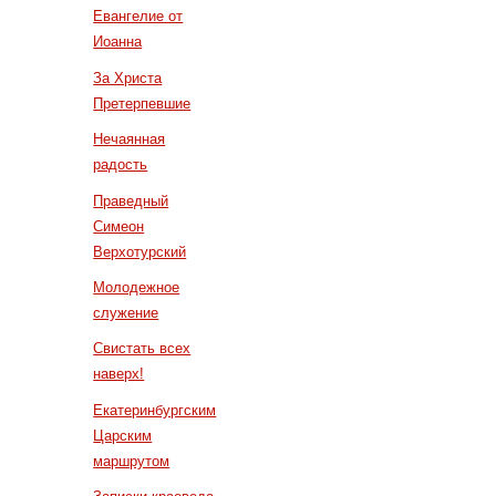
Евангелие от
Иоанна
За Христа
Претерпевшие
Нечаянная
радость
Праведный
Симеон
Верхотурский
Молодежное
служение
Свистать всех
наверх!
Екатеринбургским
Царским
маршрутом