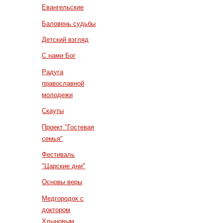
Евангельские
Баловень судьбы
Детский взгляд
С нами Бог
Радуга
православной
молодежи
Скауты
Проект "Гостевая
семья"
Фестиваль
"Царские дни"
Основы веры
Медгородок с
доктором
Хлыновым