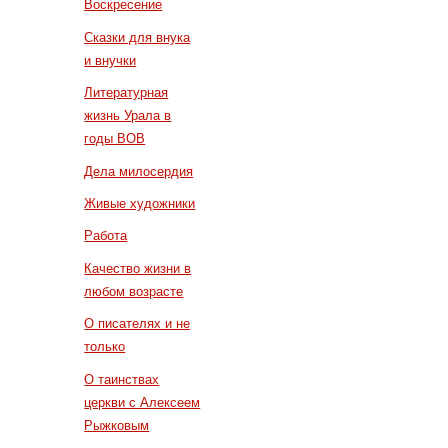
Воскресение
Сказки для внука
и внучки
Литературная
жизнь Урала в
годы ВОВ
Дела милосердия
Живые художники
Работа
Качество жизни в
любом возрасте
О писателях и не
только
О таинствах
церкви с Алексеем
Рыжковым