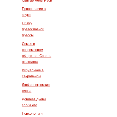
Святые жены Руси
Православие в
звуке
Обзор
православной
прессы
Семья в
современном
обществе. Советы
психолога
Визуальное в
сакральном
Любви негромкие
слова
Довлеет дневи
злоба его
Психолог и я