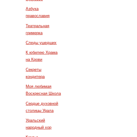
Азбука
православия
Театральная
гримерка
Следы ушедших
К юбилею Храма
на Крови
Секреты
кондитера
Моя любимая
Воскресная Школа
Сердце духовной
столицы Урала
Уральский
народный хор