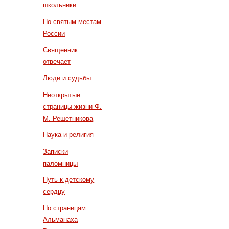
школьники
По святым местам
России
Священник
отвечает
Люди и судьбы
Неоткрытые
страницы жизни Ф.
М. Решетникова
Наука и религия
Записки
паломницы
Путь к детскому
сердцу
По страницам
Альманаха