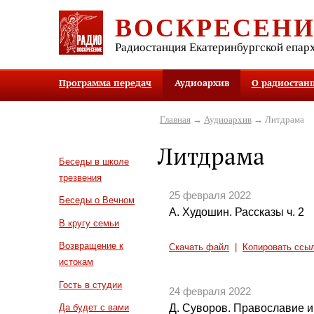
ВОСКРЕСЕН
Радиостанция Екатеринбургской епар
Программа передач
Аудиоархив
О радиостан
Главная
→
Аудиоархив
→ Литдрама
Литдрама
Беседы в школе
трезвения
25 февраля 2022
Беседы о Вечном
А. Худошин. Рассказы ч. 2
В кругу семьи
Возвращение к
Скачать файл
|
Копировать ссы
истокам
Гость в студии
24 февраля 2022
Д. Суворов. Православие и 
Да будет с вами