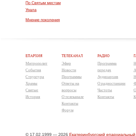
По Святым местам
Урала
Мнение поколения
ЕПАРХИЯ
ТЕЛЕКАНАЛ
РАДИО
Г
Митрополит
Эфир
Программа
Н
События
Новости
передач
А
Структура
Программы
Аудиоархив
Н
Храмы
Ответы на
О радиостанции
Ф
Святые
вопросы
Частоты
О
История
О телеканале
Контакты
К
Контакты
Форум
© 17.02.1999 — 2026
Екатеринбургский епархиальный