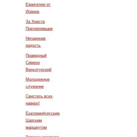
Евангелие от
Иоанна
За Христа
Претерпевшие
Нечаянная
радость
Праведный
Симеон
Верхотурский
Молодежное
служение
Свистать всех
наверх!
Екатеринбургским
Царским
маршрутом