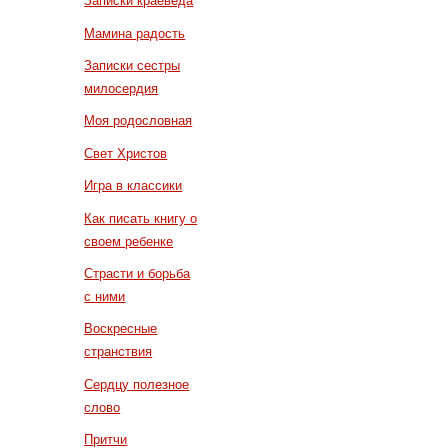
Записки краеведа
Мамина радость
Записки сестры
милосердия
Моя родословная
Свет Христов
Игра в классики
Как писать книгу о
своем ребенке
Страсти и борьба
с ними
Воскресные
странствия
Сердцу полезное
слово
Притчи