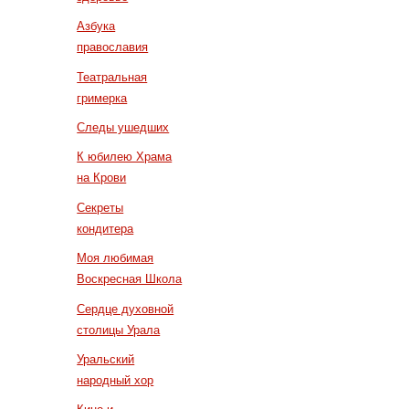
Азбука
православия
Театральная
гримерка
Следы ушедших
К юбилею Храма
на Крови
Секреты
кондитера
Моя любимая
Воскресная Школа
Сердце духовной
столицы Урала
Уральский
народный хор