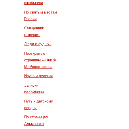
школьники
По святым местам
России
Священник
отвечает
Люди и судьбы
Неоткрытые
страницы жизни Ф.
М. Решетникова
Наука и религия
Записки
паломницы
Путь к детскому
сердцу
По страницам
Альманаха