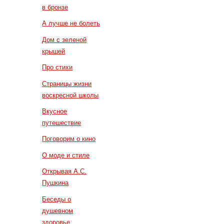
в бронзе
А лучше не болеть
Дом с зеленой
крышей
Про стихи
Страницы жизни
воскресной школы
Вкусное
путешествие
Поговорим о кино
О моде и стиле
Открывая А.С.
Пушкина
Беседы о
душевном
здоровье