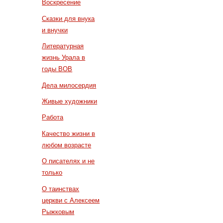
Воскресение
Сказки для внука
и внучки
Литературная
жизнь Урала в
годы ВОВ
Дела милосердия
Живые художники
Работа
Качество жизни в
любом возрасте
О писателях и не
только
О таинствах
церкви с Алексеем
Рыжковым