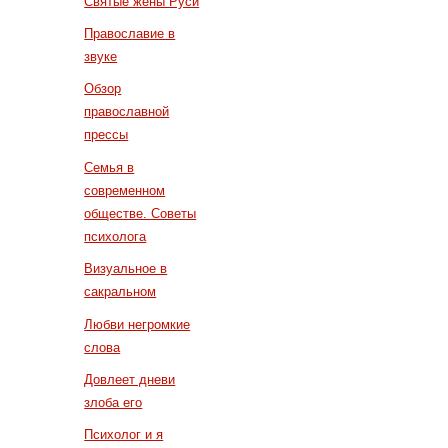
Святые жены Руси
Православие в
звуке
Обзор
православной
прессы
Семья в
современном
обществе. Советы
психолога
Визуальное в
сакральном
Любви негромкие
слова
Довлеет дневи
злоба его
Психолог и я