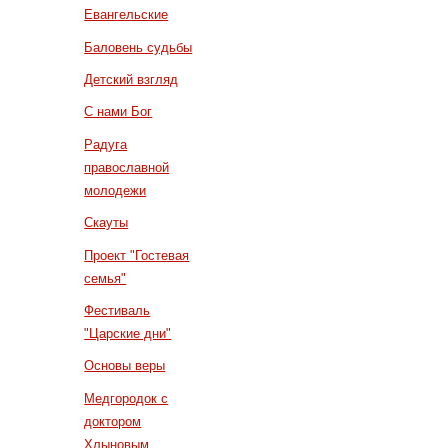
Евангельские
Баловень судьбы
Детский взгляд
С нами Бог
Радуга
православной
молодежи
Скауты
Проект "Гостевая
семья"
Фестиваль
"Царские дни"
Основы веры
Медгородок с
доктором
Хлыновым