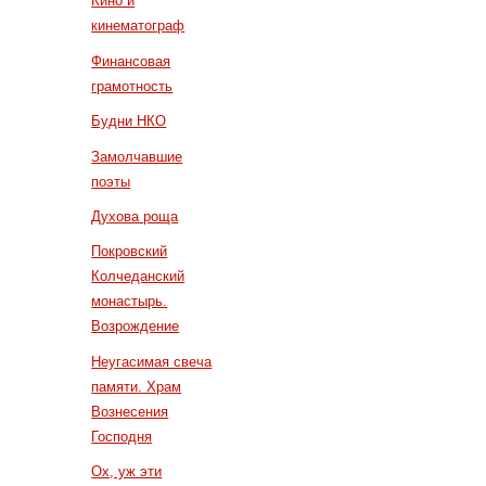
Кино и
кинематограф
Финансовая
грамотность
Будни НКО
Замолчавшие
поэты
Духова роща
Покровский
Колчеданский
монастырь.
Возрождение
Неугасимая свеча
памяти. Храм
Вознесения
Господня
Ох, уж эти