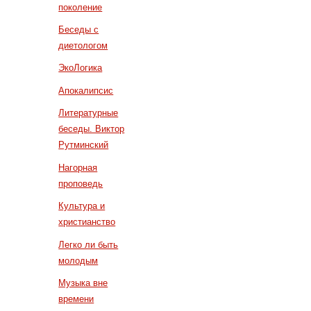
поколение
Беседы с
диетологом
ЭкоЛогика
Апокалипсис
Литературные
беседы. Виктор
Рутминский
Нагорная
проповедь
Культура и
христианство
Легко ли быть
молодым
Музыка вне
времени