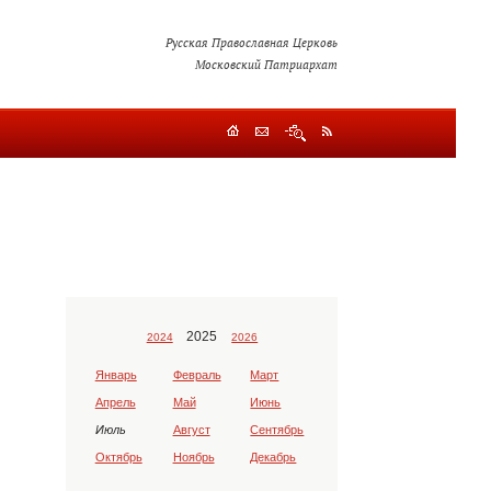
Русская Православная Церковь
Московский Патриархат
2025
2024
2026
Январь
Февраль
Март
Апрель
Май
Июнь
Июль
Август
Сентябрь
Октябрь
Ноябрь
Декабрь