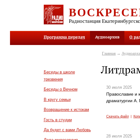
ВОСКРЕСЕ
Радиостанция Екатеринбургск
Программа передач
Аудиоархив
О ра
Главная
→
Аудиоарх
Литдра
Беседы в школе
трезвения
30 июля 2025
Беседы о Вечном
Православие и к
В кругу семьи
драматургии А. 
Возвращение к истокам
Скачать файл
|
Коп
Гость в студии
Да будет с вами Любовь
28 июля 2025
Дела милосердия