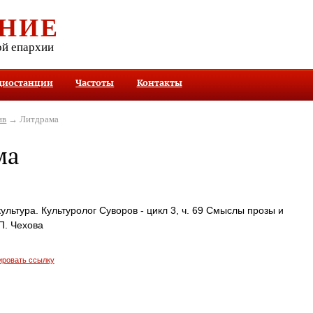
НИЕ
ой епархии
диостанции
Частоты
Контакты
ив
→ Литдрама
ма
ультура. Культуролог Суворов - цикл 3, ч. 69 Смыслы прозы и
П. Чехова
ировать ссылку