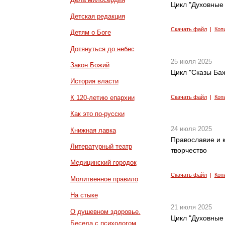
Цикл "Духовные 
Детская редакция
Скачать файл
|
Коп
Детям о Боге
Дотянуться до небес
25 июля 2025
Закон Божий
Цикл "Сказы Баж
История власти
К 120-летию епархии
Скачать файл
|
Коп
Как это по-русски
24 июля 2025
Книжная лавка
Православие и к
Литературный театр
творчество
Медицинский городок
Скачать файл
|
Коп
Молитвенное правило
На стыке
21 июля 2025
О душевном здоровье.
Цикл "Духовные 
Беседа с психологом