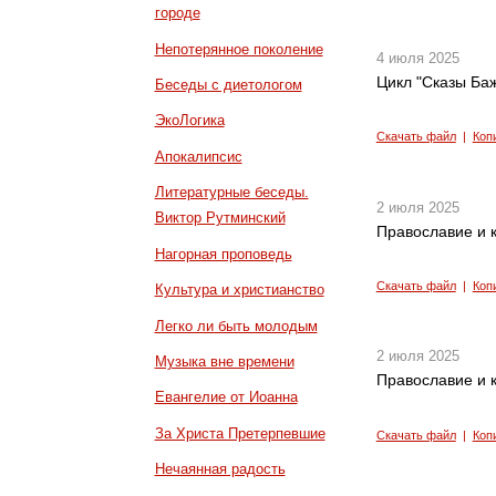
городе
Непотерянное поколение
4 июля 2025
Цикл "Сказы Баж
Беседы с диетологом
ЭкоЛогика
Скачать файл
|
Коп
Апокалипсис
Литературные беседы.
2 июля 2025
Виктор Рутминский
Православие и к
Нагорная проповедь
Скачать файл
|
Коп
Культура и христианство
Легко ли быть молодым
2 июля 2025
Музыка вне времени
Православие и к
Евангелие от Иоанна
За Христа Претерпевшие
Скачать файл
|
Коп
Нечаянная радость