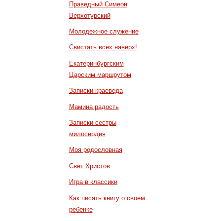
Праведный Симеон
Верхотурский
Молодежное служение
Свистать всех наверх!
Екатеринбургским
Царским маршрутом
Записки краеведа
Мамина радость
Записки сестры
милосердия
Моя родословная
Свет Христов
Игра в классики
Как писать книгу о своем
ребенке