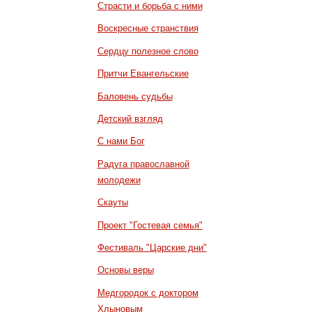
Страсти и борьба с ними
Воскресные странствия
Сердцу полезное слово
Притчи Евангельские
Баловень судьбы
Детский взгляд
С нами Бог
Радуга православной
молодежи
Скауты
Проект "Гостевая семья"
Фестиваль "Царские дни"
Основы веры
Медгородок с доктором
Хлыновым