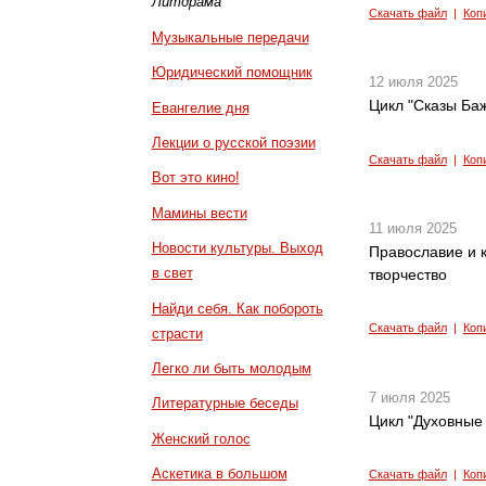
Литдрама
Скачать файл
|
Коп
Музыкальные передачи
Юридический помощник
12 июля 2025
Цикл "Сказы Баж
Евангелие дня
Лекции о русской поэзии
Скачать файл
|
Коп
Вот это кино!
Мамины вести
11 июля 2025
Новости культуры. Выход
Православие и к
в свет
творчество
Найди себя. Как побороть
Скачать файл
|
Коп
страсти
Легко ли быть молодым
7 июля 2025
Литературные беседы
Цикл "Духовные 
Женский голос
Аскетика в большом
Скачать файл
|
Коп