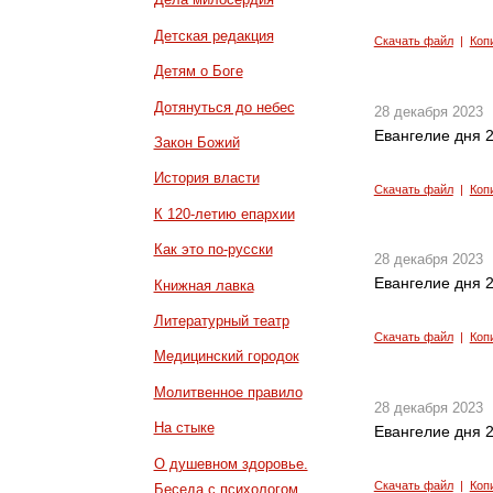
Детская редакция
Скачать файл
|
Коп
Детям о Боге
Дотянуться до небес
28 декабря 2023
Евангелие дня 2
Закон Божий
История власти
Скачать файл
|
Коп
К 120-летию епархии
Как это по-русски
28 декабря 2023
Евангелие дня 2
Книжная лавка
Литературный театр
Скачать файл
|
Коп
Медицинский городок
Молитвенное правило
28 декабря 2023
На стыке
Евангелие дня 2
О душевном здоровье.
Скачать файл
|
Коп
Беседа с психологом