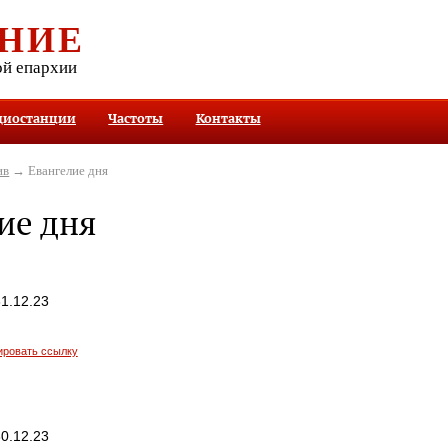
НИЕ
ой епархии
диостанции
Частоты
Контакты
ив
→ Евангелие дня
ие дня
1.12.23
ировать ссылку
0.12.23