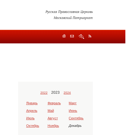
Русская Православная Церковь
Московский Патриархат
2023
2022
2024
Январь
Февраль
Март
Апрель
Май
Июнь
Июль
Август
Сентябрь
Октябрь
Ноябрь
Декабрь