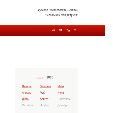
Русская Православная Церковь
Московский Патриархат
2026
2025
Январь
Февраль
Март
Апрель
Май
Июнь
Июль
Август
Сентябрь
Октябрь
Ноябрь
Декабрь