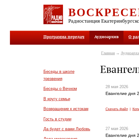
ВОСКРЕСЕ
Радиостанция Екатеринбургск
Программа передач
Аудиоархив
О ра
Главная
→
Аудиоарх
Евангел
Беседы в школе
трезвения
28 мая 2026
Беседы о Вечном
Евангелие дня 2
В кругу семьи
Возвращение к истокам
Скачать файл
|
Коп
Гость в студии
27 мая 2026
Да будет с вами Любовь
Евангелие дня 2
Дела милосердия