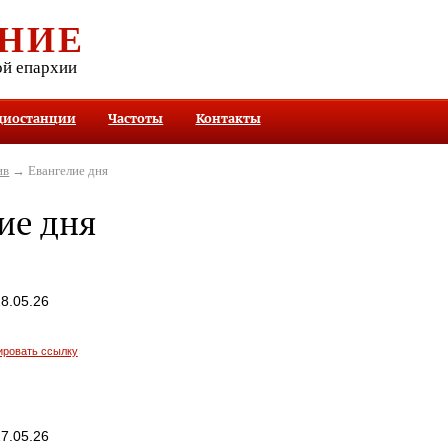
НИЕ
ой епархии
диостанции
Частоты
Контакты
ив
→ Евангелие дня
ие дня
8.05.26
ировать ссылку
7.05.26