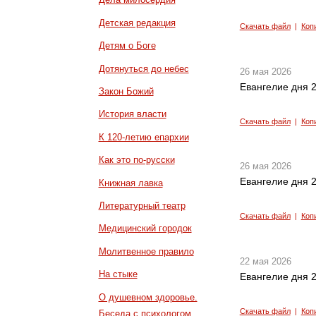
Детская редакция
Скачать файл
|
Коп
Детям о Боге
Дотянуться до небес
26 мая 2026
Евангелие дня 2
Закон Божий
История власти
Скачать файл
|
Коп
К 120-летию епархии
Как это по-русски
26 мая 2026
Евангелие дня 2
Книжная лавка
Литературный театр
Скачать файл
|
Коп
Медицинский городок
Молитвенное правило
22 мая 2026
На стыке
Евангелие дня 2
О душевном здоровье.
Скачать файл
|
Коп
Беседа с психологом