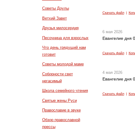
Советы Доулы
Скачать файл
|
Коп
Ветхий Завет
Друзья милосердия
6 мая 2026
Песочница для взрослых
Евангелие дня 0
Что день грядущий нам
Скачать файл
|
Коп
готовит
Советы молодой маме
4 мая 2026
Соборности свет
Евангелие дня 0
негасимый
Школа семейного чтения
Скачать файл
|
Коп
Святые жены Руси
Православие в звуке
Обзор православной
прессы