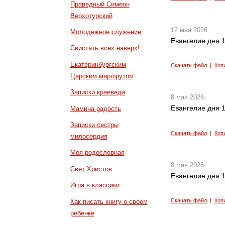
Праведный Симеон
Верхотурский
12 мая 2026
Молодежное служение
Евангелие дня 1
Свистать всех наверх!
Екатеринбургским
Скачать файл
|
Коп
Царским маршрутом
Записки краеведа
8 мая 2026
Евангелие дня 1
Мамина радость
Записки сестры
Скачать файл
|
Коп
милосердия
Моя родословная
8 мая 2026
Свет Христов
Евангелие дня 1
Игра в классики
Скачать файл
|
Коп
Как писать книгу о своем
ребенке