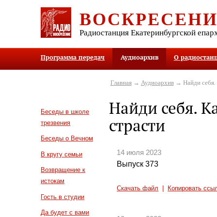
ВОСКРЕСЕН
Радиостанция Екатеринбургской епар
Программа передач
Аудиоархив
О радиостан
Главная
→
Аудиоархив
→ Найди себя. 
Найди себя. К
Беседы в школе
страсти
трезвения
Беседы о Вечном
14 июля 2023
В кругу семьи
Выпуск 373
Возвращение к
истокам
Скачать файл
|
Копировать ссы
Гость в студии
Да будет с вами