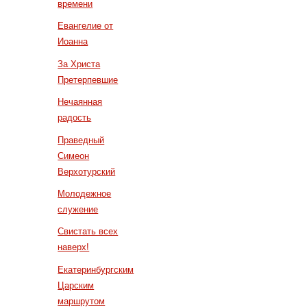
времени
Евангелие от
Иоанна
За Христа
Претерпевшие
Нечаянная
радость
Праведный
Симеон
Верхотурский
Молодежное
служение
Свистать всех
наверх!
Екатеринбургским
Царским
маршрутом