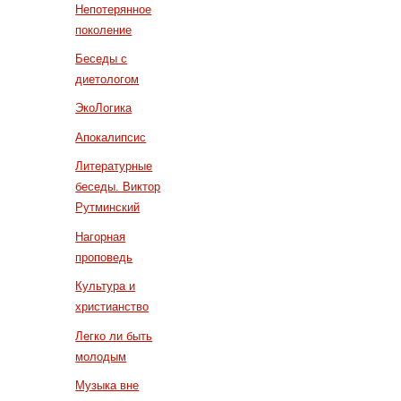
Непотерянное
поколение
Беседы с
диетологом
ЭкоЛогика
Апокалипсис
Литературные
беседы. Виктор
Рутминский
Нагорная
проповедь
Культура и
христианство
Легко ли быть
молодым
Музыка вне