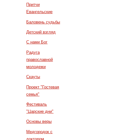
Притчи
Евангельские
Баловень судьбы
Детский взгляд
С нами Бог
Радуга
православной
молодежи
Скауты
Проект "Гостевая
семья"
Фестиваль
"Царские дни"
Основы веры
Медгородок с
доктором