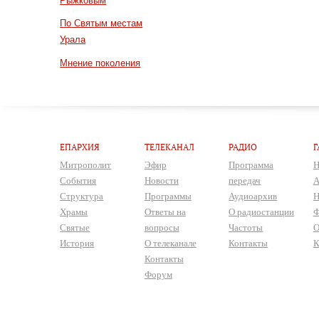
Рыжковым
По Святым местам
Урала
Мнение поколения
ЕПАРХИЯ
ТЕЛЕКАНАЛ
РАДИО
Г
Митрополит
Эфир
Программа
Н
События
Новости
передач
А
Структура
Программы
Аудиоархив
Н
Храмы
Ответы на
О радиостанции
Ф
Святые
вопросы
Частоты
О
История
О телеканале
Контакты
К
Контакты
Форум