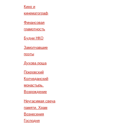
Кино и
кинематограф
Финансовая
грамотность
Будни НКО
Замолчавшие
поэты
Духова роща
Покровский
Колчеданский
монастырь.
Возрождение
Неугасимая свеча
памяти. Храм
Вознесения
Господня