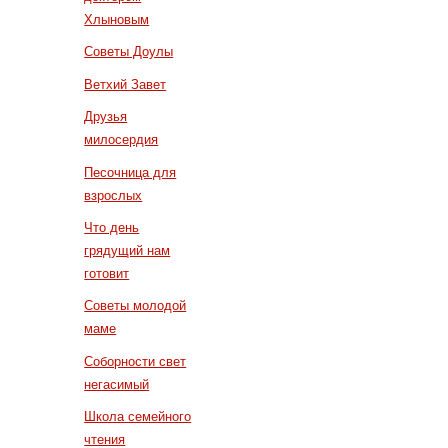
Хлыновым
Советы Доулы
Ветхий Завет
Друзья
милосердия
Песочница для
взрослых
Что день
грядущий нам
готовит
Советы молодой
маме
Соборности свет
негасимый
Школа семейного
чтения