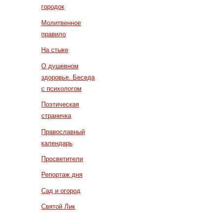
городок
Молитвенное
правило
На стыке
О душевном
здоровье. Беседа
с психологом
Поэтическая
страничка
Православный
календарь
Просветители
Репортаж дня
Сад и огород
Святой Лик