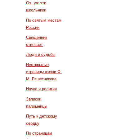
Ох, уж эти
школьники
По святым местам
России
Священник
отвечает
Люди и судьбы
Неоткрытые
страницы жизни Ф.
М. Решетникова
Наука и религия
Записки
паломницы
Путь к детскому
сердцу
По страницам