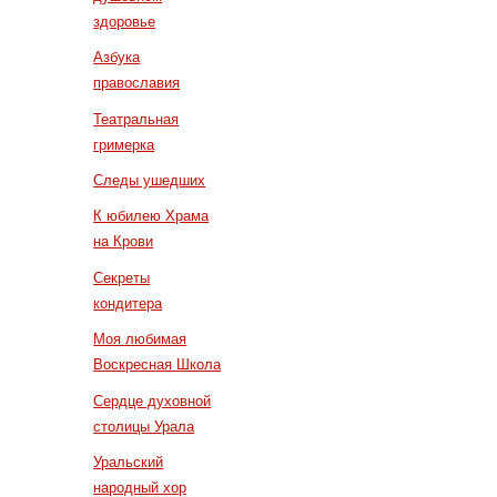
здоровье
Азбука
православия
Театральная
гримерка
Следы ушедших
К юбилею Храма
на Крови
Секреты
кондитера
Моя любимая
Воскресная Школа
Сердце духовной
столицы Урала
Уральский
народный хор