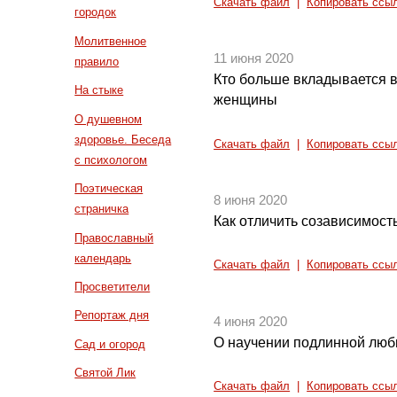
Скачать файл
|
Копировать ссы
городок
Молитвенное
11 июня 2020
правило
Кто больше вкладывается 
На стыке
женщины
О душевном
здоровье. Беседа
Скачать файл
|
Копировать ссы
с психологом
Поэтическая
8 июня 2020
страничка
Как отличить созависимост
Православный
календарь
Скачать файл
|
Копировать ссы
Просветители
Репортаж дня
4 июня 2020
О научении подлинной люб
Сад и огород
Святой Лик
Скачать файл
|
Копировать ссы