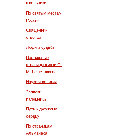
школьники
По святым местам
России
Священник
отвечает
Люди и судьбы
Неоткрытые
страницы жизни Ф.
М. Решетникова
Наука и религия
Записки
паломницы
Путь к детскому
сердцу
По страницам
Альманаха