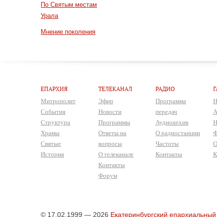
По Святым местам
Урала
Мнение поколения
ЕПАРХИЯ
ТЕЛЕКАНАЛ
РАДИО
Г
Митрополит
Эфир
Программа
Н
События
Новости
передач
А
Структура
Программы
Аудиоархив
Н
Храмы
Ответы на
О радиостанции
Ф
Святые
вопросы
Частоты
О
История
О телеканале
Контакты
К
Контакты
Форум
© 17.02.1999 — 2026
Екатеринбургский епархиальный