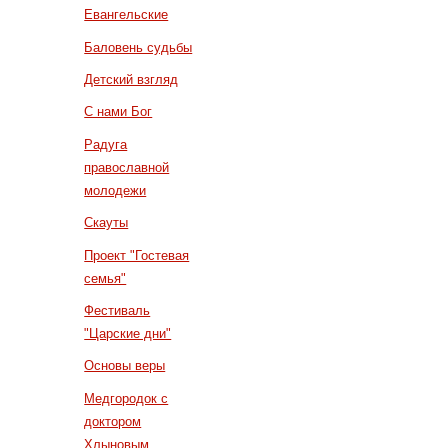
Евангельские
Баловень судьбы
Детский взгляд
С нами Бог
Радуга
православной
молодежи
Скауты
Проект "Гостевая
семья"
Фестиваль
"Царские дни"
Основы веры
Медгородок с
доктором
Хлыновым