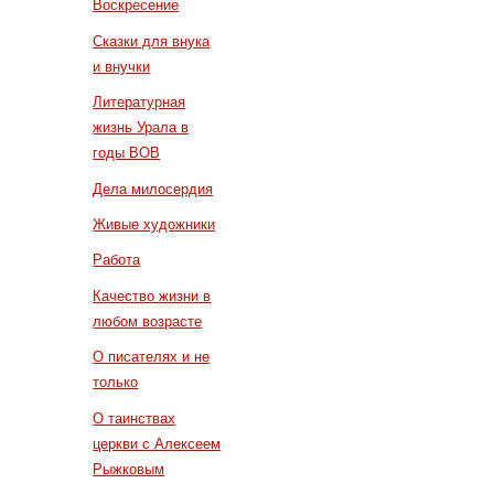
Воскресение
Сказки для внука
и внучки
Литературная
жизнь Урала в
годы ВОВ
Дела милосердия
Живые художники
Работа
Качество жизни в
любом возрасте
О писателях и не
только
О таинствах
церкви с Алексеем
Рыжковым