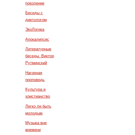
поколение
Беседы с
диетологом
ЭкоЛогика
Апокалипсис
Литературные
беседы. Виктор
Рутминский
Нагорная
проповедь
Культура и
христианство
Легко ли быть
молодым
Музыка вне
времени