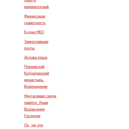
Кино и
кинематограф
Финансовая
грамотность
Будни НКО
Замолчавшие
поэты
Духова роща
Покровский
Колчеданский
монастырь.
Возрождение
Неугасимая свеча
памяти. Храм
Вознесения
Господня
Ох, уж эти