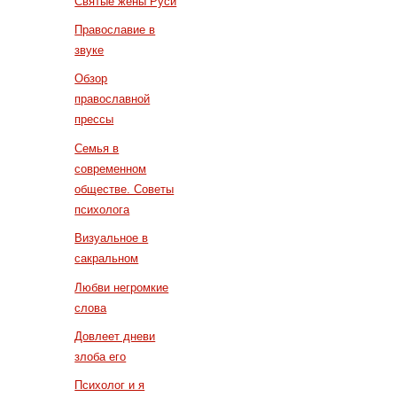
Святые жены Руси
Православие в
звуке
Обзор
православной
прессы
Семья в
современном
обществе. Советы
психолога
Визуальное в
сакральном
Любви негромкие
слова
Довлеет дневи
злоба его
Психолог и я