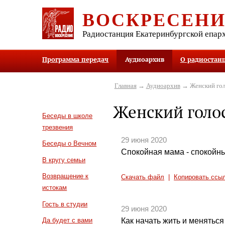
ВОСКРЕСЕН
Радиостанция Екатеринбургской епар
Программа передач
Аудиоархив
О радиостан
Главная
→
Аудиоархив
→ Женский гол
Женский голо
Беседы в школе
трезвения
29 июня 2020
Беседы о Вечном
Спокойная мама - спокойн
В кругу семьи
Возвращение к
Скачать файл
|
Копировать ссы
истокам
Гость в студии
29 июня 2020
Как начать жить и меняться
Да будет с вами