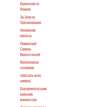
Евангелие от
Иоанна
За Христа
Претерпевшие
Нечаянная
радость
Праведный
Симеон
Верхотурский
Молодежное
служение
Свистать всех
наверх!
Екатеринбургским
Царским
маршрутом