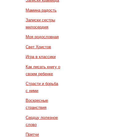
Записки краеведа
Мамина радость
Записки сестры
милосердия
Моя родословная
Свет Христов
Игра в классики
Как писать книгу о
своем ребенке
Страсти и борьба
с ними
Воскресные
странствия
Сердцу полезное
слово
Притчи