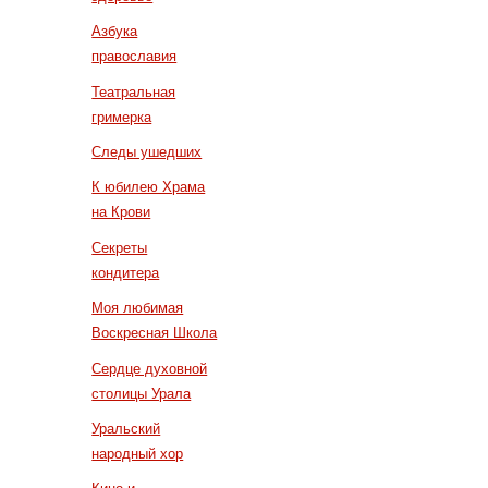
Азбука
православия
Театральная
гримерка
Следы ушедших
К юбилею Храма
на Крови
Секреты
кондитера
Моя любимая
Воскресная Школа
Сердце духовной
столицы Урала
Уральский
народный хор