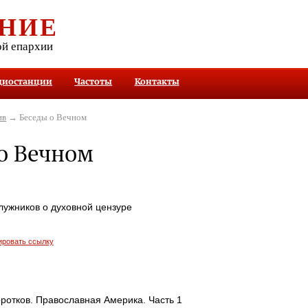
НИЕ
ой епархии
диостанции
Частоты
Контакты
ив
→ Беседы о Вечном
о Вечном
лужников о духовной цензуре
ировать ссылку
ротков. Православная Америка. Часть 1