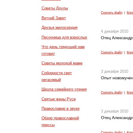
Советы Доулы
Скачать файл
|
Коп
Ветхий Завет
Друзья милосердия
4 декабря 2010
Песочница для взрослых
Отец Александр
Что день грядущий нам
Скачать файл
|
Коп
готовит
Советы молодой маме
3 декабря 2010
Соборности свет
Опыт новомучен
негасимый
Школа семейного чтения
Скачать файл
|
Коп
Святые жены Руси
Православие в звуке
3 декабря 2010
Отец Александр
Обзор православной
прессы
Скачать файл
|
Коп