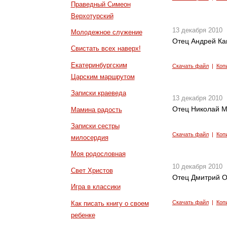
Праведный Симеон
Верхотурский
13 декабря 2010
Молодежное служение
Отец Андрей Кан
Свистать всех наверх!
Екатеринбургским
Скачать файл
|
Коп
Царским маршрутом
Записки краеведа
13 декабря 2010
Отец Николай М
Мамина радость
Записки сестры
Скачать файл
|
Коп
милосердия
Моя родословная
10 декабря 2010
Свет Христов
Отец Дмитрий О
Игра в классики
Скачать файл
|
Коп
Как писать книгу о своем
ребенке