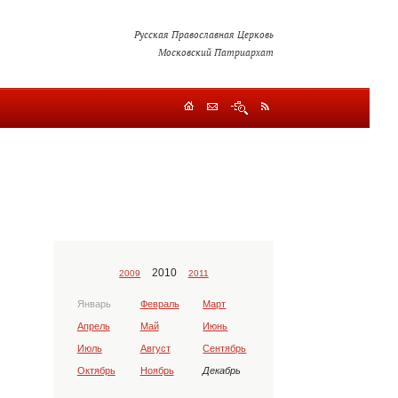
Русская Православная Церковь
Московский Патриархат
2010
2009
2011
Январь
Февраль
Март
Апрель
Май
Июнь
Июль
Август
Сентябрь
Октябрь
Ноябрь
Декабрь