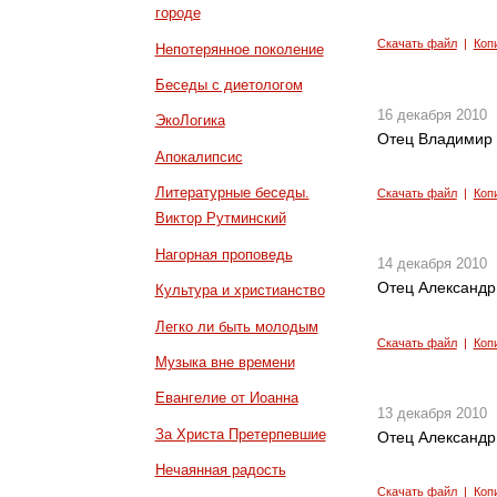
городе
Скачать файл
|
Коп
Непотерянное поколение
Беседы с диетологом
16 декабря 2010
ЭкоЛогика
Отец Владимир 
Апокалипсис
Литературные беседы.
Скачать файл
|
Коп
Виктор Рутминский
Нагорная проповедь
14 декабря 2010
Отец Александр
Культура и христианство
Легко ли быть молодым
Скачать файл
|
Коп
Музыка вне времени
Евангелие от Иоанна
13 декабря 2010
За Христа Претерпевшие
Отец Александр
Нечаянная радость
Скачать файл
|
Коп