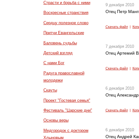
Страсти и борьба с ними
9 декабря 2010
Отец Петр Манг
Воскресные странствия
Сердцу полезное слово
Скачать файл
|
Коп
Притчи Евангельские
Баловень судьбы
7 декабря 2010
Детский взгляд
Отец Артемий В
С нами Бог
Скачать файл
|
Коп
Радуга православной
молодежи
6 декабря 2010
Скауты
Отец Александр
Проект "Гостевая семья"
Фестиваль "Царские дни"
Скачать файл
|
Коп
Основы веры
6 декабря 2010
Медгородок с доктором
Отец Андрей Ка
Хлыновым