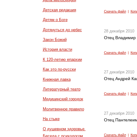
Детская редакция
Скачать файл
|
Коп
Детям о Боге
Дотянуться до небес
28 декабря 2010
Отец Владимир 
Закон Божий
История власти
Скачать файл
|
Коп
К 120-летию епархии
Как это по-русски
27 декабря 2010
Отец Андрей Кан
Книжная лавка
Литературный театр
Скачать файл
|
Коп
Медицинский городок
Молитвенное правило
27 декабря 2010
На стыке
Отец Пантелеим
О душевном здоровье.
Скачать файл
|
Коп
Беседа с психологом