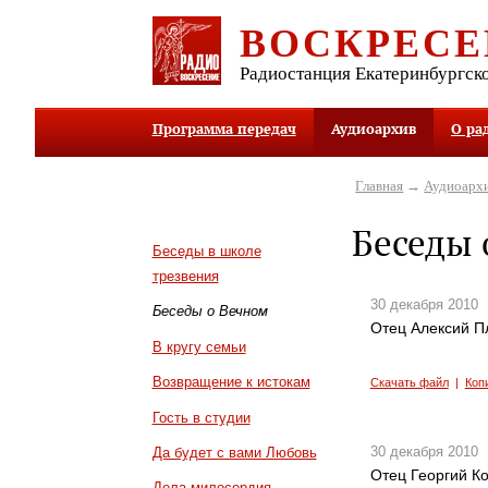
ВОСКРЕСЕ
Радиостанция Екатеринбургск
Программа передач
Аудиоархив
О ра
Главная
→
Аудиоарх
Беседы 
Беседы в школе
трезвения
30 декабря 2010
Беседы о Вечном
Отец Алексий П
В кругу семьи
Возвращение к истокам
Скачать файл
|
Коп
Гость в студии
30 декабря 2010
Да будет с вами Любовь
Отец Георгий Ко
Дела милосердия