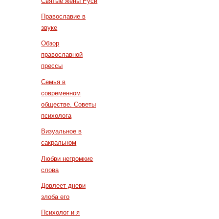
Святые жены Руси
Православие в
звуке
Обзор
православной
прессы
Семья в
современном
обществе. Советы
психолога
Визуальное в
сакральном
Любви негромкие
слова
Довлеет дневи
злоба его
Психолог и я