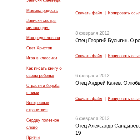
Записки краеведа
Мамина радость
Скачать файл
|
Копировать ссы
Записки сестры
милосердия
8 февраля 2012
Моя родословная
Отец Георгий Бусыгин. О ро
Свет Христов
Скачать файл
|
Копировать ссы
Игра в классики
Как писать книгу о
своем ребенке
6 февраля 2012
Отец Андрей Канев. О любв
Страсти и борьба
с ними
Скачать файл
|
Копировать ссы
Воскресные
странствия
6 февраля 2012
Сердцу полезное
Отец Александр Сандырев.
слово
19
Притчи