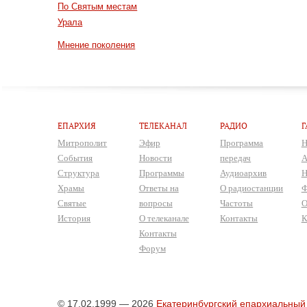
По Святым местам
Урала
Мнение поколения
ЕПАРХИЯ
ТЕЛЕКАНАЛ
РАДИО
Г
Митрополит
Эфир
Программа
Н
События
Новости
передач
А
Структура
Программы
Аудиоархив
Н
Храмы
Ответы на
О радиостанции
Ф
Святые
вопросы
Частоты
О
История
О телеканале
Контакты
К
Контакты
Форум
© 17.02.1999 — 2026
Екатеринбургский епархиальный