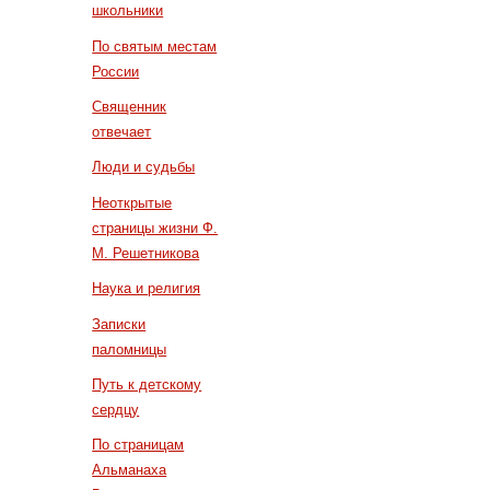
школьники
По святым местам
России
Священник
отвечает
Люди и судьбы
Неоткрытые
страницы жизни Ф.
М. Решетникова
Наука и религия
Записки
паломницы
Путь к детскому
сердцу
По страницам
Альманаха