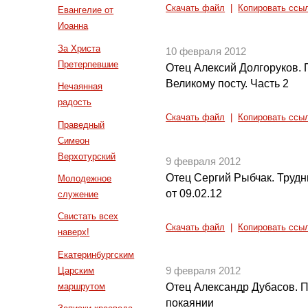
Скачать файл
|
Копировать ссы
Евангелие от
Иоанна
За Христа
10 февраля 2012
Претерпевшие
Отец Алексий Долгоруков. 
Великому посту. Часть 2
Нечаянная
радость
Скачать файл
|
Копировать ссы
Праведный
Симеон
Верхотурский
9 февраля 2012
Отец Сергий Рыбчак. Труд
Молодежное
от 09.02.12
служение
Свистать всех
Скачать файл
|
Копировать ссы
наверх!
Екатеринбургским
Царским
9 февраля 2012
маршрутом
Отец Александр Дубасов. П
покаянии