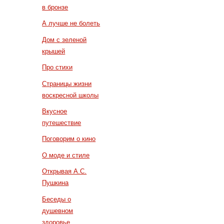
в бронзе
А лучше не болеть
Дом с зеленой
крышей
Про стихи
Страницы жизни
воскресной школы
Вкусное
путешествие
Поговорим о кино
О моде и стиле
Открывая А.С.
Пушкина
Беседы о
душевном
здоровье