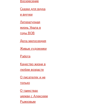
Воскресение
Сказки для внука
и внучки
Литературная
жизнь Урала в
годы ВОВ
Дела милосердия
Живые художники
Работа
Качество жизни в
любом возрасте
О писателях и не
только
О таинствах
церкви с Алексеем
Рыжковым