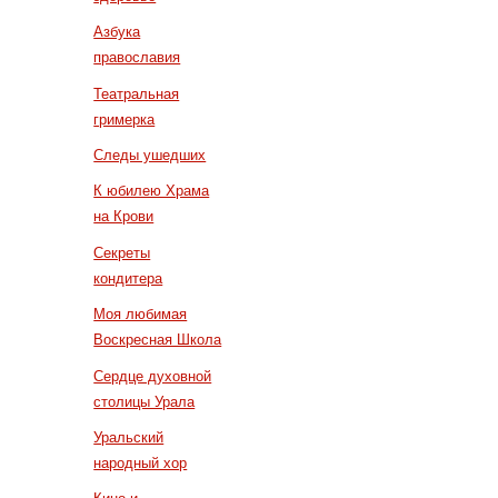
Азбука
православия
Театральная
гримерка
Следы ушедших
К юбилею Храма
на Крови
Секреты
кондитера
Моя любимая
Воскресная Школа
Сердце духовной
столицы Урала
Уральский
народный хор