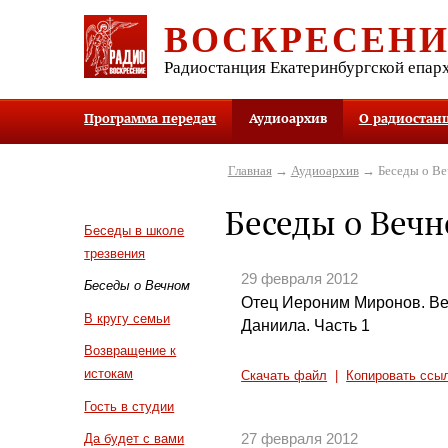
ВОСКРЕСЕН
Радиостанция Екатеринбургской епар
Программа передач
Аудиоархив
О радиостан
Главная
→
Аудиоархив
→ Беседы о В
Беседы о Веч
Беседы в школе
трезвения
29 февраля 2012
Беседы о Вечном
Отец Иероним Миронов. Вет
В кругу семьи
Даниила. Часть 1
Возвращение к
истокам
Скачать файл
|
Копировать ссы
Гость в студии
27 февраля 2012
Да будет с вами