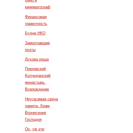
Кино и
кинематограф
Финансовая
грамотность
Будни НКО
Замолчавшие
поэты
Духова роща
Покровский
Колчеданский
монастырь.
Возрождение
Неугасимая свеча
памяти. Храм
Вознесения
Господня
Ох, уж эти