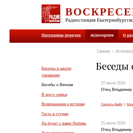
ВОСКРЕСЕ
Радиостанция Екатеринбургск
Программа передач
Аудиоархив
О ра
Главная
→
Аудиоарх
Беседы 
Беседы в школе
трезвения
27 июля 2020
Беседы о Вечном
Отец Владимир 
В кругу семьи
Возвращение к истокам
Скачать файл
|
Коп
Гость в студии
21 июля 2020
Да будет с вами Любовь
Отец Владимир У
Дела милосердия