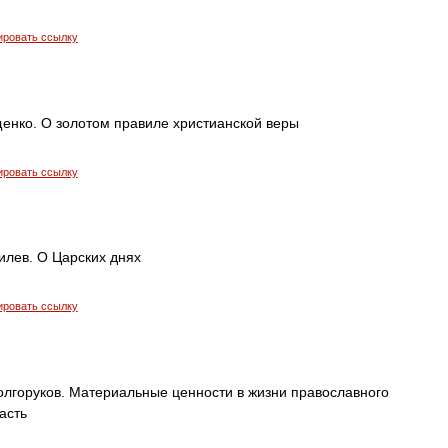
ировать ссылку
енко. О золотом правиле христианской веры
ировать ссылку
илев. О Царских днях
ировать ссылку
олгоруков. Материальные ценности в жизни православного
асть