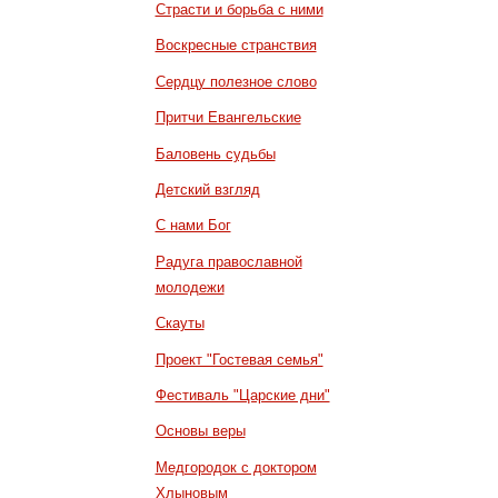
Страсти и борьба с ними
Воскресные странствия
Сердцу полезное слово
Притчи Евангельские
Баловень судьбы
Детский взгляд
С нами Бог
Радуга православной
молодежи
Скауты
Проект "Гостевая семья"
Фестиваль "Царские дни"
Основы веры
Медгородок с доктором
Хлыновым