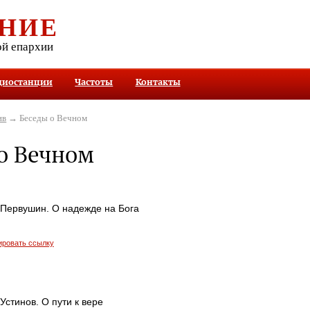
НИЕ
ой епархии
диостанции
Частоты
Контакты
ив
→ Беседы о Вечном
о Вечном
Первушин. О надежде на Бога
ировать ссылку
стинов. О пути к вере