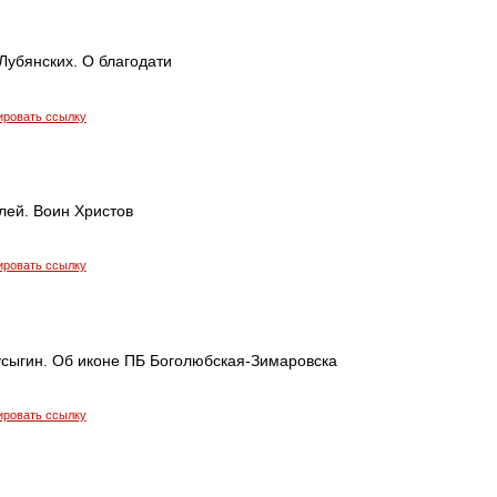
Лубянских. О благодати
ировать ссылку
лей. Воин Христов
ировать ссылку
усыгин. Об иконе ПБ Боголюбская-Зимаровска
ировать ссылку