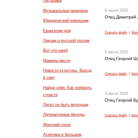
Литдрама
6 июля 2020
Музыкальные передачи
Отец Димитрий 
Юридический помощник
Евангелие дня
Скачать файл
|
Коп
Лекции о русской поэзии
Вот это кино!
6 июля 2020
Отец Георгий Ш
Мамины вести
Новости культуры. Выход
Скачать файл
|
Коп
в свет
Найди себя. Как побороть
3 июля 2020
страсти
Отец Георгий Б
Легко ли быть молодым
Литературные беседы
Скачать файл
|
Коп
Женский голос
Аскетика в большом