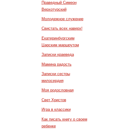
Праведный Симеон
Верхотурский
Молодежное служение
Свистать всех наверх!
Екатеринбургским
Царским маршрутом
Записки краеведа
Мамина радость
Записки сестры
милосердия
Моя родословная
Свет Христов
Игра в классики
Как писать книгу о своем
ребенке