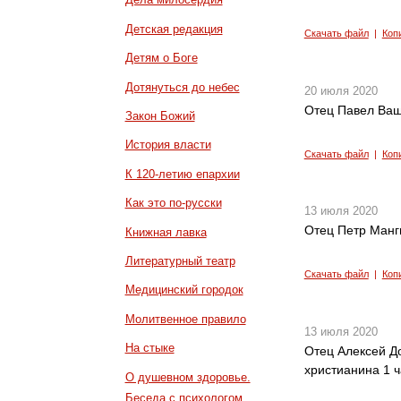
Детская редакция
Скачать файл
|
Коп
Детям о Боге
Дотянуться до небес
20 июля 2020
Отец Павел Ващ
Закон Божий
История власти
Скачать файл
|
Коп
К 120-летию епархии
Как это по-русски
13 июля 2020
Отец Петр Манг
Книжная лавка
Литературный театр
Скачать файл
|
Коп
Медицинский городок
Молитвенное правило
13 июля 2020
На стыке
Отец Алексей Д
христианина 1 ч
О душевном здоровье.
Беседа с психологом