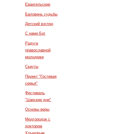
Евангельские
Баловень судьбы
Детский взгляд
С нами Бог
Радуга
православной
молодежи
Скауты
Проект "Гостевая
семья"
Фестиваль
"Царские дни"
Основы веры
Медгородок с
доктором
Хлыновым