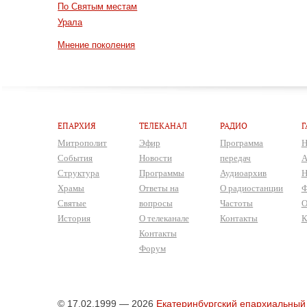
По Святым местам
Урала
Мнение поколения
ЕПАРХИЯ
ТЕЛЕКАНАЛ
РАДИО
Г
Митрополит
Эфир
Программа
Н
События
Новости
передач
А
Структура
Программы
Аудиоархив
Н
Храмы
Ответы на
О радиостанции
Ф
Святые
вопросы
Частоты
О
История
О телеканале
Контакты
К
Контакты
Форум
© 17.02.1999 — 2026
Екатеринбургский епархиальный