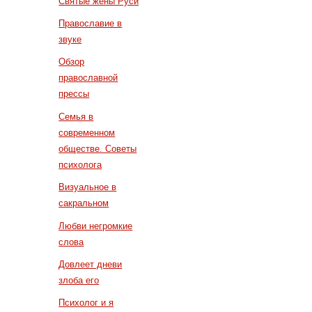
Святые жены Руси
Православие в
звуке
Обзор
православной
прессы
Семья в
современном
обществе. Советы
психолога
Визуальное в
сакральном
Любви негромкие
слова
Довлеет дневи
злоба его
Психолог и я