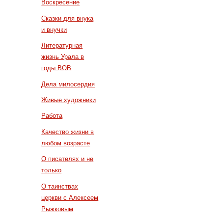
Воскресение
Сказки для внука
и внучки
Литературная
жизнь Урала в
годы ВОВ
Дела милосердия
Живые художники
Работа
Качество жизни в
любом возрасте
О писателях и не
только
О таинствах
церкви с Алексеем
Рыжковым