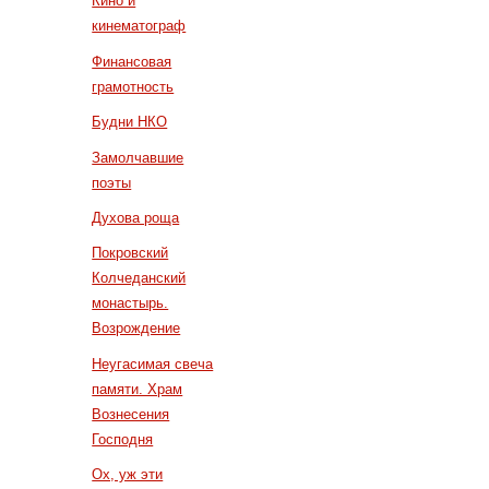
Кино и
кинематограф
Финансовая
грамотность
Будни НКО
Замолчавшие
поэты
Духова роща
Покровский
Колчеданский
монастырь.
Возрождение
Неугасимая свеча
памяти. Храм
Вознесения
Господня
Ох, уж эти