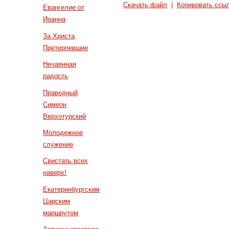
Скачать файл
|
Копировать ссы
Евангелие от
Иоанна
За Христа
Претерпевшие
Нечаянная
радость
Праведный
Симеон
Верхотурский
Молодежное
служение
Свистать всех
наверх!
Екатеринбургским
Царским
маршрутом