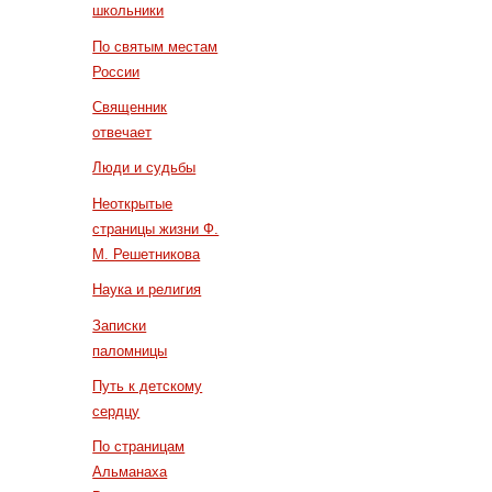
школьники
По святым местам
России
Священник
отвечает
Люди и судьбы
Неоткрытые
страницы жизни Ф.
М. Решетникова
Наука и религия
Записки
паломницы
Путь к детскому
сердцу
По страницам
Альманаха