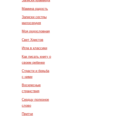
Записки краеведа
Мамина радость
Записки сестры
милосердия
Моя родословная
Свет Христов
Игра в классики
Как писать книгу о
своем ребенке
Страсти и борьба
с ними
Воскресные
странствия
Сердцу полезное
слово
Притчи