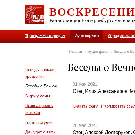
ВОСКРЕСЕН
Радиостанция Екатеринбургской епар
Программа передач
Аудиоархив
О радиостан
Главная
→
Аудиоархив
→ Беседы о В
Беседы о Веч
Беседы в школе
трезвения
31 мая 2021
Беседы о Вечном
Отец Илия Александров. М
В кругу семьи
Возвращение к
Скачать файл
|
Копировать ссы
истокам
Гость в студии
28 мая 2021
Отец Алексей Долгоруков. 
Да будет с вами