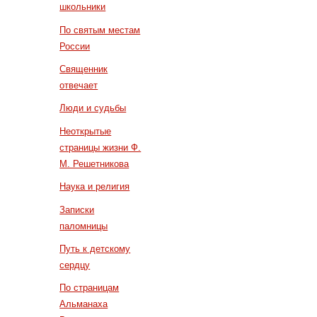
школьники
По святым местам
России
Священник
отвечает
Люди и судьбы
Неоткрытые
страницы жизни Ф.
М. Решетникова
Наука и религия
Записки
паломницы
Путь к детскому
сердцу
По страницам
Альманаха