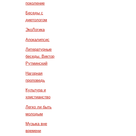
поколение
Беседы с
диетологом
ЭкоЛогика
Апокалипсис
Литературные
беседы. Виктор
Рутминский
Нагорная
проповедь
Культура и
христианство
Легко ли быть
молодым
Музыка вне
времени