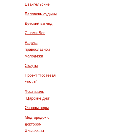
Евангельские
Баловень судьбы
Детский взгляд
С нами Бог
Радуга
православной
молодежи
Скауты
Проект "Гостевая
семья"
Фестиваль
"Царские дни"
Основы веры
Медгородок с
доктором
Хлыновым