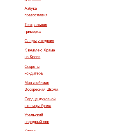
Азбука
православия
Театральная
гримерка
Следы ушедших
К юбилею Храма
на Крови
Секреты
кондитера
Моя любимая
Воскресная Школа
Сердце духовной
столицы Урала
Уральский
народный хор