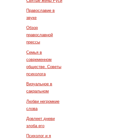
Святые жены Руси
Православие в
звуке
Обзор
православной
прессы
Семья в
современном
обществе. Советы
психолога
Визуальное в
сакральном
Любви негромкие
слова
Довлеет дневи
злоба его
Психолог и я