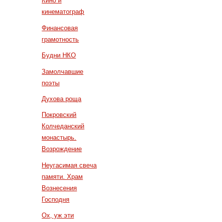
Кино и
кинематограф
Финансовая
грамотность
Будни НКО
Замолчавшие
поэты
Духова роща
Покровский
Колчеданский
монастырь.
Возрождение
Неугасимая свеча
памяти. Храм
Вознесения
Господня
Ох, уж эти