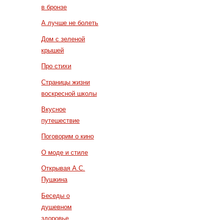
в бронзе
А лучше не болеть
Дом с зеленой
крышей
Про стихи
Страницы жизни
воскресной школы
Вкусное
путешествие
Поговорим о кино
О моде и стиле
Открывая А.С.
Пушкина
Беседы о
душевном
здоровье