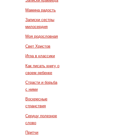
Записки краеведа
Мамина радость
Записки сестры
милосердия
Моя родословная
Свет Христов
Игра в классики
Как писать книгу о
своем ребенке
Страсти и борьба
с ними
Воскресные
странствия
Сердцу полезное
слово
Притчи