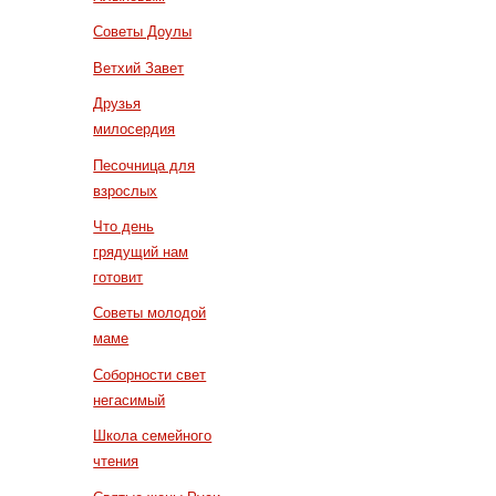
Советы Доулы
Ветхий Завет
Друзья
милосердия
Песочница для
взрослых
Что день
грядущий нам
готовит
Советы молодой
маме
Соборности свет
негасимый
Школа семейного
чтения