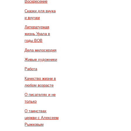
Воскресение
Сказки для внука
и внучки
Литературная
жизнь Урала в
годы ВОВ
Дела милосердия
Живые художники
Работа
Качество жизни в
любом возрасте
О писателях и не
только
О таинствах
церкви с Алексеем
Рыжковым