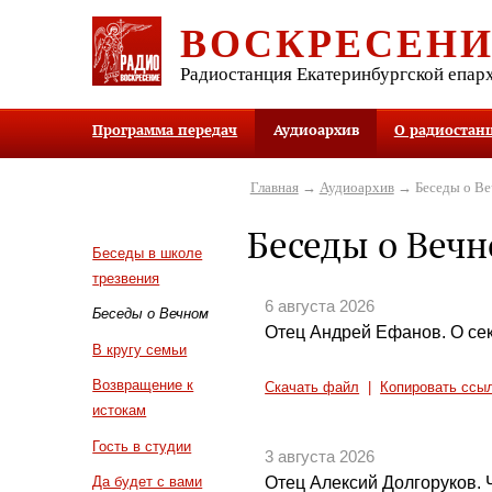
ВОСКРЕСЕН
Радиостанция Екатеринбургской епар
Программа передач
Аудиоархив
О радиостан
Главная
→
Аудиоархив
→ Беседы о В
Беседы о Веч
Беседы в школе
трезвения
6 августа 2026
Беседы о Вечном
Отец Андрей Ефанов. О с
В кругу семьи
Возвращение к
Скачать файл
|
Копировать ссы
истокам
Гость в студии
3 августа 2026
Отец Алексий Долгоруков. 
Да будет с вами