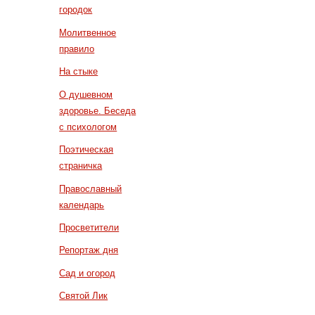
городок
Молитвенное
правило
На стыке
О душевном
здоровье. Беседа
с психологом
Поэтическая
страничка
Православный
календарь
Просветители
Репортаж дня
Сад и огород
Святой Лик