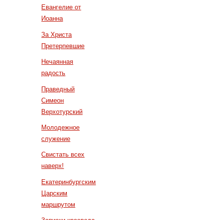
Евангелие от
Иоанна
За Христа
Претерпевшие
Нечаянная
радость
Праведный
Симеон
Верхотурский
Молодежное
служение
Свистать всех
наверх!
Екатеринбургским
Царским
маршрутом