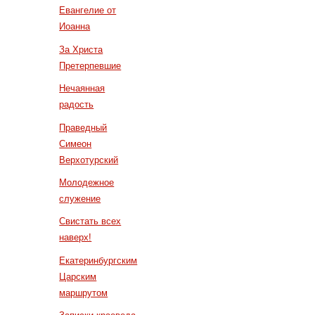
Евангелие от
Иоанна
За Христа
Претерпевшие
Нечаянная
радость
Праведный
Симеон
Верхотурский
Молодежное
служение
Свистать всех
наверх!
Екатеринбургским
Царским
маршрутом