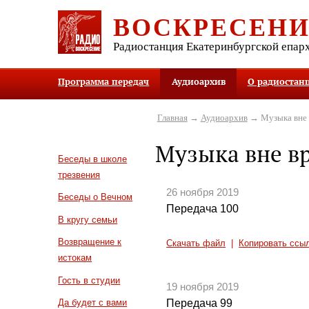
ВОСКРЕСЕН
Радиостанция Екатеринбургской епар
Программа передач
Аудиоархив
О радиостан
Главная
→
Аудиоархив
→ Музыка вне 
Музыка вне в
Беседы в школе
трезвения
26 ноября 2019
Беседы о Вечном
Передача 100
В кругу семьи
Возвращение к
Скачать файл
|
Копировать ссы
истокам
Гость в студии
19 ноября 2019
Передача 99
Да будет с вами