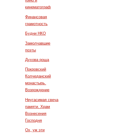
Кино и
кинематограф
Финансовая
грамотность
Будни НКО
Замолчавшие
поэты
Духова роща
Покровский
Колчеданский
монастырь.
Возрождение
Неугасимая свеча
памяти. Храм
Вознесения
Господня
Ох, уж эти