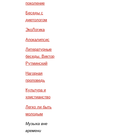
поколение
Беседы с
диетологом
ЭкоЛогика
Апокалипсис
Литературные
беседы. Виктор
Рутминский
Нагорная
проповедь
Культура и
христианство
Легко ли быть
молодым
Музыка вне
времени