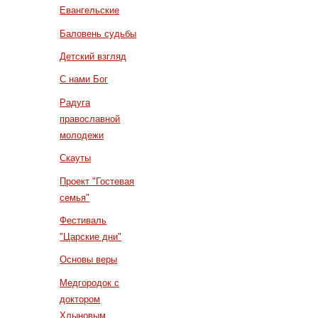
Евангельские
Баловень судьбы
Детский взгляд
С нами Бог
Радуга
православной
молодежи
Скауты
Проект "Гостевая
семья"
Фестиваль
"Царские дни"
Основы веры
Медгородок с
доктором
Хлыновым