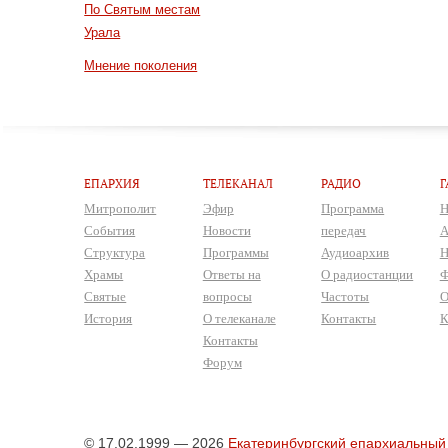
По Святым местам
Урала
Мнение поколения
ЕПАРХИЯ
ТЕЛЕКАНАЛ
РАДИО
Г
Митрополит
Эфир
Программа
Н
События
Новости
передач
А
Структура
Программы
Аудиоархив
Н
Храмы
Ответы на
О радиостанции
Ф
Святые
вопросы
Частоты
О
История
О телеканале
Контакты
К
Контакты
Форум
© 17.02.1999 — 2026
Екатеринбургский епархиальный