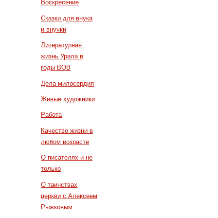
Воскресение
Сказки для внука
и внучки
Литературная
жизнь Урала в
годы ВОВ
Дела милосердия
Живые художники
Работа
Качество жизни в
любом возрасте
О писателях и не
только
О таинствах
церкви с Алексеем
Рыжковым