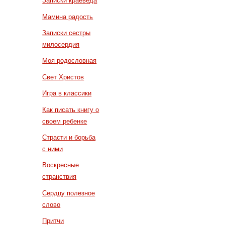
Записки краеведа
Мамина радость
Записки сестры
милосердия
Моя родословная
Свет Христов
Игра в классики
Как писать книгу о
своем ребенке
Страсти и борьба
с ними
Воскресные
странствия
Сердцу полезное
слово
Притчи