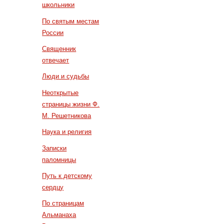
школьники
По святым местам
России
Священник
отвечает
Люди и судьбы
Неоткрытые
страницы жизни Ф.
М. Решетникова
Наука и религия
Записки
паломницы
Путь к детскому
сердцу
По страницам
Альманаха