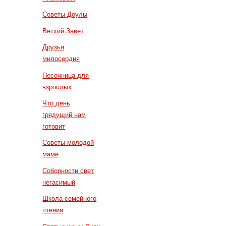
Советы Доулы
Ветхий Завет
Друзья
милосердия
Песочница для
взрослых
Что день
грядущий нам
готовит
Советы молодой
маме
Соборности свет
негасимый
Школа семейного
чтения