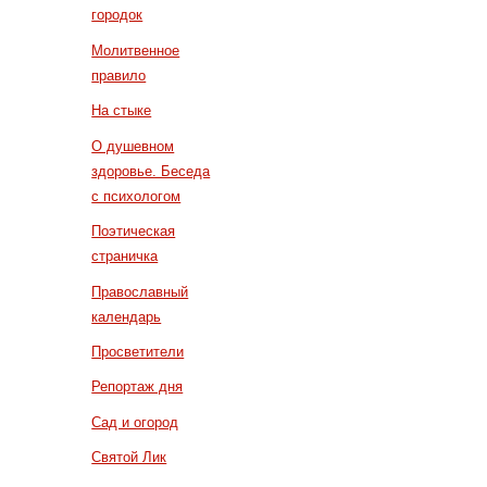
городок
Молитвенное
правило
На стыке
О душевном
здоровье. Беседа
с психологом
Поэтическая
страничка
Православный
календарь
Просветители
Репортаж дня
Сад и огород
Святой Лик