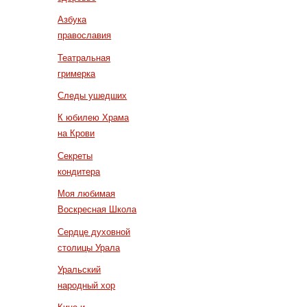
Азбука
православия
Театральная
гримерка
Следы ушедших
К юбилею Храма
на Крови
Секреты
кондитера
Моя любимая
Воскресная Школа
Сердце духовной
столицы Урала
Уральский
народный хор