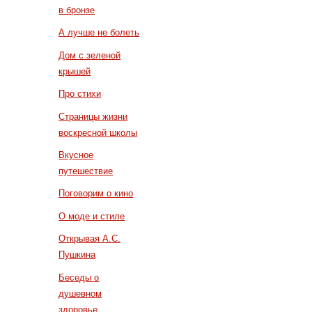
в бронзе
А лучше не болеть
Дом с зеленой
крышей
Про стихи
Страницы жизни
воскресной школы
Вкусное
путешествие
Поговорим о кино
О моде и стиле
Открывая А.С.
Пушкина
Беседы о
душевном
здоровье