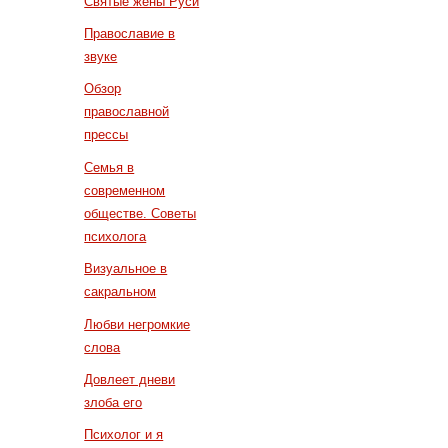
Святые жены Руси
Православие в
звуке
Обзор
православной
прессы
Семья в
современном
обществе. Советы
психолога
Визуальное в
сакральном
Любви негромкие
слова
Довлеет дневи
злоба его
Психолог и я