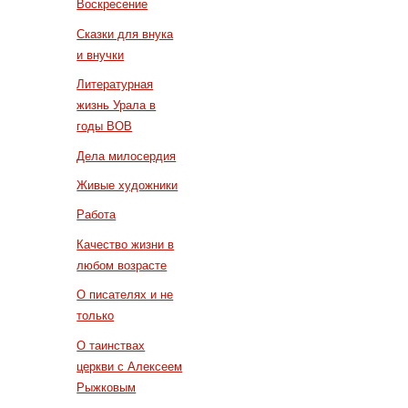
Воскресение
Сказки для внука
и внучки
Литературная
жизнь Урала в
годы ВОВ
Дела милосердия
Живые художники
Работа
Качество жизни в
любом возрасте
О писателях и не
только
О таинствах
церкви с Алексеем
Рыжковым