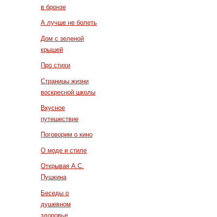
в бронзе
А лучше не болеть
Дом с зеленой
крышей
Про стихи
Страницы жизни
воскресной школы
Вкусное
путешествие
Поговорим о кино
О моде и стиле
Открывая А.С.
Пушкина
Беседы о
душевном
здоровье