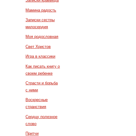
Записки краеведа
Мамина радость
Записки сестры
милосердия
Моя родословная
Свет Христов
Игра в классики
Как писать книгу о
своем ребенке
Страсти и борьба
с ними
Воскресные
странствия
Сердцу полезное
слово
Притчи