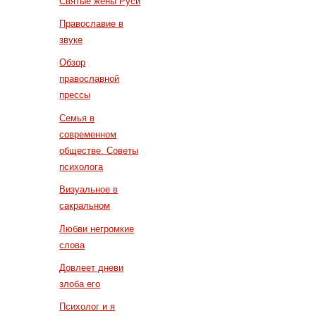
Святые жены Руси
Православие в
звуке
Обзор
православной
прессы
Семья в
современном
обществе. Советы
психолога
Визуальное в
сакральном
Любви негромкие
слова
Довлеет дневи
злоба его
Психолог и я