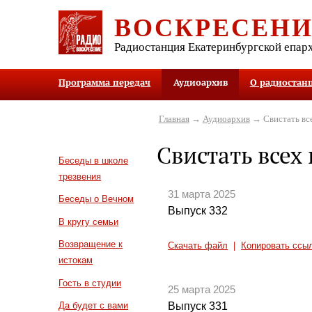
ВОСКРЕСЕН
Радиостанция Екатеринбургской епар
Программа передач
Аудиоархив
О радиостан
Главная
→
Аудиоархив
→ Свистать все
Свистать всех 
Беседы в школе
трезвения
31 марта 2025
Беседы о Вечном
Выпуск 332
В кругу семьи
Возвращение к
Скачать файл
|
Копировать ссы
истокам
Гость в студии
25 марта 2025
Выпуск 331
Да будет с вами