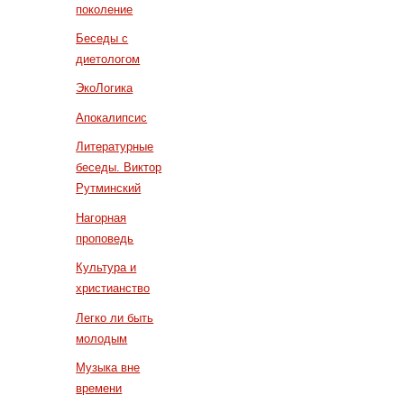
поколение
Беседы с
диетологом
ЭкоЛогика
Апокалипсис
Литературные
беседы. Виктор
Рутминский
Нагорная
проповедь
Культура и
христианство
Легко ли быть
молодым
Музыка вне
времени