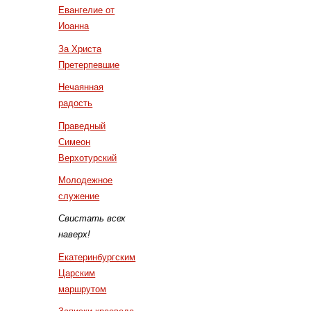
Евангелие от
Иоанна
За Христа
Претерпевшие
Нечаянная
радость
Праведный
Симеон
Верхотурский
Молодежное
служение
Свистать всех
наверх!
Екатеринбургским
Царским
маршрутом