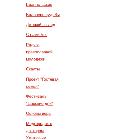
Евангельские
Баловень судьбы
Детский взгляд
С нами Бог
Радуга
православной
молодежи
Скауты
Проект "Гостевая
семья"
Фестиваль
"Царские дни"
Основы веры
Медгородок с
доктором
Хлыновым