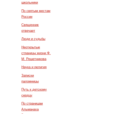
школьники
По святым местам
России
Священник
отвечает
Люди и судьбы
Неоткрытые
страницы жизни Ф.
М. Решетникова
Наука и религия
Записки
паломницы
Путь к детскому
сердцу
По страницам
Альманаха