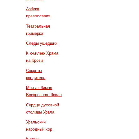
Азбука
православия
Театральная
гримерка
Следы ушедших
К юбилею Храма
на Крови
Секреты
кондитера
Моя любимая
Воскресная Школа
Сердце духовной
столицы Урала
Уральский
народный хор