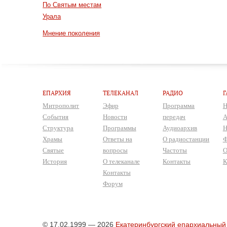
По Святым местам
Урала
Мнение поколения
ЕПАРХИЯ
ТЕЛЕКАНАЛ
РАДИО
Г
Митрополит
Эфир
Программа
Н
События
Новости
передач
А
Структура
Программы
Аудиоархив
Н
Храмы
Ответы на
О радиостанции
Ф
Святые
вопросы
Частоты
О
История
О телеканале
Контакты
К
Контакты
Форум
© 17.02.1999 — 2026
Екатеринбургский епархиальный