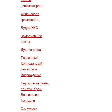
Кино и
кинематограф
Финансовая
грамотность
Будни НКО
Замолчавшие
поэты
Духова роща
Покровский
Колчеданский
монастырь.
Возрождение
Неугасимая свеча
памяти. Храм
Вознесения
Господня
Ох, уж эти