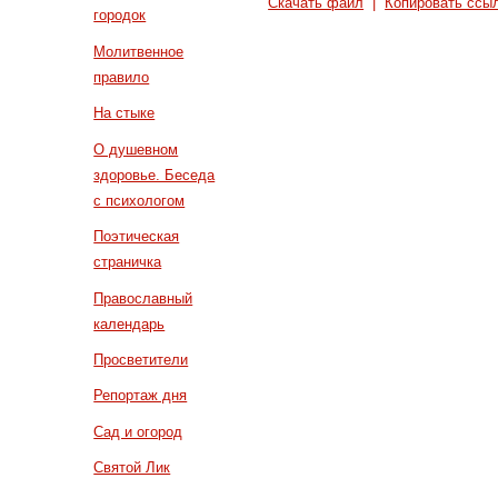
Скачать файл
|
Копировать ссы
городок
Молитвенное
правило
На стыке
О душевном
здоровье. Беседа
с психологом
Поэтическая
страничка
Православный
календарь
Просветители
Репортаж дня
Сад и огород
Святой Лик