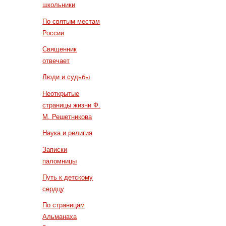
школьники
По святым местам
России
Священник
отвечает
Люди и судьбы
Неоткрытые
страницы жизни Ф.
М. Решетникова
Наука и религия
Записки
паломницы
Путь к детскому
сердцу
По страницам
Альманаха