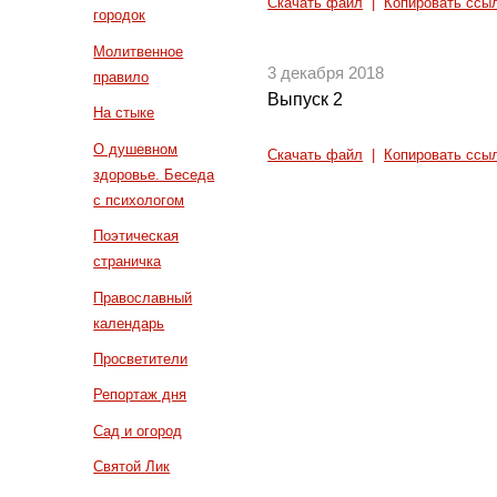
Скачать файл
|
Копировать ссы
городок
Молитвенное
3 декабря 2018
правило
Выпуск 2
На стыке
О душевном
Скачать файл
|
Копировать ссы
здоровье. Беседа
с психологом
Поэтическая
страничка
Православный
календарь
Просветители
Репортаж дня
Сад и огород
Святой Лик