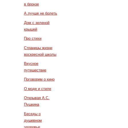
в бронзе
А лучше не болеть
Дом с зеленой
крышей
Про стихи
Страницы жизни
воскресной школы
Вкусное
путешествие
Поговорим о кино
О моде и стиле
Открывая А.С.
Пушкина
Беседы о
душевном
здоровье