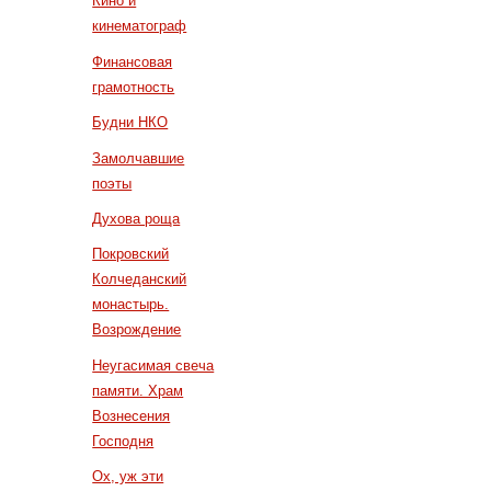
Кино и
кинематограф
Финансовая
грамотность
Будни НКО
Замолчавшие
поэты
Духова роща
Покровский
Колчеданский
монастырь.
Возрождение
Неугасимая свеча
памяти. Храм
Вознесения
Господня
Ох, уж эти