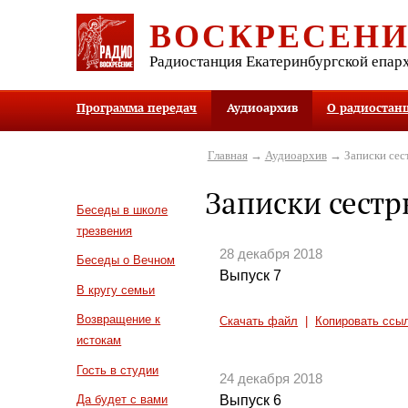
ВОСКРЕСЕН
Радиостанция Екатеринбургской епар
Программа передач
Аудиоархив
О радиостан
Главная
→
Аудиоархив
→ Записки сес
Записки сест
Беседы в школе
трезвения
28 декабря 2018
Беседы о Вечном
Выпуск 7
В кругу семьи
Возвращение к
Скачать файл
|
Копировать ссы
истокам
Гость в студии
24 декабря 2018
Выпуск 6
Да будет с вами