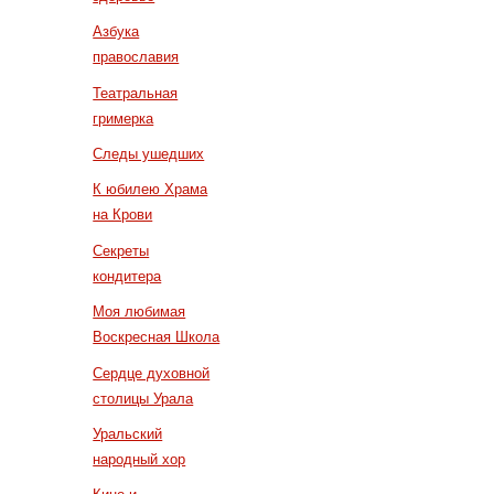
Азбука
православия
Театральная
гримерка
Следы ушедших
К юбилею Храма
на Крови
Секреты
кондитера
Моя любимая
Воскресная Школа
Сердце духовной
столицы Урала
Уральский
народный хор