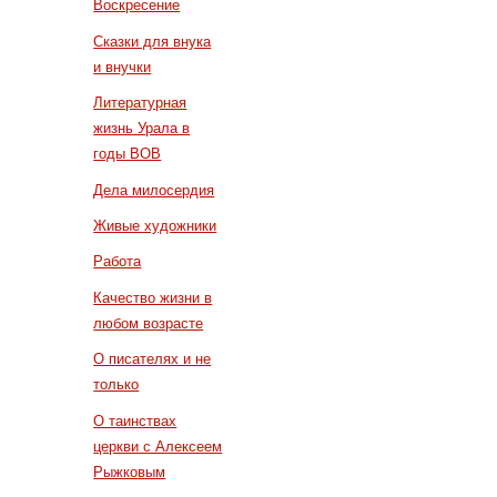
Воскресение
Сказки для внука
и внучки
Литературная
жизнь Урала в
годы ВОВ
Дела милосердия
Живые художники
Работа
Качество жизни в
любом возрасте
О писателях и не
только
О таинствах
церкви с Алексеем
Рыжковым