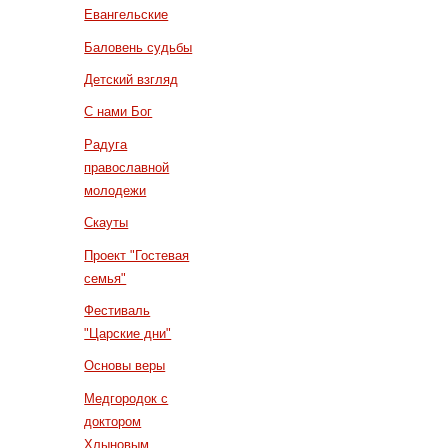
Евангельские
Баловень судьбы
Детский взгляд
С нами Бог
Радуга
православной
молодежи
Скауты
Проект "Гостевая
семья"
Фестиваль
"Царские дни"
Основы веры
Медгородок с
доктором
Хлыновым