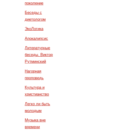
поколение
Беседы с
диетологом
ЭкоЛогика
Апокалипсис
Литературные
беседы. Виктор
Рутминский
Нагорная
проповедь
Культура и
христианство
Легко ли быть
молодым
Музыка вне
времени