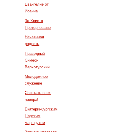
Евангелие от
Иоанна
За Христа
Претерпевшие
Нечаянная
радость
Праведный
Симеон
Верхотурский
Молодежное
служение
Свистать всех
наверх!
Екатеринбургским
Царским
маршрутом