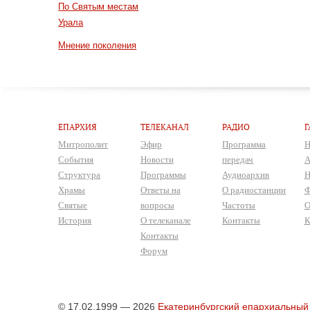
По Святым местам
Урала
Мнение поколения
ЕПАРХИЯ
ТЕЛЕКАНАЛ
РАДИО
Г
Митрополит
Эфир
Программа
Н
События
Новости
передач
А
Структура
Программы
Аудиоархив
Н
Храмы
Ответы на
О радиостанции
Ф
Святые
вопросы
Частоты
О
История
О телеканале
Контакты
К
Контакты
Форум
© 17.02.1999 — 2026
Екатеринбургский епархиальный