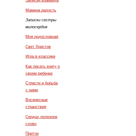
Записки краеведа
Мамина радость
Записки сестры
милосердия
Моя родословная
Свет Христов
Игра в классики
Как писать книгу о
своем ребенке
Страсти и борьба
с ними
Воскресные
странствия
Сердцу полезное
слово
Притчи