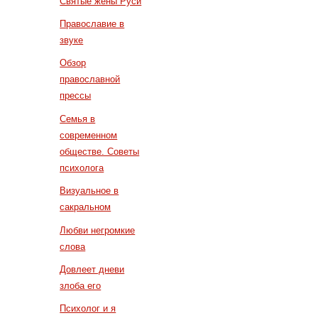
Святые жены Руси
Православие в
звуке
Обзор
православной
прессы
Семья в
современном
обществе. Советы
психолога
Визуальное в
сакральном
Любви негромкие
слова
Довлеет дневи
злоба его
Психолог и я