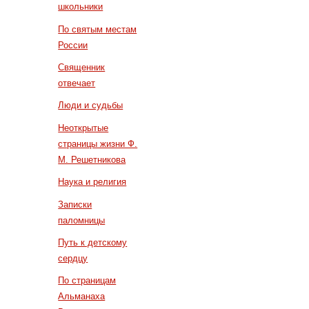
школьники
По святым местам
России
Священник
отвечает
Люди и судьбы
Неоткрытые
страницы жизни Ф.
М. Решетникова
Наука и религия
Записки
паломницы
Путь к детскому
сердцу
По страницам
Альманаха