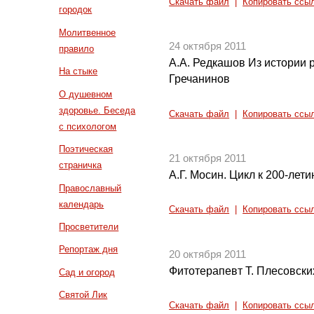
Скачать файл
|
Копировать ссы
городок
Молитвенное
24 октября 2011
правило
А.А. Редкашов Из истории р
На стыке
Гречанинов
О душевном
здоровье. Беседа
Скачать файл
|
Копировать ссы
с психологом
Поэтическая
21 октября 2011
страничка
А.Г. Мосин. Цикл к 200-лет
Православный
календарь
Скачать файл
|
Копировать ссы
Просветители
Репортаж дня
20 октября 2011
Фитотерапевт Т. Плесовски
Сад и огород
Святой Лик
Скачать файл
|
Копировать ссы