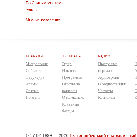
По Святым местам
Урала
Мнение поколения
ЕПАРХИЯ
ТЕЛЕКАНАЛ
РАДИО
Г
Митрополит
Эфир
Программа
Н
События
Новости
передач
А
Структура
Программы
Аудиоархив
Н
Храмы
Ответы на
О радиостанции
Ф
Святые
вопросы
Частоты
О
История
О телеканале
Контакты
К
Контакты
Форум
© 17.02.1999 — 2026
Екатеринбургский епархиальный