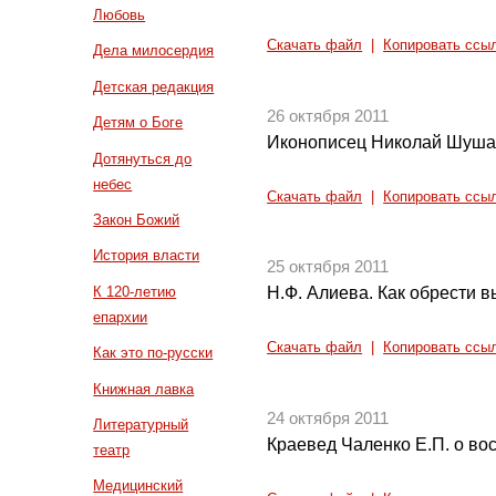
Любовь
Скачать файл
|
Копировать ссы
Дела милосердия
Детская редакция
26 октября 2011
Детям о Боге
Иконописец Николай Шуш
Дотянуться до
небес
Скачать файл
|
Копировать ссы
Закон Божий
История власти
25 октября 2011
К 120-летию
Н.Ф. Алиева. Как обрести в
епархии
Скачать файл
|
Копировать ссы
Как это по-русски
Книжная лавка
24 октября 2011
Литературный
Краевед Чаленко Е.П. о во
театр
Медицинский