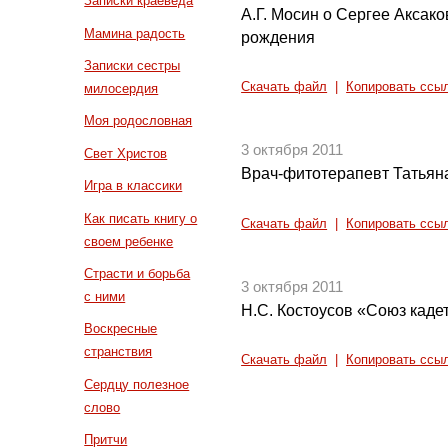
Записки краеведа
А.Г. Мосин о Сергее Аксако
Мамина радость
рождения
Записки сестры
Скачать файл
|
Копировать ссы
милосердия
Моя родословная
3 октября 2011
Свет Христов
Врач-фитотерапевт Татьян
Игра в классики
Как писать книгу о
Скачать файл
|
Копировать ссы
своем ребенке
Страсти и борьба
3 октября 2011
с ними
Н.С. Костоусов «Союз каде
Воскресные
странствия
Скачать файл
|
Копировать ссы
Сердцу полезное
слово
Притчи