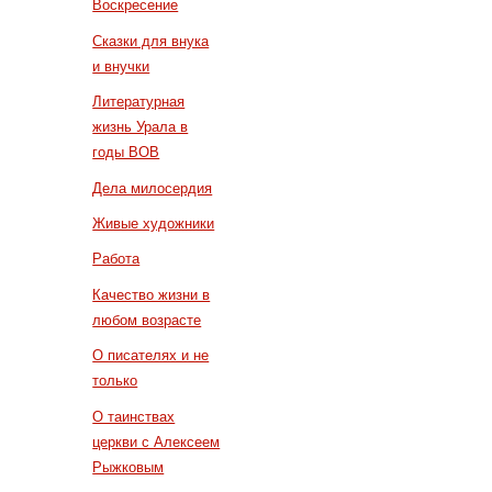
Воскресение
Сказки для внука
и внучки
Литературная
жизнь Урала в
годы ВОВ
Дела милосердия
Живые художники
Работа
Качество жизни в
любом возрасте
О писателях и не
только
О таинствах
церкви с Алексеем
Рыжковым