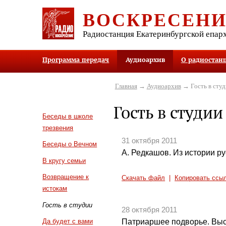
ВОСКРЕСЕН
Радиостанция Екатеринбургской епар
Программа передач
Аудиоархив
О радиостан
Главная
→
Аудиоархив
→ Гость в студ
Гость в студии
Беседы в школе
трезвения
31 октября 2011
Беседы о Вечном
А. Редкашов. Из истории р
В кругу семьи
Возвращение к
Скачать файл
|
Копировать ссы
истокам
Гость в студии
28 октября 2011
Патриаршее подворье. Вы
Да будет с вами