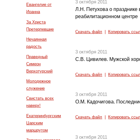
3 октября 2011
Евангелие от
Л.Н. Петухова о празднике 
Иоанна
реабилитационном центре
За Христа
Претерпевшие
Скачать файл
|
Копировать ссы
Нечаянная
радость
3 октября 2011
Праведный
С.В. Цивилев. Мужской хо
Симеон
Верхотурский
Скачать файл
|
Копировать ссы
Молодежное
служение
3 октября 2011
Свистать всех
О.М. Кадочигова. Последн
наверх!
Екатеринбургским
Скачать файл
|
Копировать ссы
Царским
маршрутом
3 октября 2011