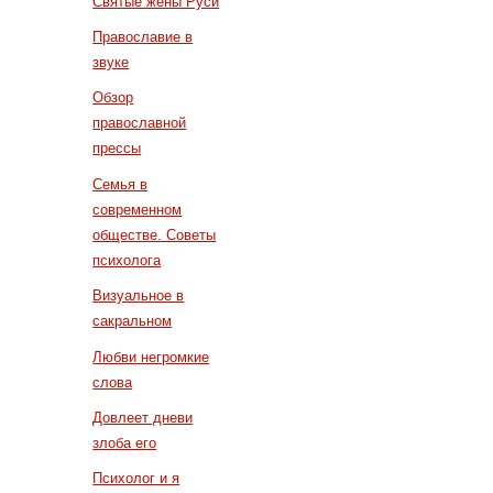
Святые жены Руси
Православие в
звуке
Обзор
православной
прессы
Семья в
современном
обществе. Советы
психолога
Визуальное в
сакральном
Любви негромкие
слова
Довлеет дневи
злоба его
Психолог и я