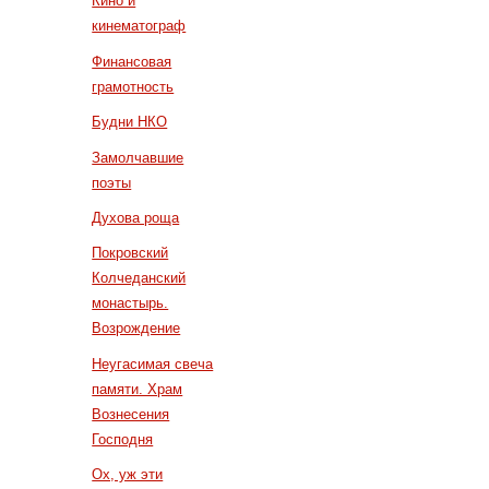
Кино и
кинематограф
Финансовая
грамотность
Будни НКО
Замолчавшие
поэты
Духова роща
Покровский
Колчеданский
монастырь.
Возрождение
Неугасимая свеча
памяти. Храм
Вознесения
Господня
Ох, уж эти