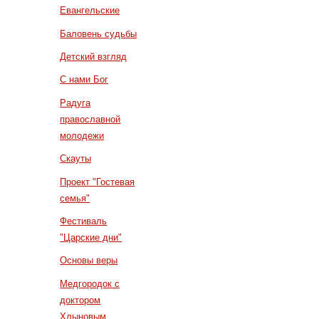
Евангельские
Баловень судьбы
Детский взгляд
С нами Бог
Радуга
православной
молодежи
Скауты
Проект "Гостевая
семья"
Фестиваль
"Царские дни"
Основы веры
Медгородок с
доктором
Хлыновым