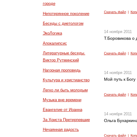
городе
Скачать файл
|
Коп
Непотерянное поколение
Беседы с диетологом
14 ноября 2011
ЭкоЛогика
Т.Боровикова о
Апокалипсис
Литературные беседы.
Скачать файл
|
Коп
Виктор Рутминский
Нагорная проповедь
14 ноября 2011
Мой путь к Богу
Культура и христианство
Легко ли быть молодым
Скачать файл
|
Коп
Музыка вне времени
Евангелие от Иоанна
14 ноября 2011
За Христа Претерпевшие
Ольга Бухаркин
Нечаянная радость
Скачать файл
|
Коп