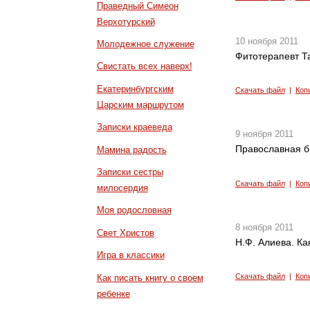
Праведный Симеон
Верхотурский
10 ноября 2011
Молодежное служение
Фитотерапевт Т
Свистать всех наверх!
Екатеринбургским
Скачать файл
|
Коп
Царским маршрутом
Записки краеведа
9 ноября 2011
Православная б
Мамина радость
Записки сестры
Скачать файл
|
Коп
милосердия
Моя родословная
8 ноября 2011
Свет Христов
Н.Ф. Алиева. Ка
Игра в классики
Скачать файл
|
Коп
Как писать книгу о своем
ребенке