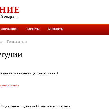
НИЕ
ой епархии
диостанции
Частоты
Контакты
ив
→ Гость в студии
студии
вятая великомученица Екатерина - 1
ировать ссылку
 Социальное служение Вознесенского храма