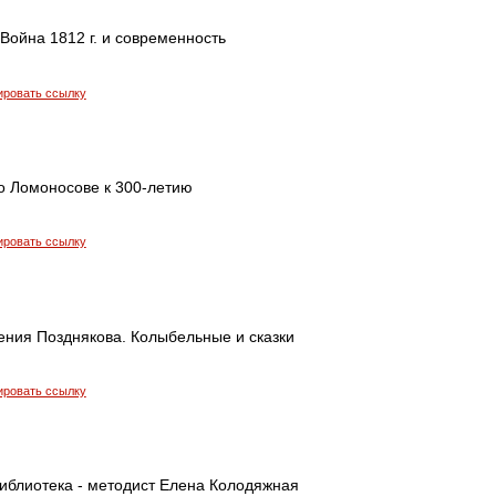
 Война 1812 г. и современность
ировать ссылку
о Ломоносове к 300-летию
ировать ссылку
ения Позднякова. Колыбельные и сказки
ировать ссылку
иблиотека - методист Елена Колодяжная