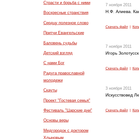
Страсти и борьба с ними
7 ноября 2011
Н.Ф. Алиева. Ка
Воскресные странствия
Сердцу полезное слово
Скачать файл
|
Коп
Притчи Евангельские
Баловень судьбы
7 ноября 2011
Детский взгляд
Игорь Золотусск
С нами Бог
Скачать файл
|
Коп
Радуга православной
молодежи
3 ноября 2011
Скауты
Искусствовед Л
Проект "Гостевая семья"
Фестиваль "Царские дни"
Скачать файл
|
Коп
Основы веры
Медгородок с доктором
Хлыновым