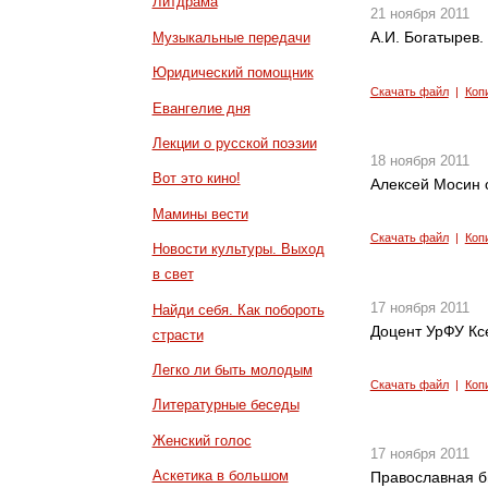
Литдрама
21 ноября 2011
А.И. Богатырев.
Музыкальные передачи
Юридический помощник
Скачать файл
|
Коп
Евангелие дня
Лекции о русской поэзии
18 ноября 2011
Вот это кино!
Алексей Мосин 
Мамины вести
Скачать файл
|
Коп
Новости культуры. Выход
в свет
17 ноября 2011
Найди себя. Как побороть
Доцент УрФУ Кс
страсти
Легко ли быть молодым
Скачать файл
|
Коп
Литературные беседы
Женский голос
17 ноября 2011
Аскетика в большом
Православная б