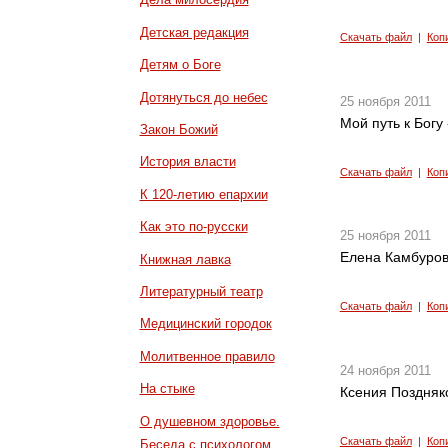
Детская редакция
Скачать файл
|
Коп
Детям о Боге
Дотянуться до небес
25 ноября 2011
Мой путь к Богу
Закон Божий
История власти
Скачать файл
|
Коп
К 120-летию епархии
Как это по-русски
25 ноября 2011
Елена Камбурова
Книжная лавка
Литературный театр
Скачать файл
|
Коп
Медицинский городок
Молитвенное правило
24 ноября 2011
На стыке
Ксения Поздняк
О душевном здоровье.
Скачать файл
|
Коп
Беседа с психологом