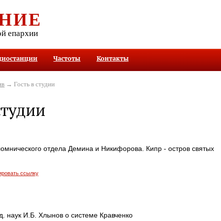
НИЕ
ой епархии
диостанции
Частоты
Контакты
ив
→ Гость в студии
студии
омнического отдела Демина и Никифорова. Кипр - остров святых
ировать ссылку
д. наук И.Б. Хлынов о системе Кравченко