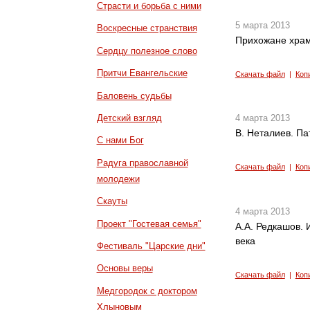
Страсти и борьба с ними
5 марта 2013
Воскресные странствия
Прихожане храм
Сердцу полезное слово
Притчи Евангельские
Скачать файл
|
Коп
Баловень судьбы
Детский взгляд
4 марта 2013
В. Неталиев. Па
С нами Бог
Радуга православной
Скачать файл
|
Коп
молодежи
Скауты
4 марта 2013
Проект "Гостевая семья"
А.А. Редкашов. 
века
Фестиваль "Царские дни"
Основы веры
Скачать файл
|
Коп
Медгородок с доктором
Хлыновым