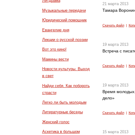
Литдрама
21 марта 2013
Тамара Воронин
Музыкальные передачи
Юридический помощник
Скачать файл
|
Коп
Евангелие дня
Лекции о русской поэзии
19 марта 2013
Вот это кино!
Встреча с писа
Мамины вести
Скачать файл
|
Коп
Новости культуры. Выход
в свет
19 марта 2013
Найди себя. Как побороть
Время молодых.
страсти
дело»
Легко ли быть молодым
Литературные беседы
Скачать файл
|
Коп
Женский голос
Аскетика в большом
15 марта 2013