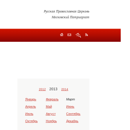
Русская Православная Церковь
Московский Патриархат
2013
2012
2014
Январь
Февраль
Март
Апрель
Май
Июнь
Июль
Август
Сентябрь
Октябрь
Ноябрь
Декабрь