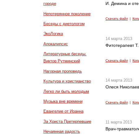
И. Демина и от
городе
Непотерянное поколение
Скачать файл
|
Коп
Беседы с диетологом
ЭкоЛогика
14 марта 2013
Апокалипсис
Фитотерапевт Т.
Литературные беседы.
Скачать файл
|
Коп
Виктор Рутминский
Нагорная проповедь
14 марта 2013
Культура и христианство
Олеся Николаева
Легко ли быть молодым
Музыка вне времени
Скачать файл
|
Коп
Евангелие от Иоанна
За Христа Претерпевшие
11 марта 2013
Врач-травматол
Нечаянная радость