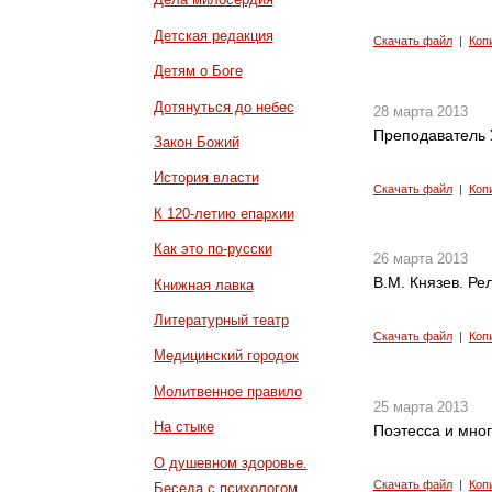
Детская редакция
Скачать файл
|
Коп
Детям о Боге
Дотянуться до небес
28 марта 2013
Преподаватель 
Закон Божий
История власти
Скачать файл
|
Коп
К 120-летию епархии
Как это по-русски
26 марта 2013
В.М. Князев. Р
Книжная лавка
Литературный театр
Скачать файл
|
Коп
Медицинский городок
Молитвенное правило
25 марта 2013
На стыке
Поэтесса и мно
О душевном здоровье.
Скачать файл
|
Коп
Беседа с психологом