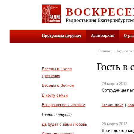
ВОСКРЕСЕ
Радиостанция Екатеринбургск
Программа передач
Аудиоархив
О ра
Главная
→
Аудиоарх
Гость в 
Беседы в школе
трезвения
29 марта 2013
Беседы о Вечном
Сотрудницы пал
В кругу семьи
Возвращение к истокам
Скачать файл
|
Коп
Гость в студии
28 марта 2013
Да будет с вами Любовь
Врач, доктор ме
Дела милосердия