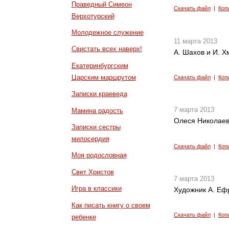
Праведный Симеон
Скачать файл
|
Коп
Верхотурский
Молодежное служение
11 марта 2013
Свистать всех наверх!
А. Шахов и И. 
Екатеринбургским
Царским маршрутом
Скачать файл
|
Коп
Записки краеведа
7 марта 2013
Мамина радость
Олеся Николаева
Записки сестры
милосердия
Скачать файл
|
Коп
Моя родословная
Свет Христов
7 марта 2013
Игра в классики
Художник А. Еф
Как писать книгу о своем
Скачать файл
|
Коп
ребенке