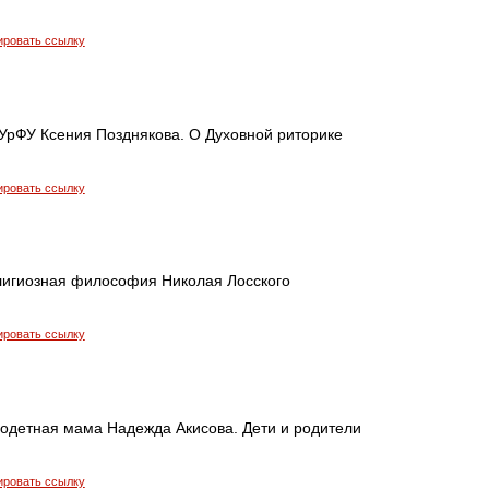
ировать ссылку
УрФУ Ксения Позднякова. О Духовной риторике
ировать ссылку
елигиозная философия Николая Лосского
ировать ссылку
годетная мама Надежда Акисова. Дети и родители
ировать ссылку