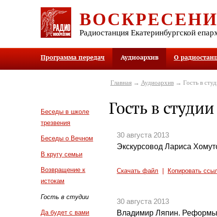
ВОСКРЕСЕН
Радиостанция Екатеринбургской епар
Программа передач
Аудиоархив
О радиостан
Главная
→
Аудиоархив
→ Гость в студ
Гость в студии
Беседы в школе
трезвения
30 августа 2013
Беседы о Вечном
Экскурсовод Лариса Хомут
В кругу семьи
Возвращение к
Скачать файл
|
Копировать ссы
истокам
Гость в студии
30 августа 2013
Владимир Ляпин. Реформы п
Да будет с вами