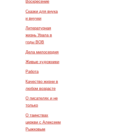
Воскресение
Сказки для внука
и внучки
Литературная
жизнь Урала в
годы ВОВ
Дела милосердия
Живые художники
Работа
Качество жизни в
любом возрасте
О писателях и не
только
О таинствах
церкви с Алексеем
Рыжковым