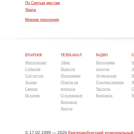
По Святым местам
Урала
Мнение поколения
ЕПАРХИЯ
ТЕЛЕКАНАЛ
РАДИО
Г
Митрополит
Эфир
Программа
Н
События
Новости
передач
А
Структура
Программы
Аудиоархив
Н
Храмы
Ответы на
О радиостанции
Ф
Святые
вопросы
Частоты
О
История
О телеканале
Контакты
К
Контакты
Форум
© 17.02.1999 — 2026
Екатеринбургский епархиальный