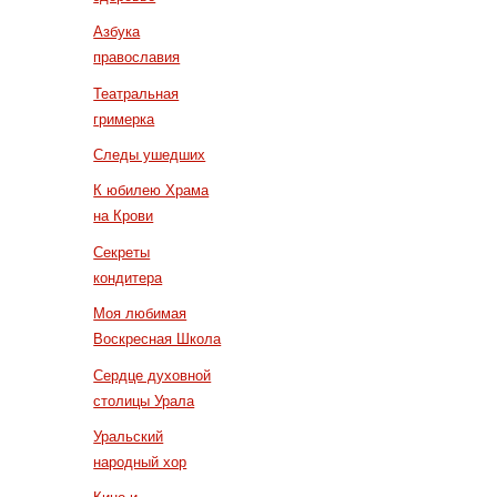
Азбука
православия
Театральная
гримерка
Следы ушедших
К юбилею Храма
на Крови
Секреты
кондитера
Моя любимая
Воскресная Школа
Сердце духовной
столицы Урала
Уральский
народный хор