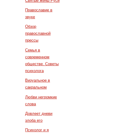
Святые жены Руси
Православие в
звуке
Обзор
православной
прессы
Семья в
современном
обществе. Советы
психолога
Визуальное в
сакральном
Любви негромкие
слова
Довлеет дневи
злоба его
Психолог и я