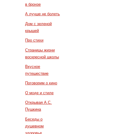
в бронзе
А лучше не болеть
Дом с зеленой
крышей
Про стихи
Страницы жизни
воскресной школы
Вкусное
путешествие
Поговорим о кино
О моде и стиле
Открывая А.С.
Пушкина
Беседы о
душевном
здоровье