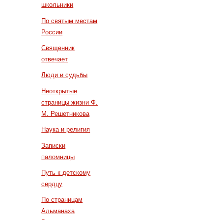
школьники
По святым местам
России
Священник
отвечает
Люди и судьбы
Неоткрытые
страницы жизни Ф.
М. Решетникова
Наука и религия
Записки
паломницы
Путь к детскому
сердцу
По страницам
Альманаха