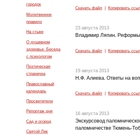
городок
Скачать файл
|
Копировать ссы
Молитвенное
правило
23 августа 2013
На стыке
Владимир Ляпин. Реформы п
О душевном
здоровье. Беседа
Скачать файл
|
Копировать ссы
с психологом
Поэтическая
19 августа 2013
страничка
Н.Ф. Алиева. Ответы на во
Православный
календарь
Скачать файл
|
Копировать ссы
Просветители
Репортаж дня
16 августа 2013
Экскурсовод паломническог
Сад и огород
паломничестве Тюмень-Тоб
Святой Лик