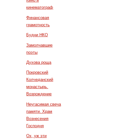
Кино и
кинематограф
Финансовая
грамотность
Будни НКО
Замолчавшие
поэты
Духова роща
Покровский
Колчеданский
монастырь.
Возрождение
Неугасимая свеча
памяти. Храм
Вознесения
Господня
Ох, уж эти