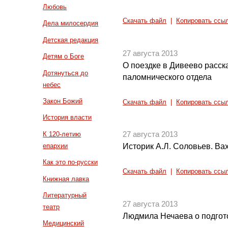
Любовь
Скачать файл
|
Копировать ссы
Дела милосердия
Детская редакция
27 августа 2013
Детям о Боге
О поездке в Дивеево расс
Дотянуться до
паломнического отдела
небес
Закон Божий
Скачать файл
|
Копировать ссы
История власти
К 120-летию
27 августа 2013
епархии
Историк А.Л. Соловьев. Вах
Как это по-русски
Скачать файл
|
Копировать ссы
Книжная лавка
Литературный
27 августа 2013
театр
Людмила Нечаева о подгото
Медицинский