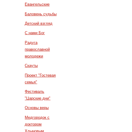
Евангельские
Баловень судьбы
Детский взгляд
С нами Бог
Радуга
православной
молодежи
Скауты
Проект "Гостевая
семья"
Фестиваль
"Царские дни"
Основы веры
Медгородок с
доктором
Хлыновым