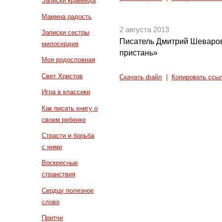
Записки краеведа
Мамина радость
2 августа 2013
Записки сестры
Писатель Дмитрий Шеваров
милосердия
пристань»
Моя родословная
Свет Христов
Скачать файл
|
Копировать ссы
Игра в классики
Как писать книгу о
своем ребенке
Страсти и борьба
с ними
Воскресные
странствия
Сердцу полезное
слово
Притчи