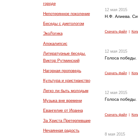
городе
12 мая 2015
Непотерянное поколение
Н.Ф. Алиева. С
Беседы с диетологом
Скачать файл
|
Коп
ЭкоЛогика
Апокалипсис
12 мая 2015
Литературные беседы.
Голоса победы.
Виктор Рутминский
Нагорная проповедь
Скачать файл
|
Коп
Культура и христианство
Легко ли быть молодым
12 мая 2015
Голоса победы.
Музыка вне времени
Евангелие от Иоанна
Скачать файл
|
Коп
За Христа Претерпевшие
Нечаянная радость
8 мая 2015