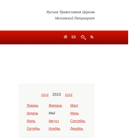
Русская Православная Церковь
Московский Патриархат
2015
2014
2016
Январь
Февраль
Март
Апрель
Май
Июнь
Июль
Август
Сентябрь
Октябрь
Ноябрь
Декабрь