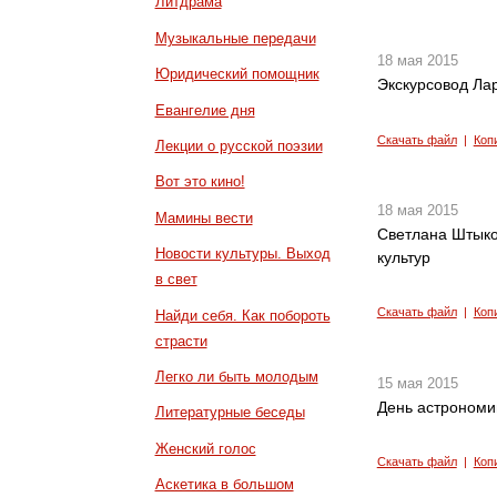
Литдрама
Музыкальные передачи
18 мая 2015
Юридический помощник
Экскурсовод Ла
Евангелие дня
Скачать файл
|
Коп
Лекции о русской поэзии
Вот это кино!
18 мая 2015
Мамины вести
Светлана Штыко
Новости культуры. Выход
культур
в свет
Скачать файл
|
Коп
Найди себя. Как побороть
страсти
Легко ли быть молодым
15 мая 2015
День астрономи
Литературные беседы
Женский голос
Скачать файл
|
Коп
Аскетика в большом