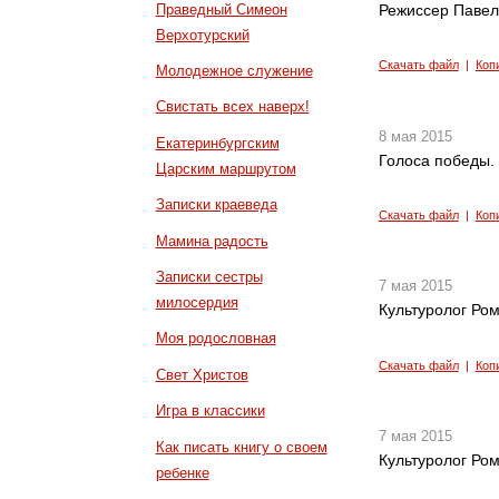
Праведный Симеон
Режиссер Павел
Верхотурский
Скачать файл
|
Коп
Молодежное служение
Свистать всех наверх!
8 мая 2015
Екатеринбургским
Голоса победы.
Царским маршрутом
Записки краеведа
Скачать файл
|
Коп
Мамина радость
Записки сестры
7 мая 2015
милосердия
Культуролог Ром
Моя родословная
Скачать файл
|
Коп
Свет Христов
Игра в классики
7 мая 2015
Как писать книгу о своем
Культуролог Ром
ребенке