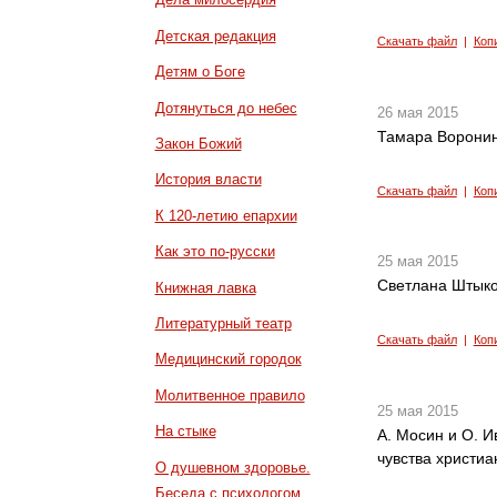
Детская редакция
Скачать файл
|
Коп
Детям о Боге
Дотянуться до небес
26 мая 2015
Тамара Воронин
Закон Божий
История власти
Скачать файл
|
Коп
К 120-летию епархии
Как это по-русски
25 мая 2015
Светлана Штыко
Книжная лавка
Литературный театр
Скачать файл
|
Коп
Медицинский городок
Молитвенное правило
25 мая 2015
На стыке
А. Мосин и О. 
чувства христиан
О душевном здоровье.
Беседа с психологом