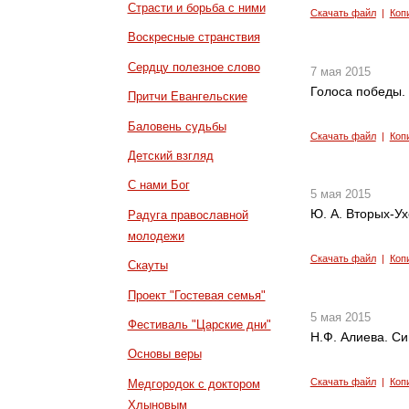
Страсти и борьба с ними
Скачать файл
|
Коп
Воскресные странствия
Сердцу полезное слово
7 мая 2015
Голоса победы.
Притчи Евангельские
Баловень судьбы
Скачать файл
|
Коп
Детский взгляд
С нами Бог
5 мая 2015
Ю. А. Вторых-У
Радуга православной
молодежи
Скачать файл
|
Коп
Скауты
Проект "Гостевая семья"
5 мая 2015
Фестиваль "Царские дни"
Н.Ф. Алиева. С
Основы веры
Скачать файл
|
Коп
Медгородок с доктором
Хлыновым