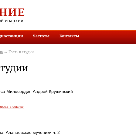
НИЕ
ой епархии
диостанции
Частоты
Контакты
ив
→ Гость в студии
студии
уса Милосердия Андрей Крушинский
ировать ссылку
а. Алапаевские мученики ч. 2