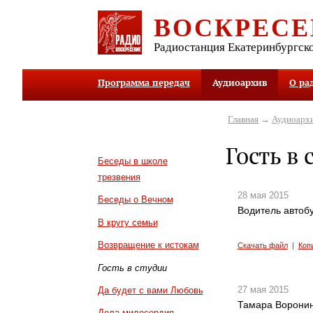
ВОСКРЕСЕ
Радиостанция Екатеринбургск
Программа передач
Аудиоархив
О ра
Главная
→
Аудиоарх
Гость в 
Беседы в школе
трезвения
28 мая 2015
Беседы о Вечном
Водитель автоб
В кругу семьи
Возвращение к истокам
Скачать файл
|
Коп
Гость в студии
27 мая 2015
Да будет с вами Любовь
Тамара Воронин
Дела милосердия