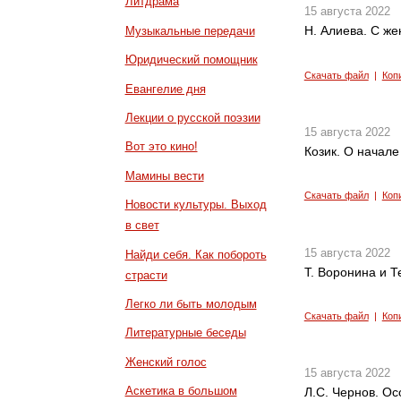
Литдрама
15 августа 2022
Н. Алиева. С же
Музыкальные передачи
Юридический помощник
Скачать файл
|
Коп
Евангелие дня
Лекции о русской поэзии
15 августа 2022
Вот это кино!
Козик. О начале
Мамины вести
Скачать файл
|
Коп
Новости культуры. Выход
в свет
15 августа 2022
Найди себя. Как побороть
Т. Воронина и Т
страсти
Легко ли быть молодым
Скачать файл
|
Коп
Литературные беседы
Женский голос
15 августа 2022
Аскетика в большом
Л.С. Чернов. О