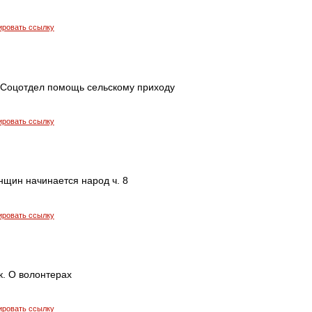
ировать ссылку
 Соцотдел помощь сельскому приходу
ировать ссылку
нщин начинается народ ч. 8
ировать ссылку
к. О волонтерах
ировать ссылку