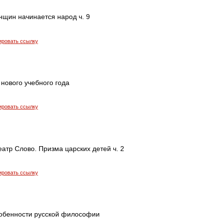
нщин начинается народ ч. 9
ировать ссылку
 нового учебного года
ировать ссылку
еатр Слово. Призма царских детей ч. 2
ировать ссылку
собенности русской философии