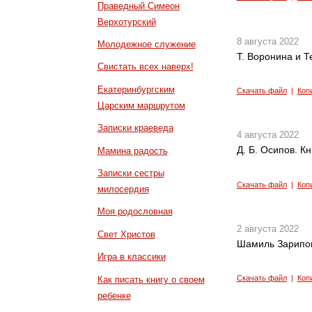
Праведный Симеон
Верхотурский
8 августа 2022
Молодежное служение
Т. Воронина и Т
Свистать всех наверх!
Екатеринбургским
Скачать файл
|
Коп
Царским маршрутом
Записки краеведа
4 августа 2022
Д. Б. Осипов. К
Мамина радость
Записки сестры
Скачать файл
|
Коп
милосердия
Моя родословная
2 августа 2022
Свет Христов
Шамиль Зарипов
Игра в классики
Скачать файл
|
Коп
Как писать книгу о своем
ребенке