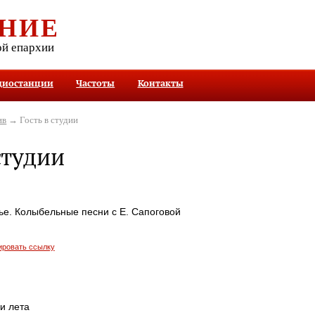
НИЕ
ой епархии
диостанции
Частоты
Контакты
ив
→ Гость в студии
студии
ье. Колыбельные песни с Е. Сапоговой
ировать ссылку
ги лета