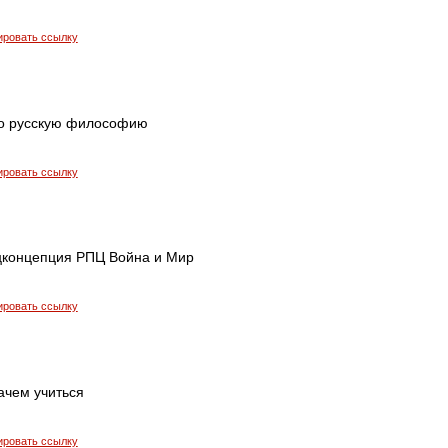
ировать ссылку
ро русскую философию
ировать ссылку
цконцепция РПЦ Война и Мир
ировать ссылку
ачем учиться
ировать ссылку