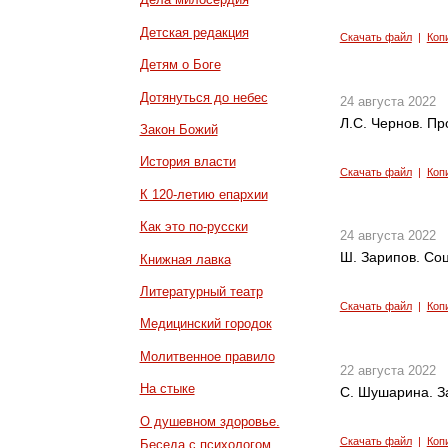
Детская редакция
Скачать файл
|
Коп
Детям о Боге
Дотянуться до небес
24 августа 2022
Л.С. Чернов. П
Закон Божий
История власти
Скачать файл
|
Коп
К 120-летию епархии
Как это по-русски
24 августа 2022
Ш. Зарипов. Со
Книжная лавка
Литературный театр
Скачать файл
|
Коп
Медицинский городок
Молитвенное правило
22 августа 2022
На стыке
С. Шушарина. З
О душевном здоровье.
Скачать файл
|
Коп
Беседа с психологом