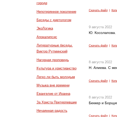
городе
Скачать файл
|
Коп
Непотерянное поколение
Беседы с диетологом
9 августа 2022
ЭкоЛогика
Ю. Косолапова.
Апокалипсис
Литературные беседы.
Скачать файл
|
Коп
Виктор Рутминский
Нагорная проповедь
8 августа 2022
Н. Алиева. С же
Культура и христианство
Легко ли быть молодым
Скачать файл
|
Коп
Музыка вне времени
Евангелие от Иоанна
8 августа 2022
За Христа Претерпевшие
Беккер и Борщи
Нечаянная радость
Скачать файл
|
Коп