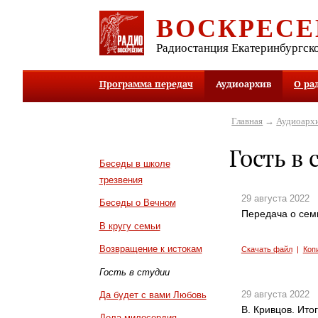
ВОСКРЕСЕ
Радиостанция Екатеринбургск
Программа передач
Аудиоархив
О ра
Главная
→
Аудиоарх
Гость в 
Беседы в школе
трезвения
29 августа 2022
Беседы о Вечном
Передача о сем
В кругу семьи
Возвращение к истокам
Скачать файл
|
Коп
Гость в студии
29 августа 2022
Да будет с вами Любовь
В. Кривцов. Ито
Дела милосердия