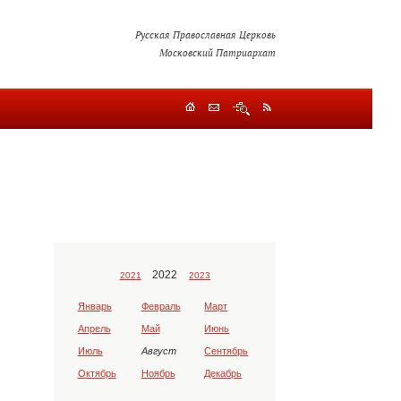
Русская Православная Церковь
Московский Патриархат
2022
2021
2023
Январь
Февраль
Март
Апрель
Май
Июнь
Июль
Август
Сентябрь
Октябрь
Ноябрь
Декабрь