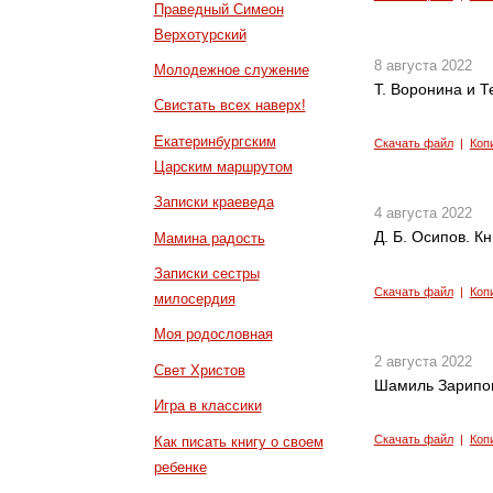
Праведный Симеон
Верхотурский
8 августа 2022
Молодежное служение
Т. Воронина и Т
Свистать всех наверх!
Екатеринбургским
Скачать файл
|
Коп
Царским маршрутом
Записки краеведа
4 августа 2022
Д. Б. Осипов. К
Мамина радость
Записки сестры
Скачать файл
|
Коп
милосердия
Моя родословная
2 августа 2022
Свет Христов
Шамиль Зарипов
Игра в классики
Скачать файл
|
Коп
Как писать книгу о своем
ребенке