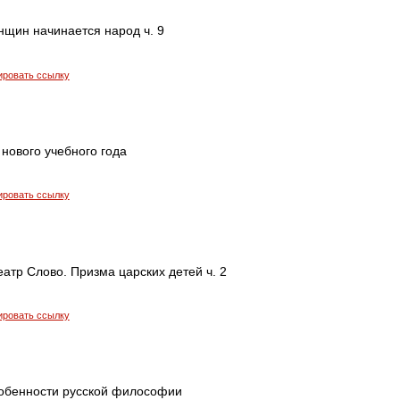
нщин начинается народ ч. 9
ировать ссылку
 нового учебного года
ировать ссылку
еатр Слово. Призма царских детей ч. 2
ировать ссылку
собенности русской философии