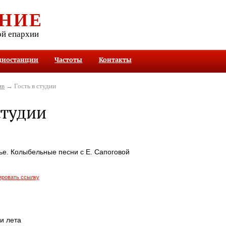
НИЕ
ой епархии
диостанции
Частоты
Контакты
ив
→ Гость в студии
студии
ье. Колыбельные песни с Е. Сапоговой
ировать ссылку
ги лета