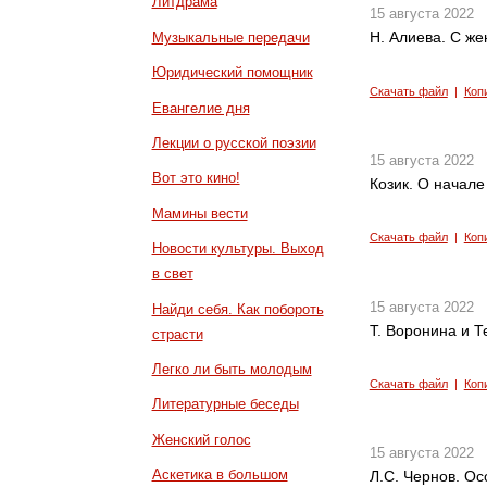
Литдрама
15 августа 2022
Н. Алиева. С же
Музыкальные передачи
Юридический помощник
Скачать файл
|
Коп
Евангелие дня
Лекции о русской поэзии
15 августа 2022
Вот это кино!
Козик. О начале
Мамины вести
Скачать файл
|
Коп
Новости культуры. Выход
в свет
15 августа 2022
Найди себя. Как побороть
Т. Воронина и Т
страсти
Легко ли быть молодым
Скачать файл
|
Коп
Литературные беседы
Женский голос
15 августа 2022
Аскетика в большом
Л.С. Чернов. О