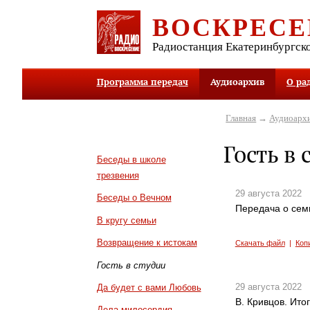
ВОСКРЕСЕ
Радиостанция Екатеринбургск
Программа передач
Аудиоархив
О ра
Главная
→
Аудиоарх
Гость в 
Беседы в школе
трезвения
29 августа 2022
Беседы о Вечном
Передача о сем
В кругу семьи
Возвращение к истокам
Скачать файл
|
Коп
Гость в студии
29 августа 2022
Да будет с вами Любовь
В. Кривцов. Ито
Дела милосердия