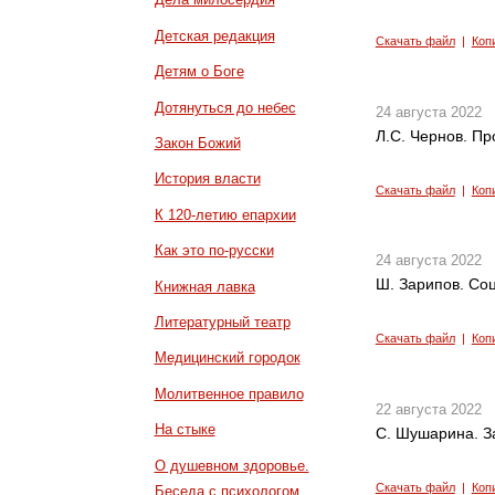
Детская редакция
Скачать файл
|
Коп
Детям о Боге
Дотянуться до небес
24 августа 2022
Л.С. Чернов. П
Закон Божий
История власти
Скачать файл
|
Коп
К 120-летию епархии
Как это по-русски
24 августа 2022
Ш. Зарипов. Со
Книжная лавка
Литературный театр
Скачать файл
|
Коп
Медицинский городок
Молитвенное правило
22 августа 2022
На стыке
С. Шушарина. З
О душевном здоровье.
Скачать файл
|
Коп
Беседа с психологом