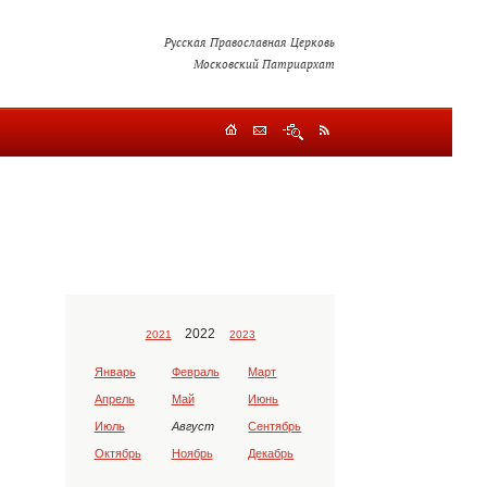
Русская Православная Церковь
Московский Патриархат
2022
2021
2023
Январь
Февраль
Март
Апрель
Май
Июнь
Июль
Август
Сентябрь
Октябрь
Ноябрь
Декабрь