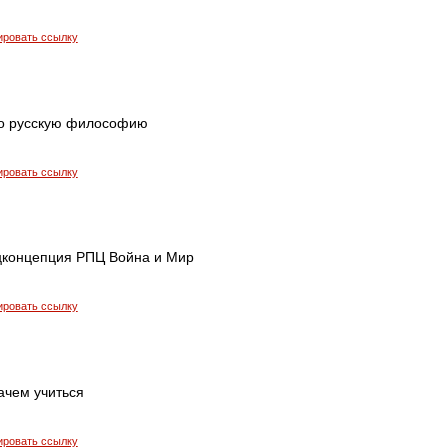
ировать ссылку
ро русскую философию
ировать ссылку
цконцепция РПЦ Война и Мир
ировать ссылку
ачем учиться
ировать ссылку