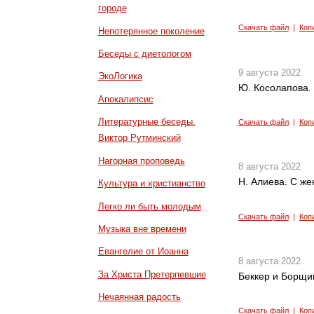
городе
Скачать файл
|
Коп
Непотерянное поколение
Беседы с диетологом
9 августа 2022
ЭкоЛогика
Ю. Косолапова.
Апокалипсис
Литературные беседы.
Скачать файл
|
Коп
Виктор Рутминский
Нагорная проповедь
8 августа 2022
Н. Алиева. С же
Культура и христианство
Легко ли быть молодым
Скачать файл
|
Коп
Музыка вне времени
Евангелие от Иоанна
8 августа 2022
За Христа Претерпевшие
Беккер и Борщи
Нечаянная радость
Скачать файл
|
Коп