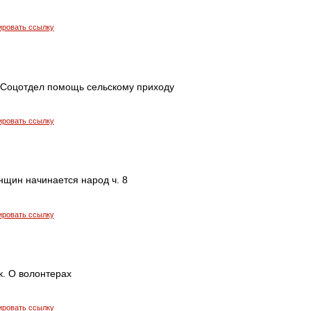
ировать ссылку
 Соцотдел помощь сельскому приходу
ировать ссылку
нщин начинается народ ч. 8
ировать ссылку
к. О волонтерах
ировать ссылку