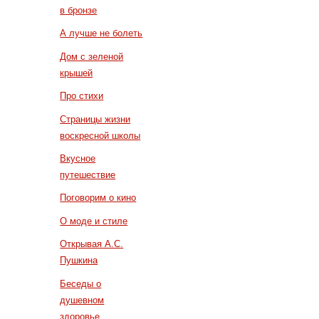
в бронзе
А лучше не болеть
Дом с зеленой
крышей
Про стихи
Страницы жизни
воскресной школы
Вкусное
путешествие
Поговорим о кино
О моде и стиле
Открывая А.С.
Пушкина
Беседы о
душевном
здоровье