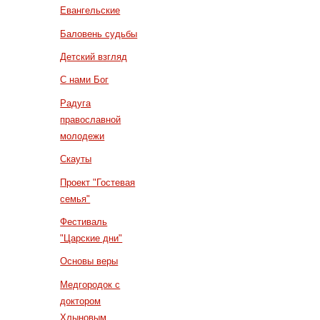
Евангельские
Баловень судьбы
Детский взгляд
С нами Бог
Радуга
православной
молодежи
Скауты
Проект "Гостевая
семья"
Фестиваль
"Царские дни"
Основы веры
Медгородок с
доктором
Хлыновым