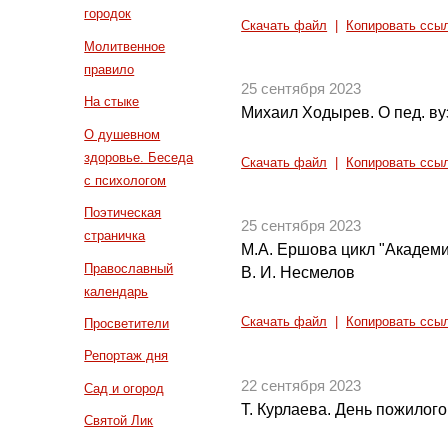
городок
Скачать файл
|
Копировать ссы
Молитвенное
правило
25 сентября 2023
На стыке
Михаил Ходырев. О пед. ву
О душевном
здоровье. Беседа
Скачать файл
|
Копировать ссы
с психологом
Поэтическая
25 сентября 2023
страничка
М.А. Ершова цикл "Академи
Православный
В. И. Несмелов
календарь
Скачать файл
|
Копировать ссы
Просветители
Репортаж дня
22 сентября 2023
Сад и огород
Т. Курлаева. День пожилого
Святой Лик