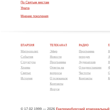
По Святым местам
Урала
Мнение поколения
ЕПАРХИЯ
ТЕЛЕКАНАЛ
РАДИО
Г
Митрополит
Эфир
Программа
Н
События
Новости
передач
А
Структура
Программы
Аудиоархив
Н
Храмы
Ответы на
О радиостанции
Ф
Святые
вопросы
Частоты
О
История
О телеканале
Контакты
К
Контакты
Форум
© 17.02.1999 — 2026
Екатеринбургский епархиальный