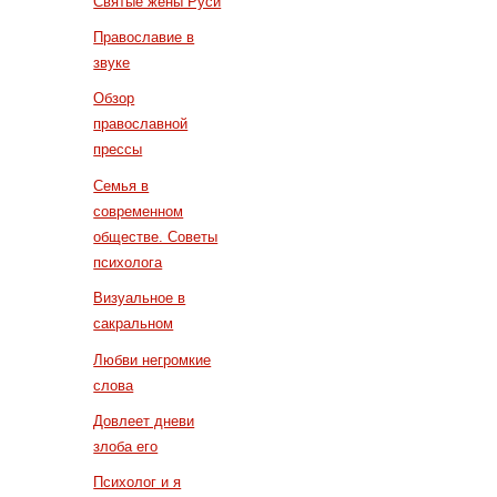
Святые жены Руси
Православие в
звуке
Обзор
православной
прессы
Семья в
современном
обществе. Советы
психолога
Визуальное в
сакральном
Любви негромкие
слова
Довлеет дневи
злоба его
Психолог и я