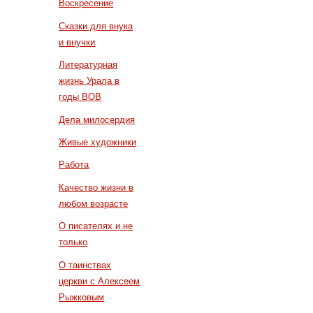
Воскресение
Сказки для внука
и внучки
Литературная
жизнь Урала в
годы ВОВ
Дела милосердия
Живые художники
Работа
Качество жизни в
любом возрасте
О писателях и не
только
О таинствах
церкви с Алексеем
Рыжковым