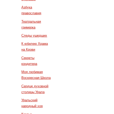
Азбука
православия
Театральная
гримерка
Следы ушедших
К юбилею Храма
на Крови
Секреты
кондитера
Моя любимая
Воскресная Школа
Сердце духовной
столицы Урала
Уральский
народный хор