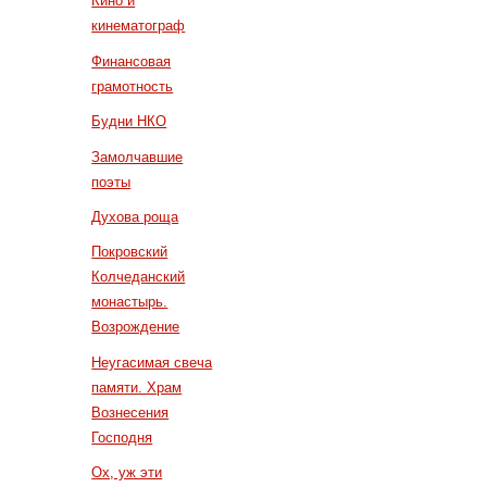
Кино и
кинематограф
Финансовая
грамотность
Будни НКО
Замолчавшие
поэты
Духова роща
Покровский
Колчеданский
монастырь.
Возрождение
Неугасимая свеча
памяти. Храм
Вознесения
Господня
Ох, уж эти