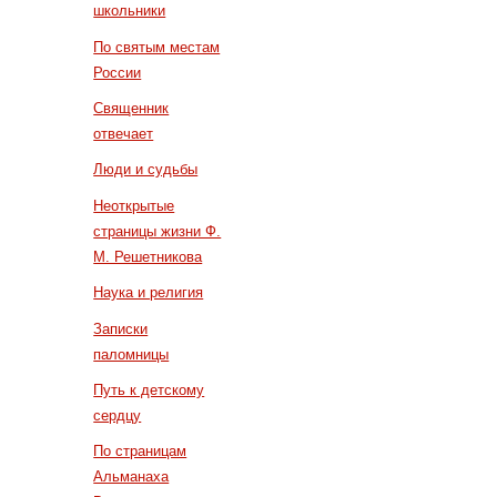
школьники
По святым местам
России
Священник
отвечает
Люди и судьбы
Неоткрытые
страницы жизни Ф.
М. Решетникова
Наука и религия
Записки
паломницы
Путь к детскому
сердцу
По страницам
Альманаха