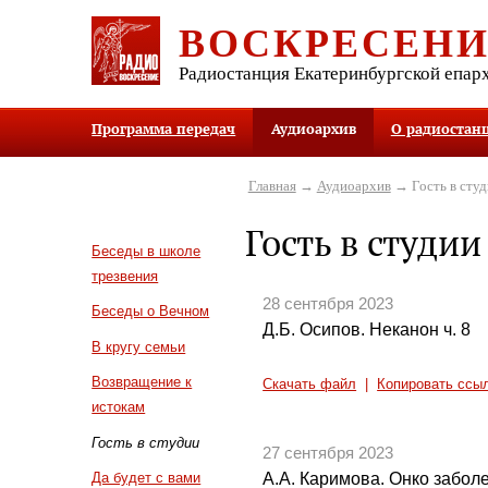
ВОСКРЕСЕН
Радиостанция Екатеринбургской епар
Программа передач
Аудиоархив
О радиостан
Главная
→
Аудиоархив
→ Гость в студ
Гость в студии
Беседы в школе
трезвения
28 сентября 2023
Беседы о Вечном
Д.Б. Осипов. Неканон ч. 8
В кругу семьи
Возвращение к
Скачать файл
|
Копировать ссы
истокам
Гость в студии
27 сентября 2023
А.А. Каримова. Онко забол
Да будет с вами