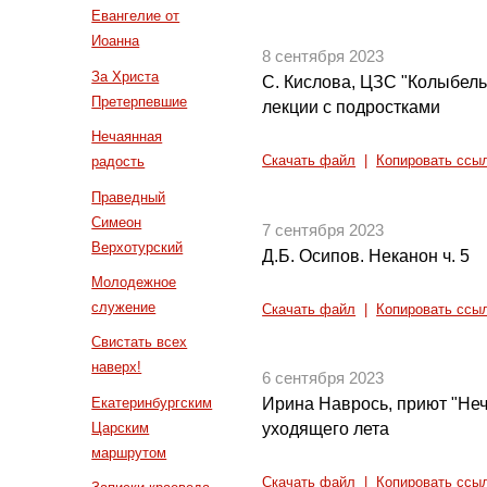
Евангелие от
Иоанна
8 сентября 2023
За Христа
С. Кислова, ЦЗС "Колыбель
Претерпевшие
лекции с подростками
Нечаянная
радость
Скачать файл
|
Копировать ссы
Праведный
Симеон
7 сентября 2023
Верхотурский
Д.Б. Осипов. Неканон ч. 5
Молодежное
служение
Скачать файл
|
Копировать ссы
Свистать всех
наверх!
6 сентября 2023
Екатеринбургским
Ирина Наврось, приют "Неч
Царским
уходящего лета
маршрутом
Скачать файл
|
Копировать ссы