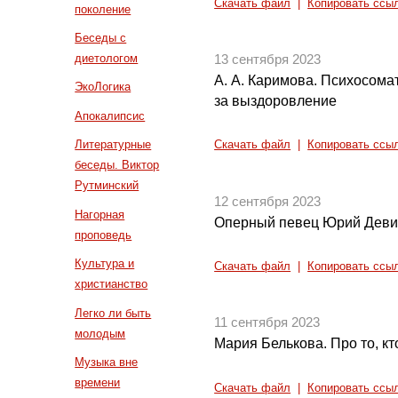
Скачать файл
|
Копировать ссы
поколение
Беседы с
диетологом
13 сентября 2023
А. А. Каримова. Психосомат
ЭкоЛогика
за выздоровление
Апокалипсис
Литературные
Скачать файл
|
Копировать ссы
беседы. Виктор
Рутминский
12 сентября 2023
Нагорная
Оперный певец Юрий Девин
проповедь
Культура и
Скачать файл
|
Копировать ссы
христианство
Легко ли быть
11 сентября 2023
молодым
Мария Белькова. Про то, к
Музыка вне
времени
Скачать файл
|
Копировать ссы