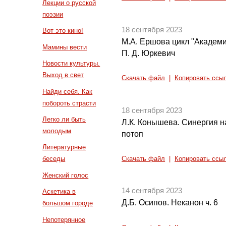
Лекции о русской
поэзии
18 сентября 2023
Вот это кино!
М.А. Ершова цикл "Академи
Мамины вести
П. Д. Юркевич
Новости культуры.
Выход в свет
Скачать файл
|
Копировать ссы
Найди себя. Как
побороть страсти
18 сентября 2023
Легко ли быть
Л.К. Конышева. Синергия н
молодым
потоп
Литературные
беседы
Скачать файл
|
Копировать ссы
Женский голос
14 сентября 2023
Аскетика в
Д.Б. Осипов. Неканон ч. 6
большом городе
Непотерянное