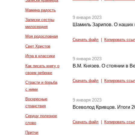
Записки краеведа
Мамина радость
9 января 2023
Записки сестры
Шамиль Зарипов. О наших 
милосердия
Моя родословная
Скачать файл
|
Копировать ссы
Свет Христов
Игра в классики
9 января 2023
В.М. Князев. О стоянии в В
Как писать книгу о
своем ребенке
Скачать файл
|
Копировать ссы
Страсти и борьба
с ними
Воскресные
9 января 2023
странствия
Всеволод Кривцов. Итоги 2
Сердцу полезное
Скачать файл
|
Копировать ссы
слово
Притчи