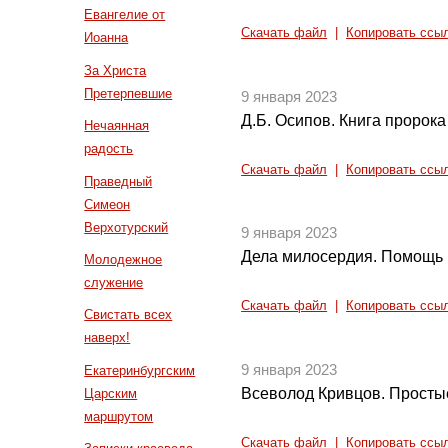
Евангелие от
Скачать файл
|
Копировать ссы
Иоанна
За Христа
Претерпевшие
9 января 2023
Д.Б. Осипов. Книга пророка
Нечаянная
радость
Скачать файл
|
Копировать ссы
Праведный
Симеон
Верхотурский
9 января 2023
Дела милосердия. Помощь 
Молодежное
служение
Скачать файл
|
Копировать ссы
Свистать всех
наверх!
9 января 2023
Екатеринбургским
Всеволод Кривцов. Просты
Царским
маршрутом
Скачать файл
|
Копировать ссы