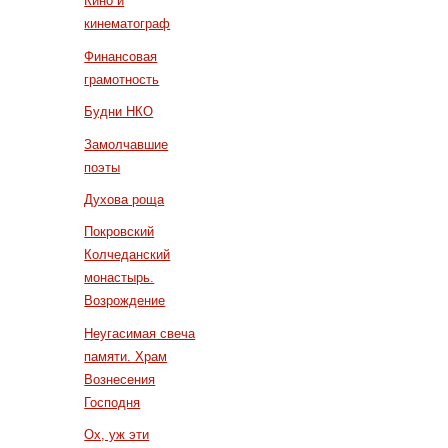
Кино и
кинематограф
Финансовая
грамотность
Будни НКО
Замолчавшие
поэты
Духова роща
Покровский
Колчеданский
монастырь.
Возрождение
Неугасимая свеча
памяти. Храм
Вознесения
Господня
Ох, уж эти