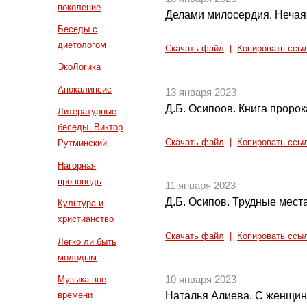
поколение
Делами милосердия. Нечая
Беседы с
диетологом
Скачать файл
|
Копировать ссы
ЭкоЛогика
Апокалипсис
13 января 2023
Д.Б. Осипоов. Книга пророк
Литературные
беседы. Виктор
Скачать файл
|
Копировать ссы
Рутминский
Нагорная
проповедь
11 января 2023
Д.Б. Осипов. Трудные мест
Культура и
христианство
Скачать файл
|
Копировать ссы
Легко ли быть
молодым
Музыка вне
10 января 2023
времени
Наталья Алиева. С женщин 