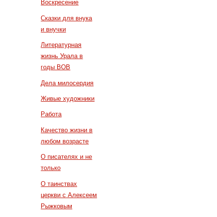
Воскресение
Сказки для внука
и внучки
Литературная
жизнь Урала в
годы ВОВ
Дела милосердия
Живые художники
Работа
Качество жизни в
любом возрасте
О писателях и не
только
О таинствах
церкви с Алексеем
Рыжковым