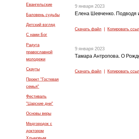
Евангельские
9 января 2023
Елена Шевченко. Подводя и
Баловень судьбы
Детский взгляд
Скачать файл
|
Копировать ссы
С нами Бог
Радуга
9 января 2023
православной
Тамара Антропова. О Рожд
молодежи
Скауты
Скачать файл
|
Копировать ссы
Проект "Гостевая
семья"
Фестиваль
"Царские дни"
Основы веры
Медгородок с
доктором
Хлыновым