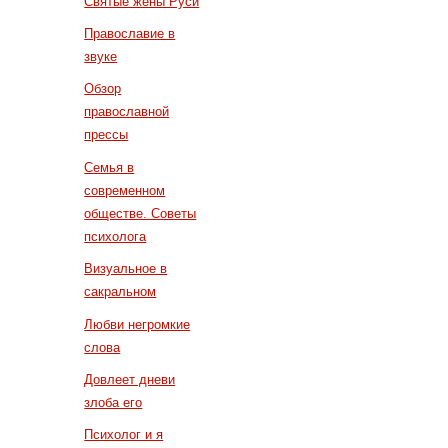
Святые жены Руси
Православие в
звуке
Обзор
православной
прессы
Семья в
современном
обществе. Советы
психолога
Визуальное в
сакральном
Любви негромкие
слова
Довлеет дневи
злоба его
Психолог и я