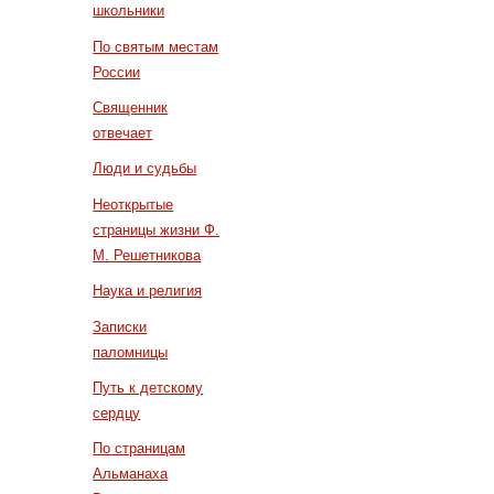
школьники
По святым местам
России
Священник
отвечает
Люди и судьбы
Неоткрытые
страницы жизни Ф.
М. Решетникова
Наука и религия
Записки
паломницы
Путь к детскому
сердцу
По страницам
Альманаха