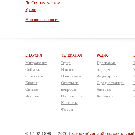
По Святым местам
Урала
Мнение поколения
ЕПАРХИЯ
ТЕЛЕКАНАЛ
РАДИО
Г
Митрополит
Эфир
Программа
Н
События
Новости
передач
А
Структура
Программы
Аудиоархив
Н
Храмы
Ответы на
О радиостанции
Ф
Святые
вопросы
Частоты
О
История
О телеканале
Контакты
К
Контакты
Форум
© 17.02.1999 — 2026
Екатеринбургский епархиальный