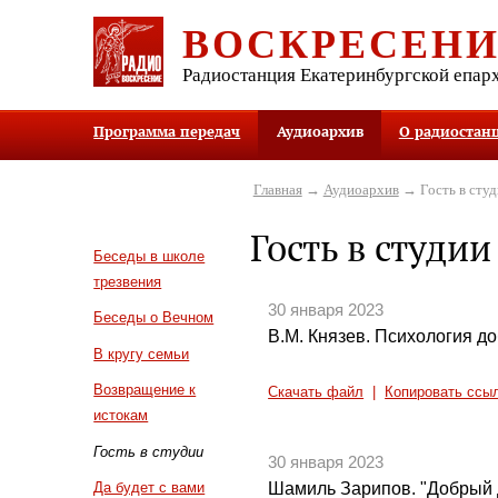
ВОСКРЕСЕН
Радиостанция Екатеринбургской епар
Программа передач
Аудиоархив
О радиостан
Главная
→
Аудиоархив
→ Гость в студ
Гость в студии
Беседы в школе
трезвения
30 января 2023
Беседы о Вечном
В.М. Князев. Психология до
В кругу семьи
Возвращение к
Скачать файл
|
Копировать ссы
истокам
Гость в студии
30 января 2023
Шамиль Зарипов. "Добрый 
Да будет с вами