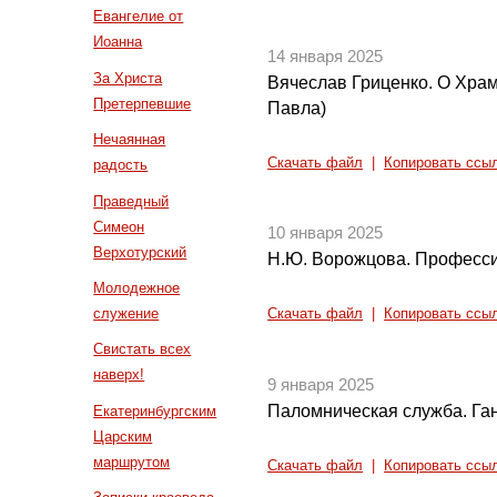
Евангелие от
Иоанна
14 января 2025
За Христа
Вячеслав Гриценко. О Храм
Претерпевшие
Павла)
Нечаянная
Скачать файл
|
Копировать ссы
радость
Праведный
Симеон
10 января 2025
Верхотурский
Н.Ю. Ворожцова. Професси
Молодежное
служение
Скачать файл
|
Копировать ссы
Свистать всех
наверх!
9 января 2025
Паломническая служба. Га
Екатеринбургским
Царским
маршрутом
Скачать файл
|
Копировать ссы