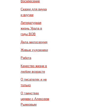
Воскресение
Сказки для внука
и внучки
Литературная
жизнь Урала в
годы ВОВ
Дела милосердия
Живые художники
Работа
Качество жизни в
любом возрасте
О писателях и не
только
О таинствах
церкви с Алексеем
Рыжковым