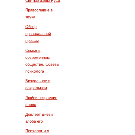
Святые жены Руси
Православие в
звуке
Обзор
православной
прессы
Семья в
современном
обществе. Советы
психолога
Визуальное в
сакральном
Любви негромкие
слова
Довлеет дневи
злоба его
Психолог и я