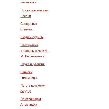
школьники
По святым местам
России
Священник
отвечает
Люди и судьбы
Неоткрытые
страницы жизни Ф.
М. Решетникова
Наука и религия
Записки
паломницы
Путь к детскому
сердцу
По страницам
Альманаха