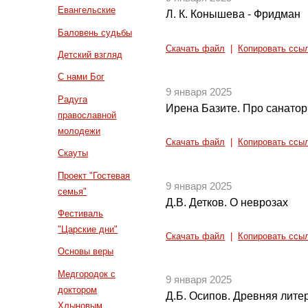
Евангельские
Л. К. Конышева - Фридман
Баловень судьбы
Скачать файл
|
Копировать ссы
Детский взгляд
С нами Бог
9 января 2025
Радуга
Ирена Базите. Про санатор
православной
молодежи
Скачать файл
|
Копировать ссы
Скауты
Проект "Гостевая
9 января 2025
семья"
Д.В. Детков. О неврозах
Фестиваль
"Царские дни"
Скачать файл
|
Копировать ссы
Основы веры
Медгородок с
9 января 2025
доктором
Д.Б. Осипов. Древняя литер
Хлыновым