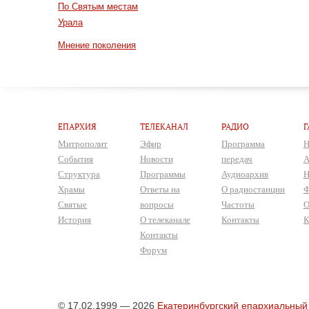
По Святым местам
Урала
Мнение поколения
ЕПАРХИЯ
ТЕЛЕКАНАЛ
РАДИО
Г
Митрополит
Эфир
Программа
Н
События
Новости
передач
А
Структура
Программы
Аудиоархив
Н
Храмы
Ответы на
О радиостанции
Ф
Святые
вопросы
Частоты
О
История
О телеканале
Контакты
К
Контакты
Форум
© 17.02.1999 — 2026
Екатеринбургский епархиальный