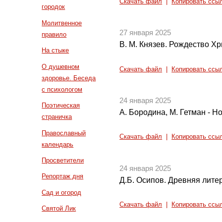
Скачать файл
|
Копировать ссы
городок
Молитвенное
27 января 2025
правило
В. М. Князев. Рождество Х
На стыке
О душевном
Скачать файл
|
Копировать ссы
здоровье. Беседа
с психологом
24 января 2025
Поэтическая
А. Бородина, М. Гетман - Н
страничка
Православный
Скачать файл
|
Копировать ссы
календарь
Просветители
24 января 2025
Репортаж дня
Д.Б. Осипов. Древняя литер
Сад и огород
Скачать файл
|
Копировать ссы
Святой Лик