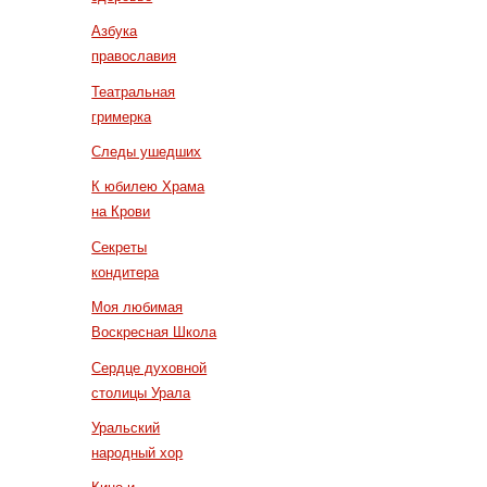
Азбука
православия
Театральная
гримерка
Следы ушедших
К юбилею Храма
на Крови
Секреты
кондитера
Моя любимая
Воскресная Школа
Сердце духовной
столицы Урала
Уральский
народный хор