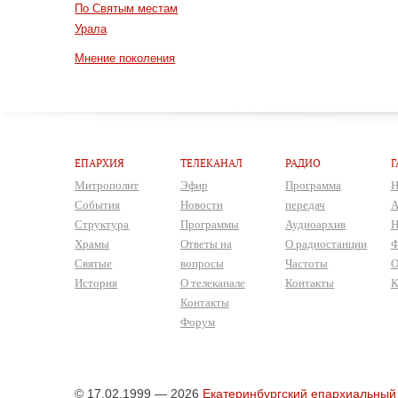
По Святым местам
Урала
Мнение поколения
ЕПАРХИЯ
ТЕЛЕКАНАЛ
РАДИО
Г
Митрополит
Эфир
Программа
Н
События
Новости
передач
А
Структура
Программы
Аудиоархив
Н
Храмы
Ответы на
О радиостанции
Ф
Святые
вопросы
Частоты
О
История
О телеканале
Контакты
К
Контакты
Форум
© 17.02.1999 — 2026
Екатеринбургский епархиальный