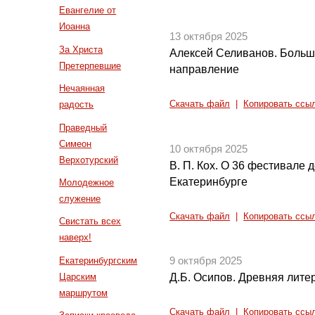
Евангелие от
Иоанна
13 октября 2025
За Христа
Алексей Селиванов. Больш
Претерпевшие
направление
Нечаянная
радость
Скачать файл
|
Копировать ссы
Праведный
Симеон
10 октября 2025
Верхотурский
В. П. Кох. О 36 фестивале 
Екатеринбурге
Молодежное
служение
Скачать файл
|
Копировать ссы
Свистать всех
наверх!
Екатеринбургским
9 октября 2025
Царским
Д.Б. Осипов. Древняя литер
маршрутом
Скачать файл
|
Копировать ссы