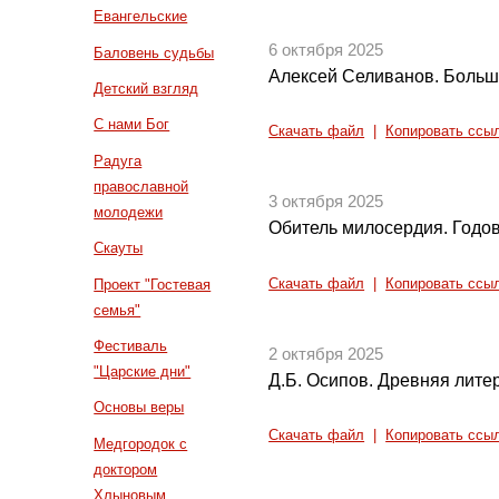
Евангельские
6 октября 2025
Баловень судьбы
Алексей Селиванов. Больш
Детский взгляд
С нами Бог
Скачать файл
|
Копировать ссы
Радуга
православной
3 октября 2025
молодежи
Обитель милосердия. Годо
Скауты
Скачать файл
|
Копировать ссы
Проект "Гостевая
семья"
Фестиваль
2 октября 2025
"Царские дни"
Д.Б. Осипов. Древняя литер
Основы веры
Скачать файл
|
Копировать ссы
Медгородок с
доктором
Хлыновым