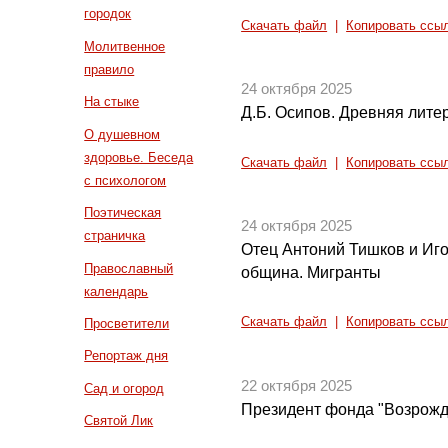
городок
Скачать файл
|
Копировать ссы
Молитвенное
правило
24 октября 2025
На стыке
Д.Б. Осипов. Древняя литер
О душевном
здоровье. Беседа
Скачать файл
|
Копировать ссы
с психологом
Поэтическая
24 октября 2025
страничка
Отец Антоний Тишков и Иго
Православный
община. Мигранты
календарь
Скачать файл
|
Копировать ссы
Просветители
Репортаж дня
22 октября 2025
Сад и огород
Президент фонда "Возрожд
Святой Лик