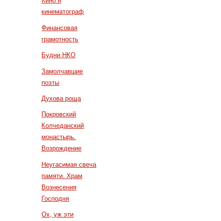
Кино и
кинематограф
Финансовая
грамотность
Будни НКО
Замолчавшие
поэты
Духова роща
Покровский
Колчеданский
монастырь.
Возрождение
Неугасимая свеча
памяти. Храм
Вознесения
Господня
Ох, уж эти