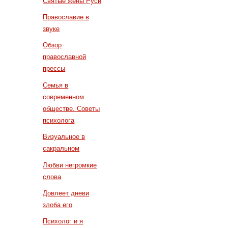
Святые жены Руси
Православие в
звуке
Обзор
православной
прессы
Семья в
современном
обществе. Советы
психолога
Визуальное в
сакральном
Любви негромкие
слова
Довлеет дневи
злоба его
Психолог и я