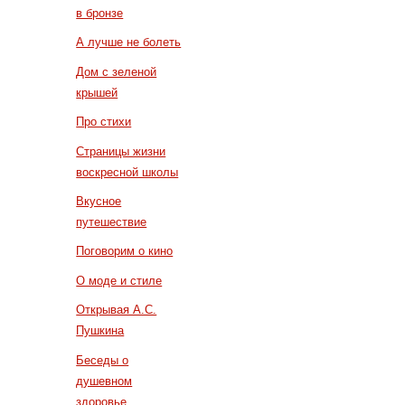
в бронзе
А лучше не болеть
Дом с зеленой
крышей
Про стихи
Страницы жизни
воскресной школы
Вкусное
путешествие
Поговорим о кино
О моде и стиле
Открывая А.С.
Пушкина
Беседы о
душевном
здоровье