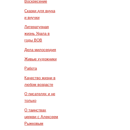
Воскресение
Сказки для внука
и внучки
Литературная
жизнь Урала в
годы ВОВ
Дела милосердия
Живые художники
Работа
Качество жизни в
любом возрасте
О писателях и не
только
О таинствах
церкви с Алексеем
Рыжковым