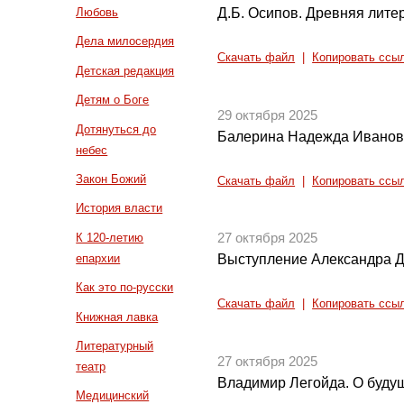
Д.Б. Осипов. Древняя литер
Любовь
Дела милосердия
Скачать файл
|
Копировать ссы
Детская редакция
Детям о Боге
29 октября 2025
Дотянуться до
Балерина Надежда Иванова
небес
Закон Божий
Скачать файл
|
Копировать ссы
История власти
К 120-летию
27 октября 2025
епархии
Выступление Александра Д
Как это по-русски
Скачать файл
|
Копировать ссы
Книжная лавка
Литературный
27 октября 2025
театр
Владимир Легойда. О буд
Медицинский