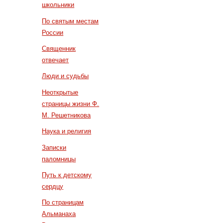
школьники
По святым местам
России
Священник
отвечает
Люди и судьбы
Неоткрытые
страницы жизни Ф.
М. Решетникова
Наука и религия
Записки
паломницы
Путь к детскому
сердцу
По страницам
Альманаха