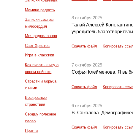
Записки краеведа
Мамина радость
8 октября 2025
Записки сестры
Талай Алексей Константино
милосердия
учредитель благотворитель
Моя родословная
Свет Христов
Скачать файл
|
Копировать ссы
Игра в классики
Как писать книгу о
7 октября 2025
своем ребенке
Софья Клейменова. Я выби
Страсти и борьба
Скачать файл
|
Копировать ссы
с ними
Воскресные
странствия
6 октября 2025
В. Соколова. Демографичес
Сердцу полезное
слово
Скачать файл
|
Копировать ссы
Притчи