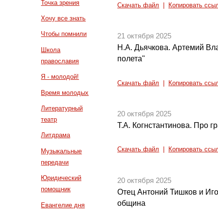
Точка зрения
Скачать файл
|
Копировать ссы
Хочу все знать
Чтобы помнили
21 октября 2025
Н.А. Дьячкова. Артемий Вл
Школа
полета"
православия
Я - молодой!
Скачать файл
|
Копировать ссы
Время молодых
Литературный
20 октября 2025
театр
Т.А. Когнстантинова. Про г
Литдрама
Скачать файл
|
Копировать ссы
Музыкальные
передачи
Юридический
20 октября 2025
помощник
Отец Антоний Тишков и Иго
община
Евангелие дня