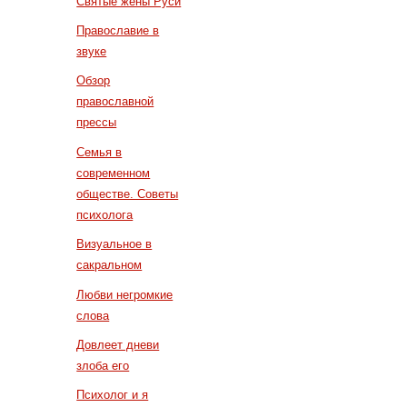
Святые жены Руси
Православие в
звуке
Обзор
православной
прессы
Семья в
современном
обществе. Советы
психолога
Визуальное в
сакральном
Любви негромкие
слова
Довлеет дневи
злоба его
Психолог и я