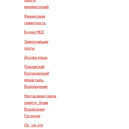
Кино и
кинематограф
Финансовая
грамотность
Будни НКО
Замолчавшие
поэты
Духова роща
Покровский
Колчеданский
монастырь.
Возрождение
Неугасимая свеча
памяти. Храм
Вознесения
Господня
Ох, уж эти