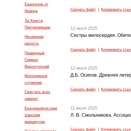
Евангелие от
Скачать файл
|
Копировать ссы
Иоанна
За Христа
Претерпевшие
12 июля 2025
Сестры милосердия. Обите
Нечаянная
радость
Скачать файл
|
Копировать ссы
Праведный
Симеон
Верхотурский
12 июля 2025
Д.Б. Осипов. Древняя литер
Молодежное
служение
Скачать файл
|
Копировать ссы
Свистать всех
наверх!
11 июля 2025
Екатеринбургским
Л. В. Смольникова. Ассоци
Царским
маршрутом
Скачать файл
|
Копировать ссы