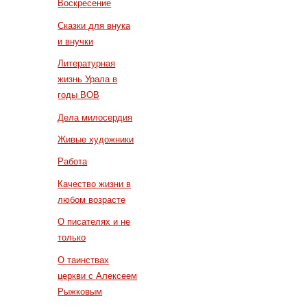
Воскресение
Сказки для внука
и внучки
Литературная
жизнь Урала в
годы ВОВ
Дела милосердия
Живые художники
Работа
Качество жизни в
любом возрасте
О писателях и не
только
О таинствах
церкви с Алексеем
Рыжковым