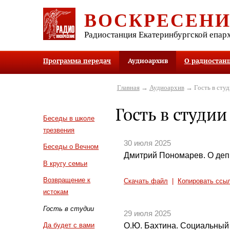
ВОСКРЕСЕН
Радиостанция Екатеринбургской епар
Программа передач
Аудиоархив
О радиостан
Главная
→
Аудиоархив
→ Гость в студ
Гость в студии
Беседы в школе
трезвения
30 июля 2025
Беседы о Вечном
Дмитрий Пономарев. О деп
В кругу семьи
Возвращение к
Скачать файл
|
Копировать ссы
истокам
Гость в студии
29 июля 2025
О.Ю. Бахтина. Социальный 
Да будет с вами