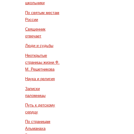
школьники
По святым местам
России
Священник
отвечает
Люди и судьбы
Неоткрытые
страницы жизни Ф.
М. Решетникова
Наука и религия
Записки
паломницы
Путь к детскому
сердцу
По страницам
Альманаха