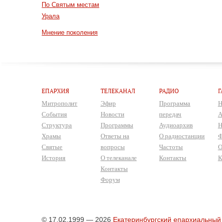
По Святым местам
Урала
Мнение поколения
ЕПАРХИЯ
ТЕЛЕКАНАЛ
РАДИО
Г
Митрополит
Эфир
Программа
Н
События
Новости
передач
А
Структура
Программы
Аудиоархив
Н
Храмы
Ответы на
О радиостанции
Ф
Святые
вопросы
Частоты
О
История
О телеканале
Контакты
К
Контакты
Форум
© 17.02.1999 — 2026
Екатеринбургский епархиальный