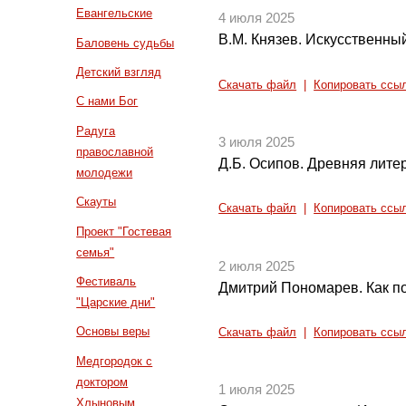
Евангельские
4 июля 2025
В.М. Князев. Искусственный
Баловень судьбы
Детский взгляд
Скачать файл
|
Копировать ссы
С нами Бог
Радуга
3 июля 2025
православной
Д.Б. Осипов. Древняя литер
молодежи
Скауты
Скачать файл
|
Копировать ссы
Проект "Гостевая
семья"
2 июля 2025
Фестиваль
Дмитрий Пономарев. Как п
"Царские дни"
Основы веры
Скачать файл
|
Копировать ссы
Медгородок с
доктором
1 июля 2025
Хлыновым