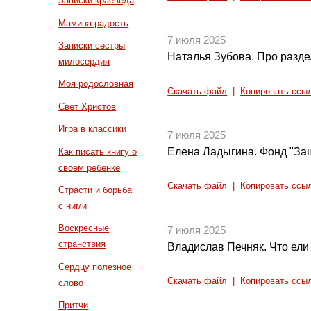
Записки краеведа
Мамина радость
7 июля 2025
Записки сестры
Наталья Зубова. Про разд
милосердия
Моя родословная
Скачать файл
|
Копировать ссы
Свет Христов
Игра в классики
7 июля 2025
Елена Ладыгина. Фонд "За
Как писать книгу о
своем ребенке
Скачать файл
|
Копировать ссы
Страсти и борьба
с ними
Воскресные
7 июля 2025
странствия
Владислав Печняк. Что ели 
Сердцу полезное
Скачать файл
|
Копировать ссы
слово
Притчи