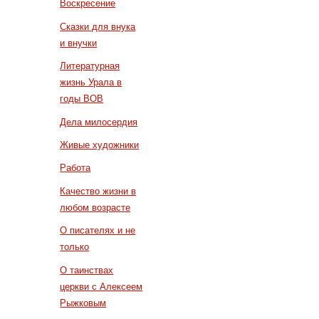
Воскресение
Сказки для внука
и внучки
Литературная
жизнь Урала в
годы ВОВ
Дела милосердия
Живые художники
Работа
Качество жизни в
любом возрасте
О писателях и не
только
О таинствах
церкви с Алексеем
Рыжковым