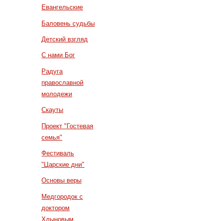
Евангельские
Баловень судьбы
Детский взгляд
С нами Бог
Радуга
православной
молодежи
Скауты
Проект "Гостевая
семья"
Фестиваль
"Царские дни"
Основы веры
Медгородок с
доктором
Хлыновым