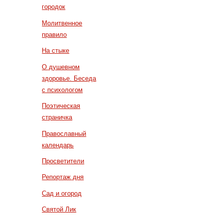
городок
Молитвенное
правило
На стыке
О душевном
здоровье. Беседа
с психологом
Поэтическая
страничка
Православный
календарь
Просветители
Репортаж дня
Сад и огород
Святой Лик