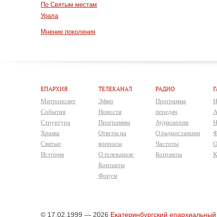
По Святым местам
Урала
Мнение поколения
ЕПАРХИЯ
ТЕЛЕКАНАЛ
РАДИО
Г
Митрополит
Эфир
Программа
Н
События
Новости
передач
А
Структура
Программы
Аудиоархив
Н
Храмы
Ответы на
О радиостанции
Ф
Святые
вопросы
Частоты
О
История
О телеканале
Контакты
К
Контакты
Форум
© 17.02.1999 — 2026
Екатеринбургский епархиальный