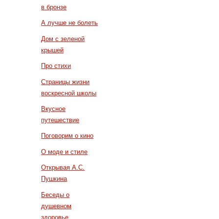
в бронзе
А лучше не болеть
Дом с зеленой
крышей
Про стихи
Страницы жизни
воскресной школы
Вкусное
путешествие
Поговорим о кино
О моде и стиле
Открывая А.С.
Пушкина
Беседы о
душевном
здоровье