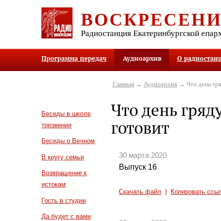
ВОСКРЕСЕН
Радиостанция Екатеринбургской епар
Программа передач
Аудиоархив
О радиостан
Главная
→
Аудиоархив
→ Что день гр
Что день гря
Беседы в школе
готовит
трезвения
Беседы о Вечном
30 марта 2020
В кругу семьи
Выпуск 16
Возвращение к
истокам
Скачать файл
|
Копировать ссы
Гость в студии
Да будет с вами