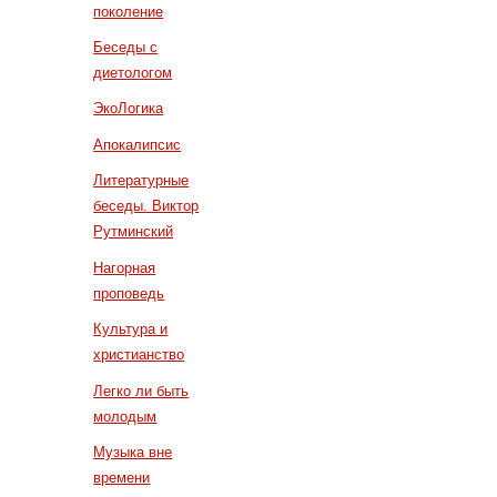
поколение
Беседы с
диетологом
ЭкоЛогика
Апокалипсис
Литературные
беседы. Виктор
Рутминский
Нагорная
проповедь
Культура и
христианство
Легко ли быть
молодым
Музыка вне
времени