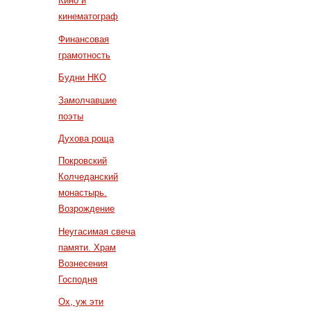
Кино и
кинематограф
Финансовая
грамотность
Будни НКО
Замолчавшие
поэты
Духова роща
Покровский
Колчеданский
монастырь.
Возрождение
Неугасимая свеча
памяти. Храм
Вознесения
Господня
Ох, уж эти