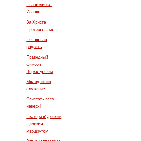
Евангелие от
Иоанна
За Христа
Претерпевшие
Нечаянная
радость
Праведный
Симеон
Верхотурский
Молодежное
служение
Свистать всех
наверх!
Екатеринбургским
Царским
маршрутом