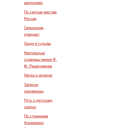
школьники
По святым местам
России
Священник
отвечает
Люди и судьбы
Неоткрытые
страницы жизни Ф.
М. Решетникова
Наука и религия
Записки
паломницы
Путь к детскому
сердцу
По страницам
Альманаха