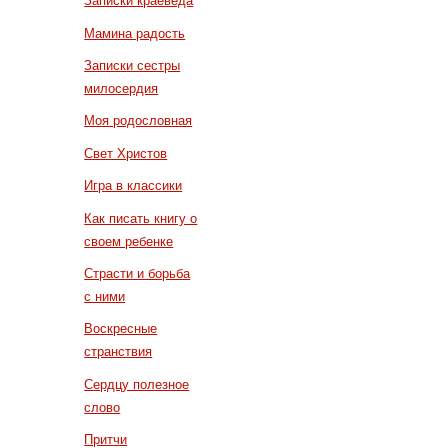
Записки краеведа
Мамина радость
Записки сестры
милосердия
Моя родословная
Свет Христов
Игра в классики
Как писать книгу о
своем ребенке
Страсти и борьба
с ними
Воскресные
странствия
Сердцу полезное
слово
Притчи