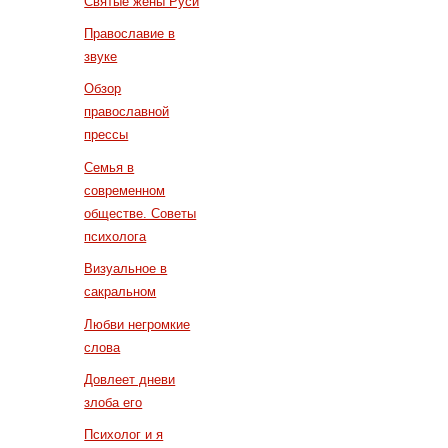
Святые жены Руси
Православие в
звуке
Обзор
православной
прессы
Семья в
современном
обществе. Советы
психолога
Визуальное в
сакральном
Любви негромкие
слова
Довлеет дневи
злоба его
Психолог и я