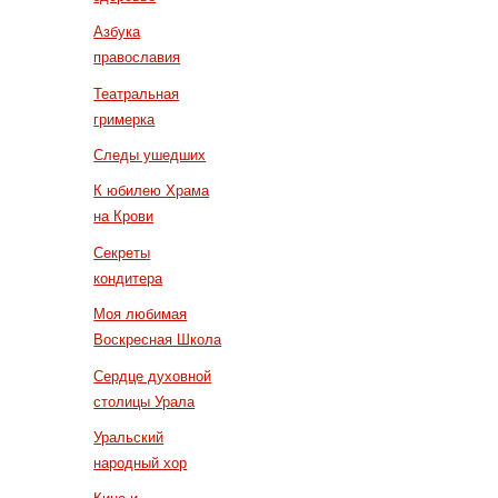
Азбука
православия
Театральная
гримерка
Следы ушедших
К юбилею Храма
на Крови
Секреты
кондитера
Моя любимая
Воскресная Школа
Сердце духовной
столицы Урала
Уральский
народный хор