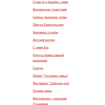
Страсти и борьба с ними
Воскресные странствия
Сердцу полезное слово
Притчи Евангельские
Баловень судьбы
Детский взгляд
С нами Бог
Радуга православной
молодежи
Скауты
Проект "Гостевая семья"
Фестиваль "Царские дни"
Основы веры
Медгородок с доктором
Хлыновым