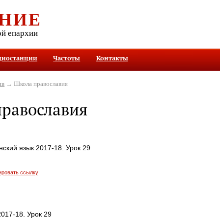
НИЕ
ой епархии
диостанции
Частоты
Контакты
ив
→ Школа православия
равославия
ский язык 2017-18. Урок 29
ировать ссылку
017-18. Урок 29