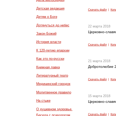
Детская редакция
Скачать файл
|
Коп
Детям о Боге
Дотянуться до небес
22 марта 2018
Церковно-славян
Закон Божий
История власти
Скачать файл
|
Коп
К 120-летию епархии
Как это по-русски
21 марта 2018
Добротолюбие 2
Книжная лавка
Литературный театр
Скачать файл
|
Коп
Медицинский городок
Молитвенное правило
15 марта 2018
На стыке
Церковно-славян
О душевном здоровье.
Скачать файл
|
Коп
Беседа с психологом