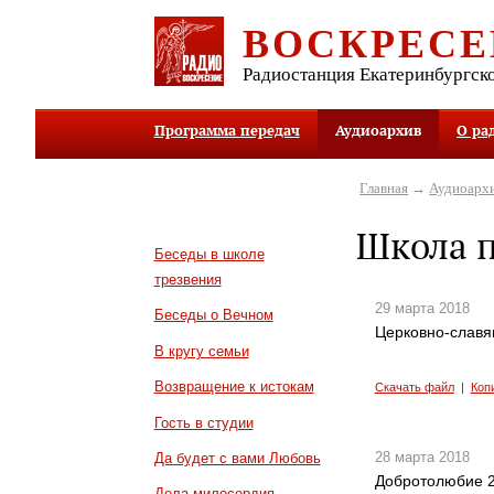
ВОСКРЕСЕ
Радиостанция Екатеринбургск
Программа передач
Аудиоархив
О ра
Главная
→
Аудиоарх
Школа п
Беседы в школе
трезвения
29 марта 2018
Беседы о Вечном
Церковно-славян
В кругу семьи
Возвращение к истокам
Скачать файл
|
Коп
Гость в студии
28 марта 2018
Да будет с вами Любовь
Добротолюбие 2
Дела милосердия