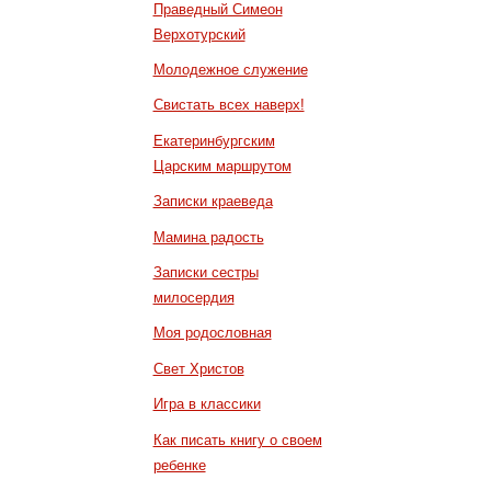
Праведный Симеон
Верхотурский
Молодежное служение
Свистать всех наверх!
Екатеринбургским
Царским маршрутом
Записки краеведа
Мамина радость
Записки сестры
милосердия
Моя родословная
Свет Христов
Игра в классики
Как писать книгу о своем
ребенке