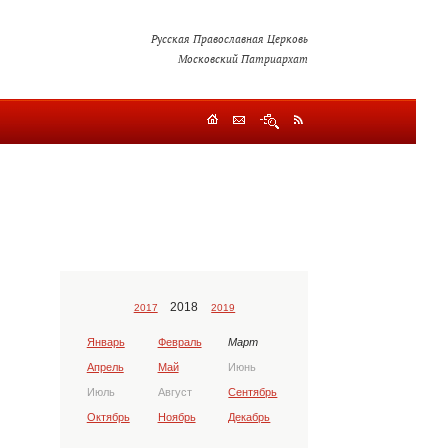
Русская Православная Церковь
Московский Патриархат
2018
2017
2019
Январь
Февраль
Март
Апрель
Май
Июнь
Июль
Август
Сентябрь
Октябрь
Ноябрь
Декабрь