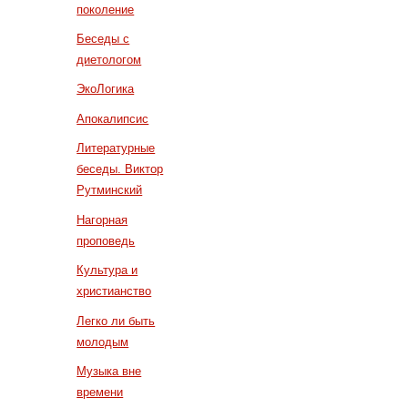
поколение
Беседы с
диетологом
ЭкоЛогика
Апокалипсис
Литературные
беседы. Виктор
Рутминский
Нагорная
проповедь
Культура и
христианство
Легко ли быть
молодым
Музыка вне
времени