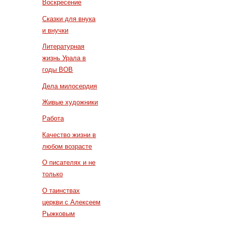
Воскресение
Сказки для внука
и внучки
Литературная
жизнь Урала в
годы ВОВ
Дела милосердия
Живые художники
Работа
Качество жизни в
любом возрасте
О писателях и не
только
О таинствах
церкви с Алексеем
Рыжковым