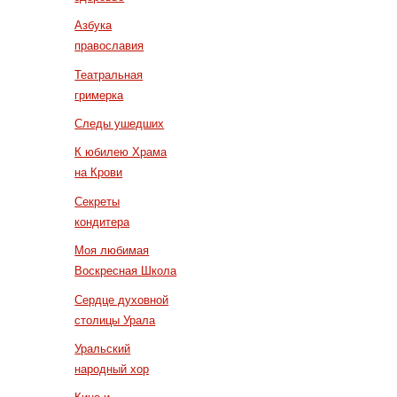
Азбука
православия
Театральная
гримерка
Следы ушедших
К юбилею Храма
на Крови
Секреты
кондитера
Моя любимая
Воскресная Школа
Сердце духовной
столицы Урала
Уральский
народный хор