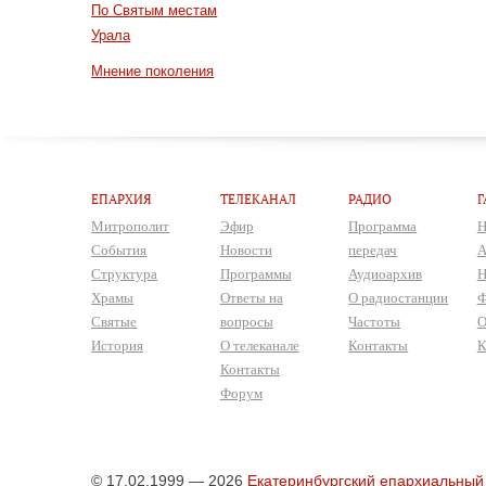
По Святым местам
Урала
Мнение поколения
ЕПАРХИЯ
ТЕЛЕКАНАЛ
РАДИО
Г
Митрополит
Эфир
Программа
Н
События
Новости
передач
А
Структура
Программы
Аудиоархив
Н
Храмы
Ответы на
О радиостанции
Ф
Святые
вопросы
Частоты
О
История
О телеканале
Контакты
К
Контакты
Форум
© 17.02.1999 — 2026
Екатеринбургский епархиальный