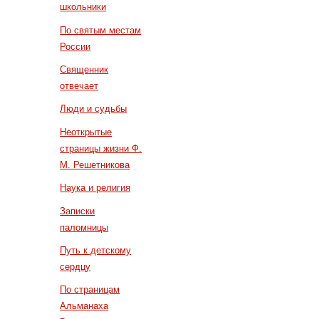
школьники
По святым местам
России
Священник
отвечает
Люди и судьбы
Неоткрытые
страницы жизни Ф.
М. Решетникова
Наука и религия
Записки
паломницы
Путь к детскому
сердцу
По страницам
Альманаха