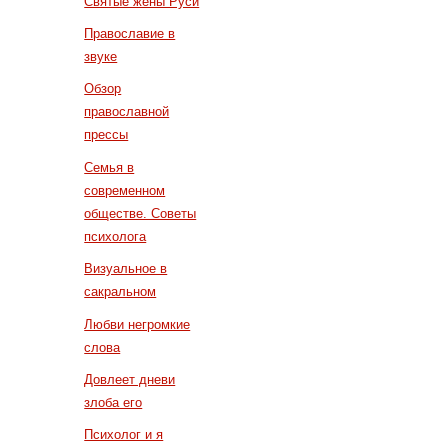
Святые жены Руси
Православие в
звуке
Обзор
православной
прессы
Семья в
современном
обществе. Советы
психолога
Визуальное в
сакральном
Любви негромкие
слова
Довлеет дневи
злоба его
Психолог и я