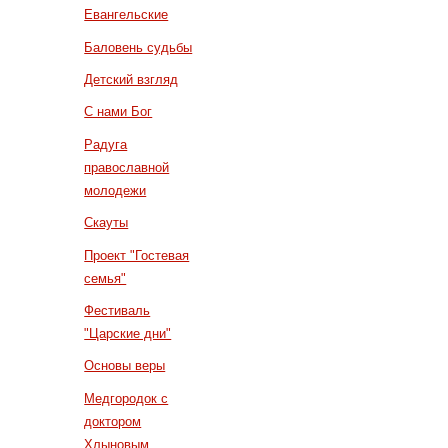
Евангельские
Баловень судьбы
Детский взгляд
С нами Бог
Радуга
православной
молодежи
Скауты
Проект "Гостевая
семья"
Фестиваль
"Царские дни"
Основы веры
Медгородок с
доктором
Хлыновым