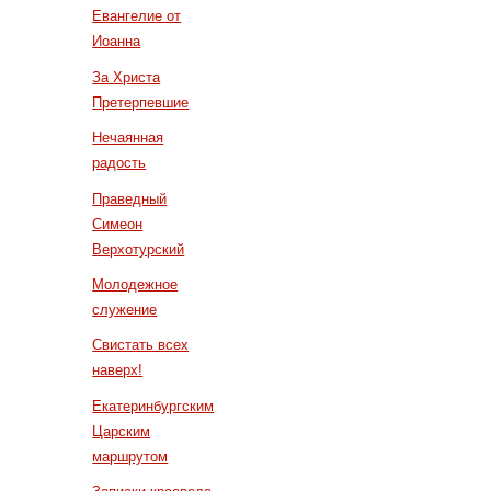
Евангелие от
Иоанна
За Христа
Претерпевшие
Нечаянная
радость
Праведный
Симеон
Верхотурский
Молодежное
служение
Свистать всех
наверх!
Екатеринбургским
Царским
маршрутом