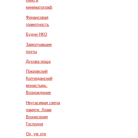
Кино и
кинематограф
Финансовая
грамотность
Будни НКО
Замолчавшие
поэты
Духова роща
Покровский
Колчеданский
монастырь.
Возрождение
Неугасимая свеча
памяти. Храм
Вознесения
Господня
Ох, уж эти