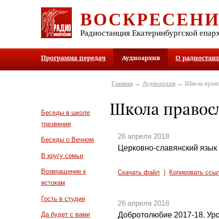
ВОСКРЕСЕН
Радиостанция Екатеринбургской епар
Программа передач
Аудиоархив
О радиостан
Главная
→
Аудиоархив
→ Школа право
Школа правос
Беседы в школе
трезвения
26 апреля 2018
Беседы о Вечном
Церковно-славянский язык 
В кругу семьи
Возвращение к
Скачать файл
|
Копировать ссы
истокам
Гость в студии
26 апреля 2018
Добротолюбие 2017-18. Уро
Да будет с вами