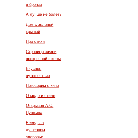
в бронзе
А лучше не болеть
Дом с зеленой
крышей
Про стихи
Страницы жизни
воскресной школы
Вкусное
путешествие
Поговорим о кино
О моде и стиле
Открывая А.С.
Пушкина
Беседы о
душевном
здоровье