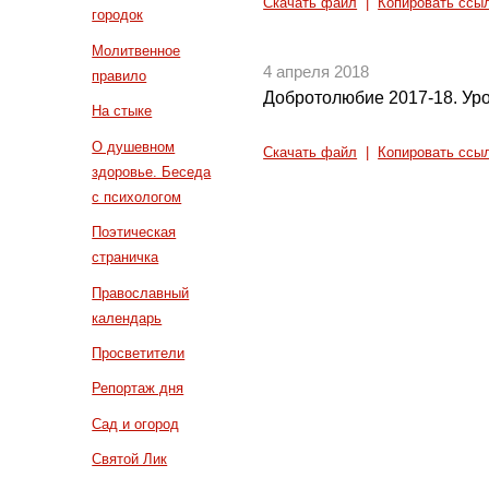
Скачать файл
|
Копировать ссы
городок
Молитвенное
4 апреля 2018
правило
Добротолюбие 2017-18. Уро
На стыке
О душевном
Скачать файл
|
Копировать ссы
здоровье. Беседа
с психологом
Поэтическая
страничка
Православный
календарь
Просветители
Репортаж дня
Сад и огород
Святой Лик