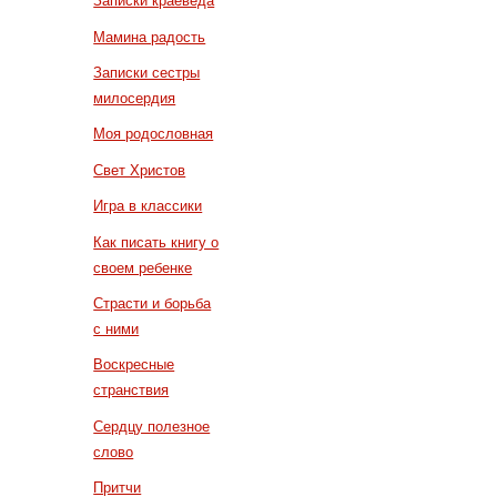
Записки краеведа
Мамина радость
Записки сестры
милосердия
Моя родословная
Свет Христов
Игра в классики
Как писать книгу о
своем ребенке
Страсти и борьба
с ними
Воскресные
странствия
Сердцу полезное
слово
Притчи