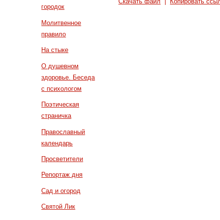
Скачать файл
|
Копировать ссы
городок
Молитвенное
правило
На стыке
О душевном
здоровье. Беседа
с психологом
Поэтическая
страничка
Православный
календарь
Просветители
Репортаж дня
Сад и огород
Святой Лик