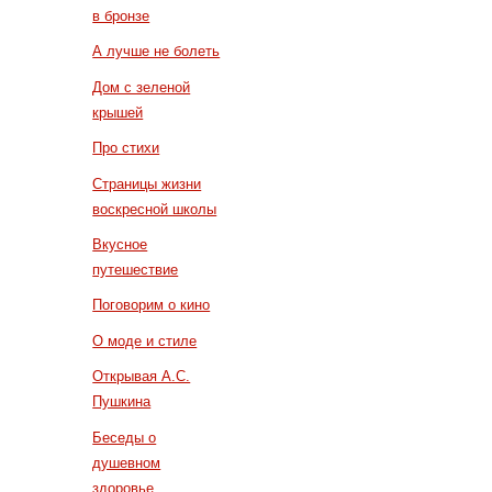
в бронзе
А лучше не болеть
Дом с зеленой
крышей
Про стихи
Страницы жизни
воскресной школы
Вкусное
путешествие
Поговорим о кино
О моде и стиле
Открывая А.С.
Пушкина
Беседы о
душевном
здоровье