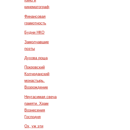
Кино и
кинематограф
Финансовая
грамотность
Будни НКО
Замолчавшие
поэты
Духова роща
Покровский
Колчеданский
монастырь.
Возрождение
Неугасимая свеча
памяти. Храм
Вознесения
Господня
Ох, уж эти