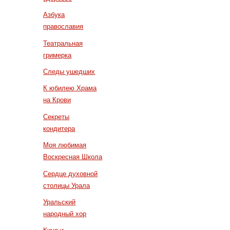
Азбука
православия
Театральная
гримерка
Следы ушедших
К юбилею Храма
на Крови
Секреты
кондитера
Моя любимая
Воскресная Школа
Сердце духовной
столицы Урала
Уральский
народный хор