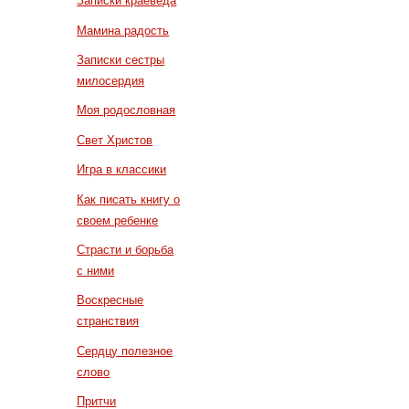
Записки краеведа
Мамина радость
Записки сестры
милосердия
Моя родословная
Свет Христов
Игра в классики
Как писать книгу о
своем ребенке
Страсти и борьба
с ними
Воскресные
странствия
Сердцу полезное
слово
Притчи