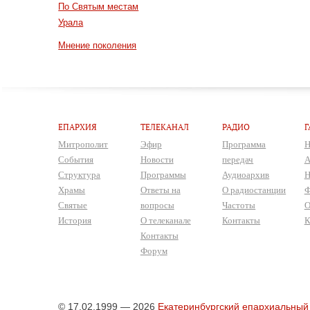
По Святым местам
Урала
Мнение поколения
ЕПАРХИЯ
ТЕЛЕКАНАЛ
РАДИО
Г
Митрополит
Эфир
Программа
Н
События
Новости
передач
А
Структура
Программы
Аудиоархив
Н
Храмы
Ответы на
О радиостанции
Ф
Святые
вопросы
Частоты
О
История
О телеканале
Контакты
К
Контакты
Форум
© 17.02.1999 — 2026
Екатеринбургский епархиальный