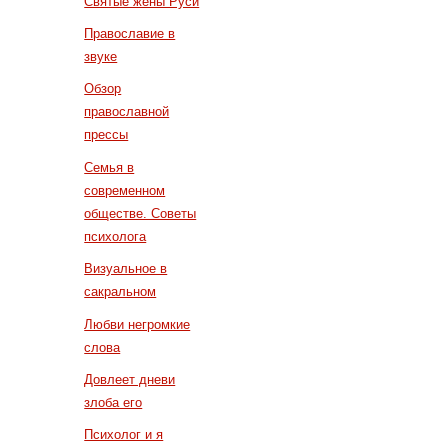
Святые жены Руси
Православие в
звуке
Обзор
православной
прессы
Семья в
современном
обществе. Советы
психолога
Визуальное в
сакральном
Любви негромкие
слова
Довлеет дневи
злоба его
Психолог и я