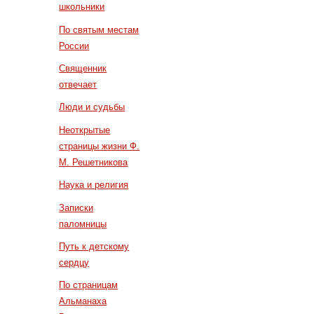
школьники
По святым местам
России
Священник
отвечает
Люди и судьбы
Неоткрытые
страницы жизни Ф.
М. Решетникова
Наука и религия
Записки
паломницы
Путь к детскому
сердцу
По страницам
Альманаха