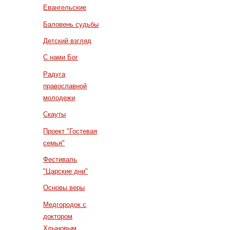
Евангельские
Баловень судьбы
Детский взгляд
С нами Бог
Радуга
православной
молодежи
Скауты
Проект "Гостевая
семья"
Фестиваль
"Царские дни"
Основы веры
Медгородок с
доктором
Хлыновым