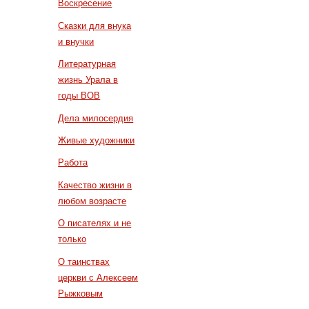
Воскресение
Сказки для внука
и внучки
Литературная
жизнь Урала в
годы ВОВ
Дела милосердия
Живые художники
Работа
Качество жизни в
любом возрасте
О писателях и не
только
О таинствах
церкви с Алексеем
Рыжковым