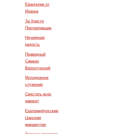
Евангелие от
Иоанна
За Христа
Претерпевшие
Нечаянная
радость
Праведный
Симеон
Верхотурский
Молодежное
служение
Свистать всех
наверх!
Екатеринбургским
Царским
маршрутом