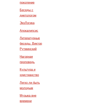
поколение
Беседы с
диетологом
ЭкоЛогика
Апокалипсис
Литературные
беседы. Виктор
Рутминский
Нагорная
проповедь
Культура и
христианство
Легко ли быть
молодым
Музыка вне
времени