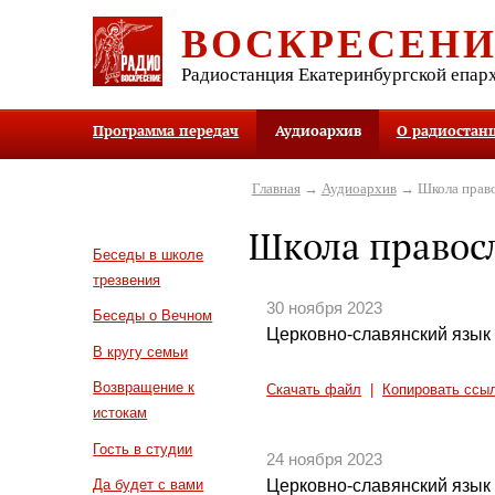
ВОСКРЕСЕН
Радиостанция Екатеринбургской епар
Программа передач
Аудиоархив
О радиостан
Главная
→
Аудиоархив
→ Школа право
Школа правос
Беседы в школе
трезвения
30 ноября 2023
Беседы о Вечном
Церковно-славянский язык 
В кругу семьи
Возвращение к
Скачать файл
|
Копировать ссы
истокам
Гость в студии
24 ноября 2023
Церковно-славянский язык 
Да будет с вами