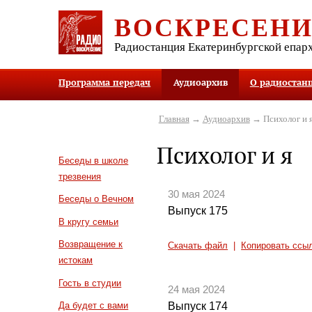
ВОСКРЕСЕН
Радиостанция Екатеринбургской епар
Программа передач
Аудиоархив
О радиостан
Главная
→
Аудиоархив
→ Психолог и 
Психолог и я
Беседы в школе
трезвения
30 мая 2024
Беседы о Вечном
Выпуск 175
В кругу семьи
Возвращение к
Скачать файл
|
Копировать ссы
истокам
Гость в студии
24 мая 2024
Выпуск 174
Да будет с вами