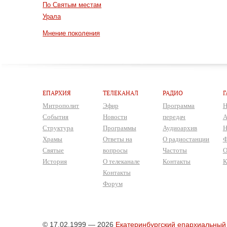
По Святым местам
Урала
Мнение поколения
ЕПАРХИЯ
ТЕЛЕКАНАЛ
РАДИО
Г
Митрополит
Эфир
Программа
Н
События
Новости
передач
А
Структура
Программы
Аудиоархив
Н
Храмы
Ответы на
О радиостанции
Ф
Святые
вопросы
Частоты
О
История
О телеканале
Контакты
К
Контакты
Форум
© 17.02.1999 — 2026
Екатеринбургский епархиальный