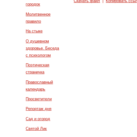
Скачать файл
|
Копировать ссы
городок
Молитвенное
правило
На стыке
О душевном
здоровье. Беседа
с психологом
Поэтическая
страничка
Православный
календарь
Просветители
Репортаж дня
Сад и огород
Святой Лик