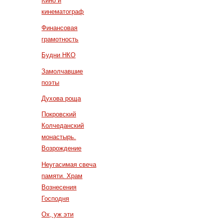
Кино и
кинематограф
Финансовая
грамотность
Будни НКО
Замолчавшие
поэты
Духова роща
Покровский
Колчеданский
монастырь.
Возрождение
Неугасимая свеча
памяти. Храм
Вознесения
Господня
Ох, уж эти