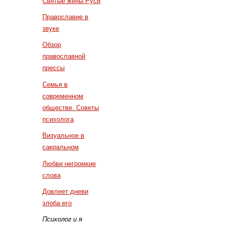
Святые жены Руси
Православие в
звуке
Обзор
православной
прессы
Семья в
современном
обществе. Советы
психолога
Визуальное в
сакральном
Любви негромкие
слова
Довлеет дневи
злоба его
Психолог и я