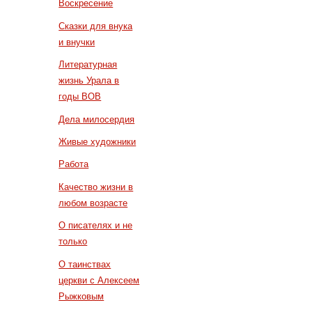
Воскресение
Сказки для внука
и внучки
Литературная
жизнь Урала в
годы ВОВ
Дела милосердия
Живые художники
Работа
Качество жизни в
любом возрасте
О писателях и не
только
О таинствах
церкви с Алексеем
Рыжковым