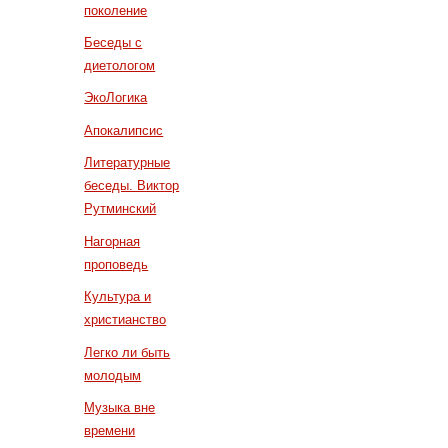
поколение
Беседы с
диетологом
ЭкоЛогика
Апокалипсис
Литературные
беседы. Виктор
Рутминский
Нагорная
проповедь
Культура и
христианство
Легко ли быть
молодым
Музыка вне
времени