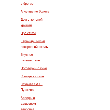
в бронзе
А лучше не болеть
Дом с зеленой
крышей
Про стихи
Страницы жизни
воскресной школы
Вкусное
путешествие
Поговорим о кино
О моде и стиле
Открывая А.С.
Пушкина
Беседы о
душевном
здоровье