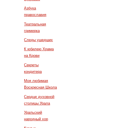
Азбука
православия
Театральная
гримерка
Следы ушедших
К юбилею Храма
на Крови
Секреты
кондитера
Моя любимая
Воскресная Школа
Сердце духовной
столицы Урала
Уральский
народный хор