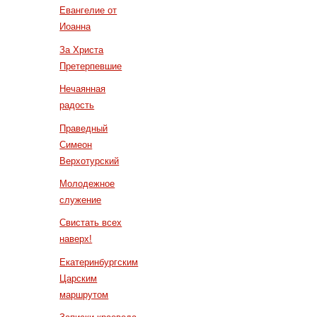
Евангелие от
Иоанна
За Христа
Претерпевшие
Нечаянная
радость
Праведный
Симеон
Верхотурский
Молодежное
служение
Свистать всех
наверх!
Екатеринбургским
Царским
маршрутом