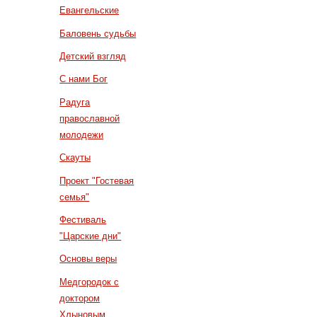
Евангельские
Баловень судьбы
Детский взгляд
С нами Бог
Радуга
православной
молодежи
Скауты
Проект "Гостевая
семья"
Фестиваль
"Царские дни"
Основы веры
Медгородок с
доктором
Хлыновым