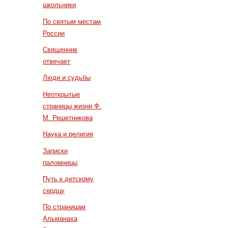
школьники
По святым местам
России
Священник
отвечает
Люди и судьбы
Неоткрытые
страницы жизни Ф.
М. Решетникова
Наука и религия
Записки
паломницы
Путь к детскому
сердцу
По страницам
Альманаха