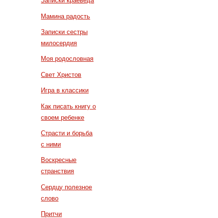
Записки краеведа
Мамина радость
Записки сестры
милосердия
Моя родословная
Свет Христов
Игра в классики
Как писать книгу о
своем ребенке
Страсти и борьба
с ними
Воскресные
странствия
Сердцу полезное
слово
Притчи