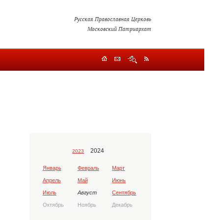
Русская Православная Церковь
Московский Патриархат
2024
2023
Январь
Февраль
Март
Апрель
Май
Июнь
Июль
Август
Сентябрь
Октябрь
Ноябрь
Декабрь