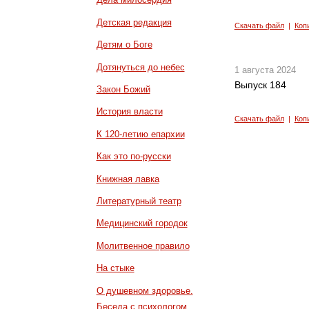
Детская редакция
Скачать файл
|
Коп
Детям о Боге
Дотянуться до небес
1 августа 2024
Выпуск 184
Закон Божий
История власти
Скачать файл
|
Коп
К 120-летию епархии
Как это по-русски
Книжная лавка
Литературный театр
Медицинский городок
Молитвенное правило
На стыке
О душевном здоровье.
Беседа с психологом