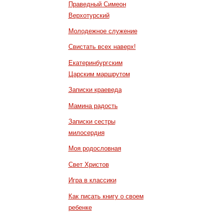
Праведный Симеон
Верхотурский
Молодежное служение
Свистать всех наверх!
Екатеринбургским
Царским маршрутом
Записки краеведа
Мамина радость
Записки сестры
милосердия
Моя родословная
Свет Христов
Игра в классики
Как писать книгу о своем
ребенке