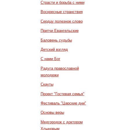
Страсти и борьба с ними
Воскресные странствия
Сердцу полезное слово
Притчи Евангельские
Баловень судьбы
Детский взгляд
С нами Бог
Радуга православной
молодежи
Скауты
Проект "Гостевая семья"
Фестиваль "Царские дни"
Основы веры
Медгородок с доктором
Хлыновым