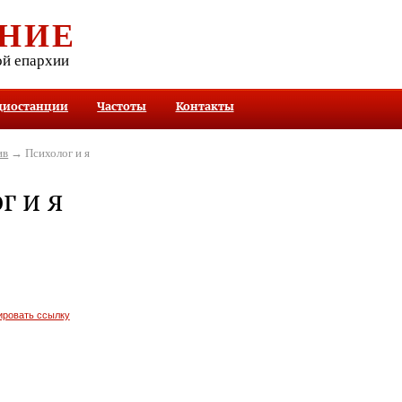
НИЕ
ой епархии
диостанции
Частоты
Контакты
ив
→ Психолог и я
г и я
ировать ссылку