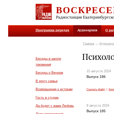
ВОСКРЕСЕ
Радиостанция Екатеринбургск
Программа передач
Аудиоархив
О ра
Главная
→
Аудиоарх
Психоло
Беседы в школе
трезвения
15 августа 2024
Беседы о Вечном
Выпуск 186
В кругу семьи
Возвращение к истокам
Скачать файл
|
Коп
Гость в студии
8 августа 2024
Да будет с вами Любовь
Выпуск 185
Дела милосердия