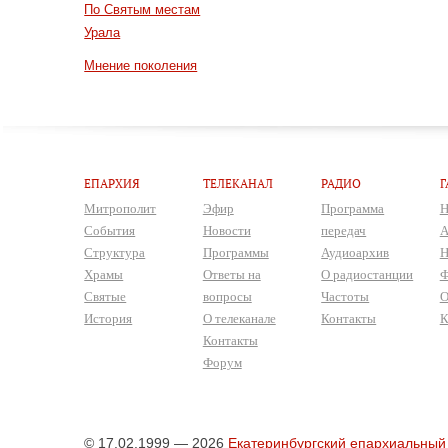
По Святым местам
Урала
Мнение поколения
ЕПАРХИЯ
ТЕЛЕКАНАЛ
РАДИО
Г
Митрополит
Эфир
Программа
Н
События
Новости
передач
А
Структура
Программы
Аудиоархив
Н
Храмы
Ответы на
О радиостанции
Ф
Святые
вопросы
Частоты
О
История
О телеканале
Контакты
К
Контакты
Форум
© 17.02.1999 — 2026
Екатеринбургский епархиальный