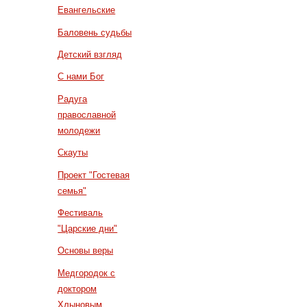
Евангельские
Баловень судьбы
Детский взгляд
С нами Бог
Радуга
православной
молодежи
Скауты
Проект "Гостевая
семья"
Фестиваль
"Царские дни"
Основы веры
Медгородок с
доктором
Хлыновым