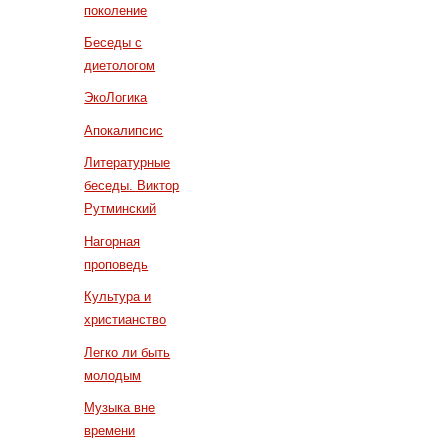
поколение
Беседы с
диетологом
ЭкоЛогика
Апокалипсис
Литературные
беседы. Виктор
Рутминский
Нагорная
проповедь
Культура и
христианство
Легко ли быть
молодым
Музыка вне
времени