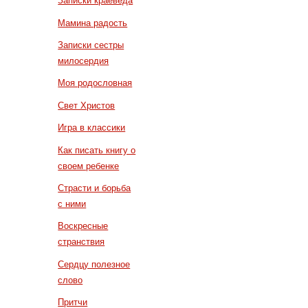
Записки краеведа
Мамина радость
Записки сестры
милосердия
Моя родословная
Свет Христов
Игра в классики
Как писать книгу о
своем ребенке
Страсти и борьба
с ними
Воскресные
странствия
Сердцу полезное
слово
Притчи