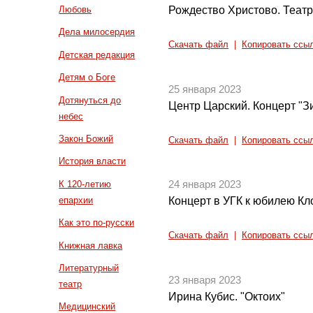
Рождество Христово. Теат
Любовь
Дела милосердия
Скачать файл
|
Копировать ссы
Детская редакция
Детям о Боге
25 января 2023
Дотянуться до
Центр Царский. Концерт "
небес
Закон Божий
Скачать файл
|
Копировать ссы
История власти
К 120-летию
24 января 2023
епархии
Концерт в УГК к юбилею К
Как это по-русски
Скачать файл
|
Копировать ссы
Книжная лавка
Литературный
23 января 2023
театр
Ирина Кубис. "Октоих"
Медицинский