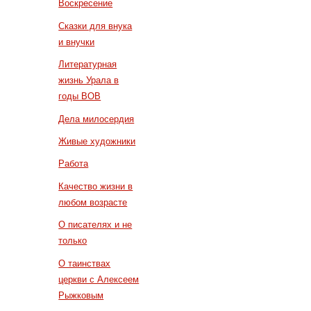
Воскресение
Сказки для внука
и внучки
Литературная
жизнь Урала в
годы ВОВ
Дела милосердия
Живые художники
Работа
Качество жизни в
любом возрасте
О писателях и не
только
О таинствах
церкви с Алексеем
Рыжковым