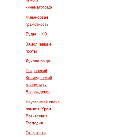
Кино и
кинематограф
Финансовая
грамотность
Будни НКО
Замолчавшие
поэты
Духова роща
Покровский
Колчеданский
монастырь.
Возрождение
Неугасимая свеча
памяти. Храм
Вознесения
Господня
Ох, уж эти