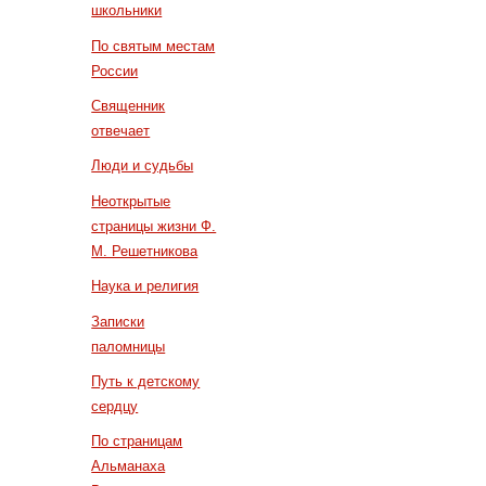
школьники
По святым местам
России
Священник
отвечает
Люди и судьбы
Неоткрытые
страницы жизни Ф.
М. Решетникова
Наука и религия
Записки
паломницы
Путь к детскому
сердцу
По страницам
Альманаха