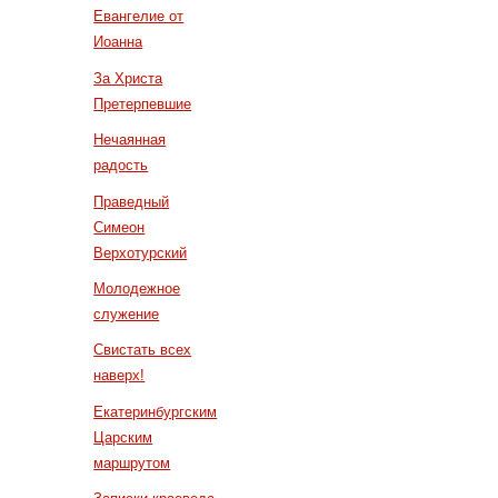
Евангелие от
Иоанна
За Христа
Претерпевшие
Нечаянная
радость
Праведный
Симеон
Верхотурский
Молодежное
служение
Свистать всех
наверх!
Екатеринбургским
Царским
маршрутом