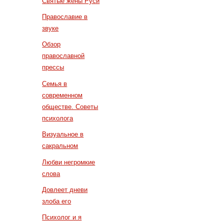
Святые жены Руси
Православие в
звуке
Обзор
православной
прессы
Семья в
современном
обществе. Советы
психолога
Визуальное в
сакральном
Любви негромкие
слова
Довлеет дневи
злоба его
Психолог и я