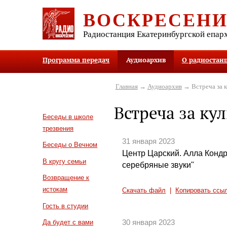
ВОСКРЕСЕН
Радиостанция Екатеринбургской епар
Программа передач
Аудиоархив
О радиостан
Главная
→
Аудиоархив
→ Встреча за 
Встреча за ку
Беседы в школе
трезвения
31 января 2023
Беседы о Вечном
Центр Царский. Алла Конд
В кругу семьи
серебряные звуки"
Возвращение к
истокам
Скачать файл
|
Копировать ссы
Гость в студии
30 января 2023
Да будет с вами